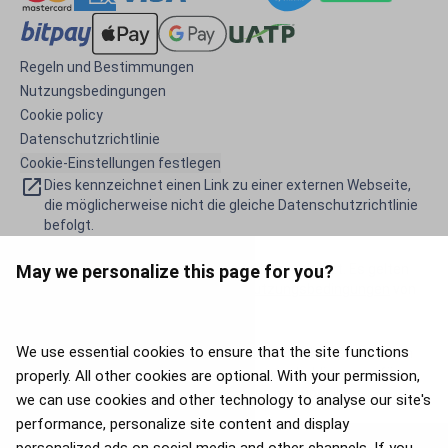
Regeln und Bestimmungen
Nutzungsbedingungen
Cookie policy
Datenschutzrichtlinie
Cookie-Einstellungen festlegen
Dies kennzeichnet einen Link zu einer externen Webseite,
die möglicherweise nicht die gleiche Datenschutzrichtlinie
befolgt.
May we personalize this page for you?
Diese Website wird von reCAPTCHA geschützt. Es gelten
die
Datenschutzrichtlinien
und
Nutzungsbedingungen
von
Google.
We use essential cookies to ensure that the site functions
Der Inhalt dieser Webseite wurde automatisch übersetzt, um
Ihnen die Buchung zu erleichtern. Wir entschuldigen uns für
properly. All other cookies are optional. With your permission,
eventuelle Ungenauigkeiten und freuen uns über
Ihre
we can use cookies and other technology to analyse our site's
Verbesserungsvorschläge.
performance, personalize site content and display