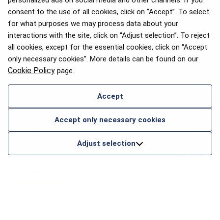
personalized ads on social media and other channels. If you
consent to the use of all cookies, click on “Accept”. To select
for what purposes we may process data about your
interactions with the site, click on “Adjust selection”. To reject
all cookies, except for the essential cookies, click on “Accept
only necessary cookies”. More details can be found on our
Cookie Policy
page.
Accept
APEX 2026 Auszeichnung
für das beste WLAN in
Accept only necessary cookies
Europa
Adjust selection
Flug buchen
Meine Buchung
Online Check-in