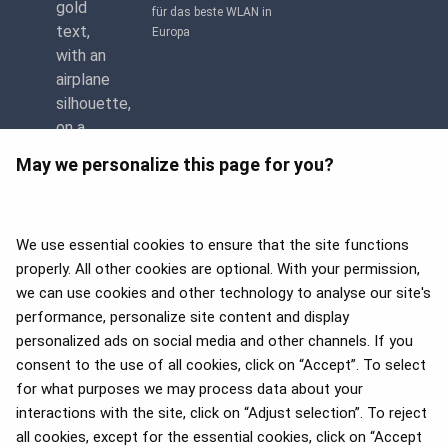
für das beste WLAN in
Europa
May we personalize this page for you?
We use essential cookies to ensure that the site functions
properly. All other cookies are optional. With your permission,
we can use cookies and other technology to analyse our site's
APEX 2026 Five Star Major
Airline Award
performance, personalize site content and display
personalized ads on social media and other channels. If you
consent to the use of all cookies, click on “Accept”. To select
for what purposes we may process data about your
interactions with the site, click on “Adjust selection”. To reject
Flyers’ Choice Awards 2025
all cookies, except for the essential cookies, click on “Accept