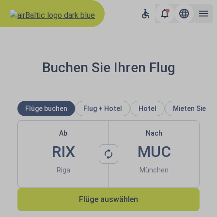
airBaltic: Flüge ins Baltikum, 
Buchen Sie Ihren Flug
Flüge buchen
Flug + Hotel
Hotel
Mieten Sie ei
Ab
Nach
RIX
MUC
Riga
München
Flüge auswählen