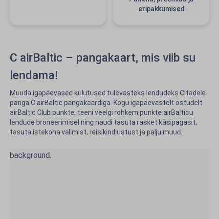
eripakkumised
C airBaltic – pangakaart, mis viib su
lendama!
Muuda igapäevased kulutused tulevasteks lendudeks Citadele
panga C airBaltic pangakaardiga. Kogu igapäevastelt ostudelt
airBaltic Club punkte, teeni veelgi rohkem punkte airBalticu
lendude broneerimisel ning naudi tasuta rasket käsipagasit,
tasuta istekoha valimist, reisikindlustust ja palju muud.