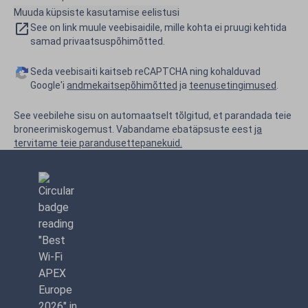
Muuda küpsiste kasutamise eelistusi
See on link muule veebisaidile, mille kohta ei pruugi kehtida
samad privaatsuspõhimõtted.
Seda veebisaiti kaitseb reCAPTCHA ning kohalduvad
Google'i
andmekaitsepõhimõtted
ja
teenusetingimused
.
See veebilehe sisu on automaatselt tõlgitud, et parandada teie
broneerimiskogemust. Vabandame ebatäpsuste eest
ja
tervitame teie parandusettepanekuid.