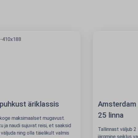
Amsterdam avab uksed enam kui
25 linna
Tallinnast väljub 2 lendu päevas, seega on Sinu
järgmine seiklus vaid ühe peatuse kaugusel.