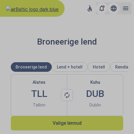
airBaltic: Lennud Euroopasse ja
Broneerige lend
Broneerige lend
Lend + hotell
Hotell
Rendiaut
Alates
Kuhu
TLL
DUB
Tallinn
Dublin
Valige lennud