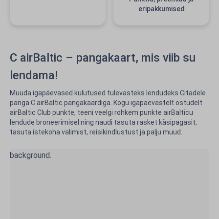
eripakkumised
C airBaltic – pangakaart, mis viib su
lendama!
Muuda igapäevased kulutused tulevasteks lendudeks Citadele
panga C airBaltic pangakaardiga. Kogu igapäevastelt ostudelt
airBaltic Club punkte, teeni veelgi rohkem punkte airBalticu
lendude broneerimisel ning naudi tasuta rasket käsipagasit,
tasuta istekoha valimist, reisikindlustust ja palju muud.