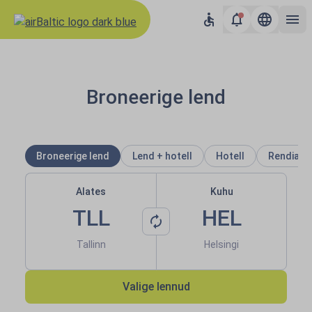
airBaltic: Lennud Euroopasse ja
Broneerige lend
Broneerige lend
Lend + hotell
Hotell
Rendiaut
Alates
Kuhu
TLL
HEL
Tallinn
Helsingi
Valige lennud