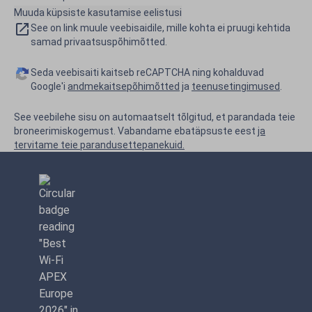
Muuda küpsiste kasutamise eelistusi
See on link muule veebisaidile, mille kohta ei pruugi kehtida
samad privaatsuspõhimõtted.
Seda veebisaiti kaitseb reCAPTCHA ning kohalduvad
Google'i
andmekaitsepõhimõtted
ja
teenusetingimused
.
See veebilehe sisu on automaatselt tõlgitud, et parandada teie
broneerimiskogemust. Vabandame ebatäpsuste eest
ja
tervitame teie parandusettepanekuid.