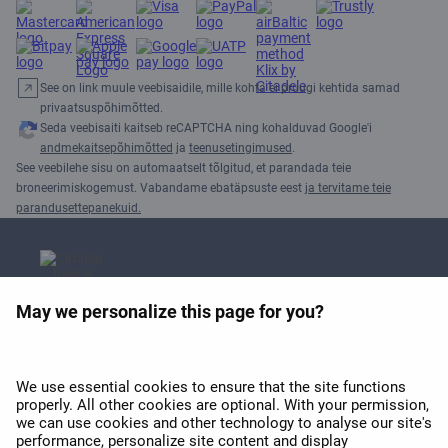
See on link muule veebisaidile, mille kohta ei pruugi kehtida samad
privaatsuspõhimõtted.
Seda veebisaiti kaitseb reCAPTCHA ning kohalduvad Google'i
andmekaitsepõhimõtted
ja
teenusetingimused
.
See veebilehe sisu on automaatselt tõlgitud, et parandada teie
broneerimiskogemust. Vabandame ebatäpsuste eest
ja tervitame teie
parandusettepanekuid.
May we personalize this page for you?
APEX 2026 Euroopa parima
Wi-Fi auhind
We use essential cookies to ensure that the site functions
properly. All other cookies are optional. With your permission,
we can use cookies and other technology to analyse our site's
performance, personalize site content and display