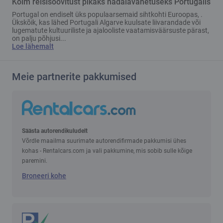
Kolm reisisoovitust pikaks nädalavahetuseks Portugalis
Portugal on endiselt üks populaarsemaid sihtkohti Euroopas, .
Ükskõik, kas lähed Portugali Algarve kuulsate liivarandade või
lugematute kultuuriliste ja ajalooliste vaatamisväärsuste pärast,
on palju põhjusi...
Loe lähemalt
Meie partnerite pakkumised
Säästa autorendikuludelt
Võrdle maailma suurimate autorendifirmade pakkumisi ühes
kohas - Rentalcars.com ja vali pakkumine, mis sobib sulle kõige
paremini.
Broneeri kohe