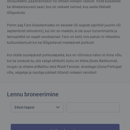
ökosüsteemi, paadirännakut või lihtsalt ookeani vaikust. Võite külastada
ka lähedalasuvaid saari, kus on vaiksed rannad, kus saate tõeliselt
lõõgastuda.
Parim aeg Faro külastamiseks on kevadel või sügisel (aprillist juunini või
septembrist oktoobrini), kui ilm on meeldiv, ei ole suuri turismimahte ja
lennupiletid on sageli soodsamad. Faro on koht, mis pakub nii rikkalikku
kultuurielamust kui ka lõõgastavat mereäärset puhkust.
Kui otsite suurepärast puhkusepaika, kus on võimalus näha nii linna võlu
kui ka looduse ilu, siis valige sihtkoht, kuhu on lihtne jõuda Baltikumist,
mugav ja otsene airBalticu lend Riiast Farosse. Avastage Lõuna-Portugali
võlu, seigelge ja nautige päikest Atlandi ookeani rannikul!
Lennu broneerimine
Edasi-tagasi