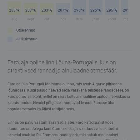
233
€
207
€
203
€
207
€
295
€
295
€
295
€
295
€
99
99
99
99
99
99
99
99
aug
sept
okt
nov
dets
jaan
veebr
märts
Otselennud
Jätkulennud
Faro, ajalooline linn Lõuna-Portugalis, kus on
atraktiivsed rannad ja ainulaadne atmosfäär.
Faro on üks Portugali tähtsamaid linnu, mis asub Algarve piirkonna
lõunaosas. Kuigi paljud näevad seda väravana teistesse randadesse, on
Faro põnev sihtkoht, millel on rikas kultuur, maaliline ajalooline keskus ja
kaunis loodus. Nendel põhjustel muutuvad lennud Farosse üha
populaarsemaks ka Riiast reisijate seas.
Linnas on palju vaatamisväärset, alates Faro katedraalist koos
panoraamvaadetega kuni Carmo kiriku ja selle kuulsa luukabelini.
Lähedal asub ka Ria Formosa looduspark, mis pakub ainulaadset