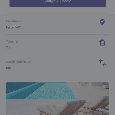
Valige kuupäev
Lennujaam
Faro (FAO)
Terminal
T1
Otselennud alates:
Riia