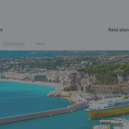
le
Reisi pla
Prantsusmaa
Nizza