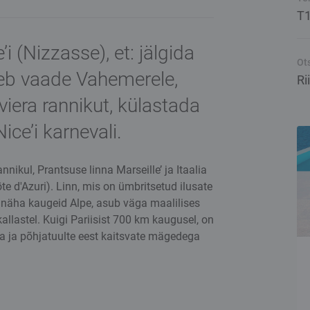
T
 (Nizzasse), et: jälgida
Ot
neb vaade Vahemerele,
Ri
iera rannikut, külastada
ice’i karnevali.
kul, Prantsuse linna Marseille’ ja Itaalia
te d'Azuri). Linn, mis on ümbritsetud ilusate
näha kaugeid Alpe, asub väga maalilises
kallastel. Kuigi Pariisist 700 km kaugusel, on
 ja põhjatuulte eest kaitsvate mägedega