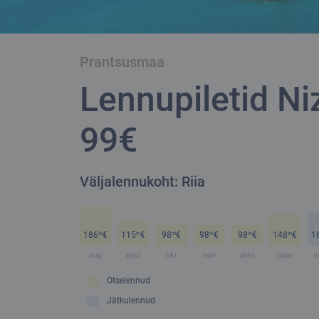
Prantsusmaa
Lennupiletid Ni
99€
Väljalennukoht: Riia
186
€
115
€
98
€
98
€
98
€
148
€
1
99
99
99
99
99
99
aug
sept
okt
nov
dets
jaan
v
Otselennud
Jätkulennud