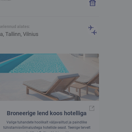
1
selennud alates:
ia, Tallinn, Vilnius
Broneerige lend koos hotelliga
Valige tuhandete hoolikalt väljavalitud ja paindlike
tühistamisvõimalustega hotellide seast. Teenige tervelt