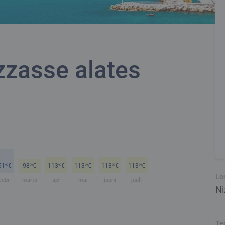
zzasse alates
61
€
98
€
113
€
113
€
113
€
113
€
99
99
99
99
99
99
Le
eebr
märts
apr
mai
juuni
juuli
Ni
Te