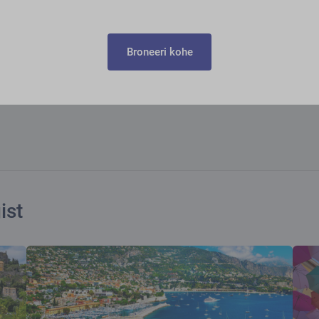
Broneeri kohe
ist