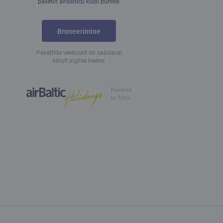
paketilt airBalticu klubi punkte.
Broneerimine
Pakettide veebisait on saadaval
ainult inglise keeles.