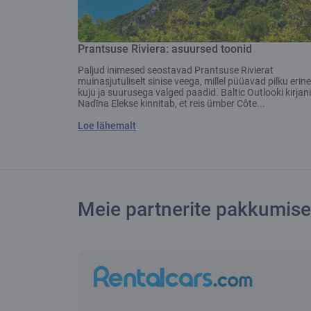
Prantsuse Riviera: asuursed toonid
Paljud inimesed seostavad Prantsuse Rivierat
muinasjutuliselt sinise veega, millel püüavad pilku erin
kuju ja suurusega valged paadid. Baltic Outlooki kirjan
Nadīna Elekse kinnitab, et reis ümber Côte...
Loe lähemalt
Meie partnerite pakkumis