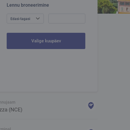
Lennu broneerimine
Edasi-tagasi
Valige kuupäev
nnujaam
zza (NCE)
rminal