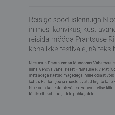
Reisige sooduslennuga Nice’i
inimesi kohvikus, kust ava
reisida mööda Prantsuse Riv
kohalikke festivale, näiteks N
Nice asub Prantsusmaa lõunaosas Vahemere ranni
linna Genova vahel, keset Prantsuse Rivierat (Cō
metsadega kaetud mägedega, mille otsast võib 
kohas Pailloni jõe ja merele avatud Inglite lahe 
Nice oma kadestamisväärse vahemerelise kliima
tähtis sihtkoht paljudele puhkajatele.