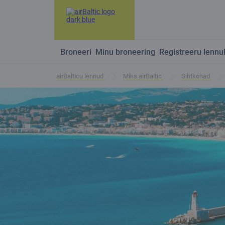
Broneeri
Minu broneering
Registreeru lennu
airBalticu lennud
Miks airBaltic
Sihtkohad