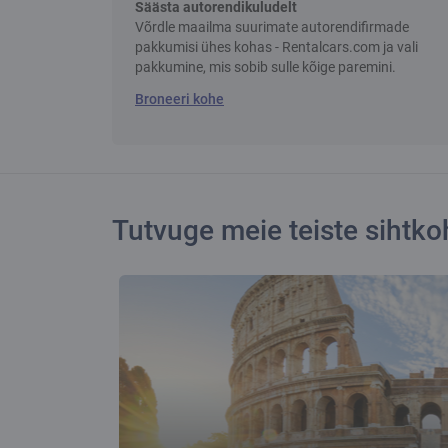
Säästa autorendikuludelt
Võrdle maailma suurimate autorendifirmade
pakkumisi ühes kohas - Rentalcars.com ja vali
pakkumine, mis sobib sulle kõige paremini.
Broneeri kohe
Tutvuge meie teiste sihtk