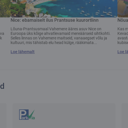
Nice: ebamaiselt ilus Prantsuse kuurortlinn
Nõua
Lõuna-Prantsusmaal Vahemere ääres asuv Nice on
Kas m
eva
Euroopa üks kõige ahvatlevamaid mereäärseid sihtkohti.
Kevad
ik
Selles linnas on Vahemere maitseid, vanaaegset võlu ja
avast
kultuuri, mis tähistab elu head külge, rääkimata...
kubise
Loe lähemalt
Loe l
ed