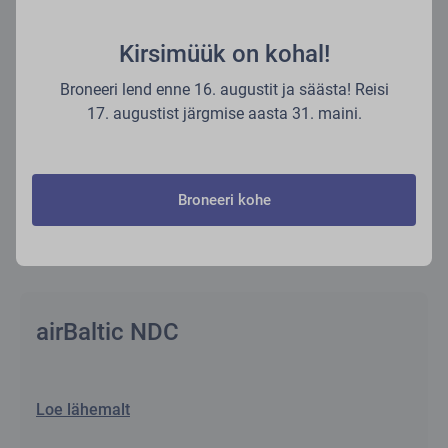
Kirsimüük on kohal!
Broneeri lend enne 16. augustit ja säästa! Reisi
17. augustist järgmise aasta 31. maini.
airBaltic suveniirid
Loe lähemalt
Broneeri kohe
airBaltic NDC
Loe lähemalt