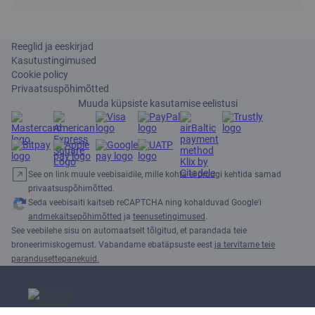
Reeglid ja eeskirjad
Kasutustingimused
Cookie policy
Privaatsuspõhimõtted
Muuda küpsiste kasutamise eelistusi
See on link muule veebisaidile, mille kohta ei pruugi kehtida samad
privaatsuspõhimõtted.
Seda veebisaiti kaitseb reCAPTCHA ning kohalduvad Google'i
andmekaitsepõhimõtted
ja
teenusetingimused
.
See veebilehe sisu on automaatselt tõlgitud, et parandada teie
broneerimiskogemust. Vabandame ebatäpsuste eest
ja tervitame teie
parandusettepanekuid.