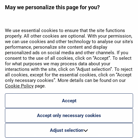
May we personalize this page for you?
APEX 2026 Euroopa parima
Wi-Fi auhind
We use essential cookies to ensure that the site functions
properly. All other cookies are optional. With your permission,
we can use cookies and other technology to analyse our site's
performance, personalize site content and display
personalized ads on social media and other channels. If you
consent to the use of all cookies, click on “Accept”. To select
for what purposes we may process data about your
interactions with the site, click on “Adjust selection”. To reject
all cookies, except for the essential cookies, click on “Accept
APEX 2026 Five Star Major
Airline Award
only necessary cookies”. More details can be found on our
Cookie Policy
page.
2025. aasta Flyers' Choice
Accept
auhinnad
Accept only necessary cookies
Adjust selection