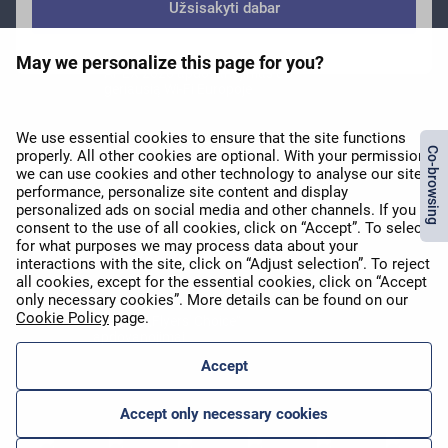
Užsisakyti dabar
May we personalize this page for you?
APEX 2026 apdovanojimas už
geriausią Wi-Fi Europoje
We use essential cookies to ensure that the site functions
properly. All other cookies are optional. With your permission,
we can use cookies and other technology to analyse our site's
performance, personalize site content and display
personalized ads on social media and other channels. If you
consent to the use of all cookies, click on “Accept”. To select
APEX 2026 Five Star Major
for what purposes we may process data about your
Airline Award
interactions with the site, click on “Adjust selection”. To reject
all cookies, except for the essential cookies, click on “Accept
only necessary cookies”. More details can be found on our
Cookie Policy
page.
2025 m. „Flyers' Choice“
apdovanojimai
Accept
Accept only necessary cookies