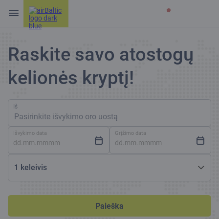
Raskite savo atostogų
kelionės kryptį!
Iš
Pasirinkite išvykimo oro uostą
Išvykimo data
Grįžimo data
1 keleivis
Paieška