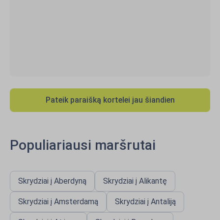
Pateik paraišką kortelei jau šiandien
Populiariausi maršrutai
Skrydziai į Aberdyną
Skrydziai į Alikantę
Skrydziai į Amsterdamą
Skrydziai į Antaliją