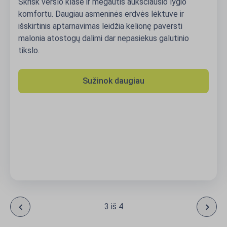
Skrisk verslo klase ir mėgautis aukščiausio lygio
komfortu. Daugiau asmeninės erdvės lėktuve ir
išskirtinis aptarnavimas leidžia kelionę paversti
malonia atostogų dalimi dar nepasiekus galutinio
tikslo.
Sužinok daugiau
3 iš 4