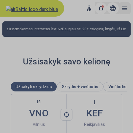
airBaltic: Skrydžiai į Europą ir
eitas ir nemokamas internetas lėktuve
Daugiau nei 20 tiesioginių krypčių iš Lietuvo
Užsisakyk savo kelionę
Užsakyti skrydžius
Skrydis + viešbutis
Viešbutis
Iš
Į
VNO
KEF
Vilnius
Reikjavikas