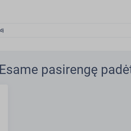
dį
 Esame pasirengę padėt