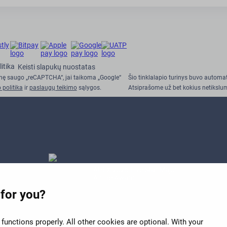
itika
Keisti slapukų nuostatas
inę saugo „reCAPTCHA“, jai taikoma „Google“
Šio tinklalapio turinys buvo automat
 politika
ir
paslaugų teikimo
sąlygos.
Atsiprašome už bet kokius netikslu
APEX 2026 Five Star Major
Airline Award
 for you?
functions properly. All other cookies are optional. With your