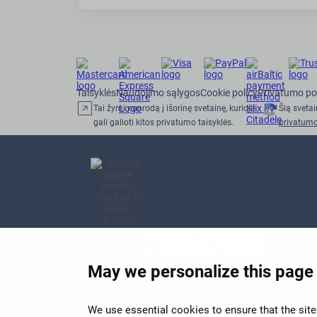
Taisyklės
Naudojimo sąlygos
Cookie policy
Privatumo pol
Tai žymi nuorodą į išorinę svetainę, kurioje
Šią sveta
gali galioti kitos privatumo taisyklės.
privatumo
APEX 2026 apdovanojimas
už geriausią Wi-Fi Europoje
May we personalize this page
We use essential cookies to ensure that the site 