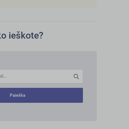
ko ieškote?
l...
Paieška