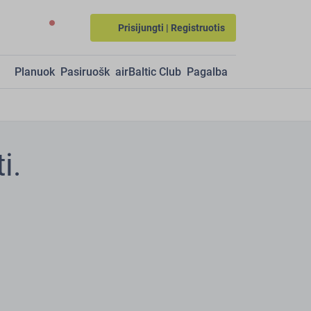
Prisijungti | Registruotis
Planuok
Pasiruošk
airBaltic Club
Pagalba
i.