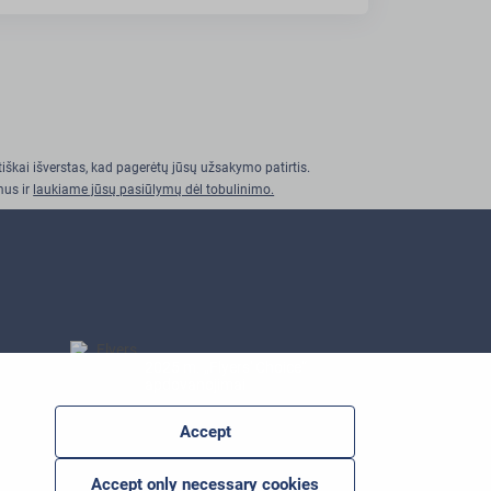
iškai išverstas, kad pagerėtų jūsų užsakymo patirtis.
mus ir
laukiame jūsų pasiūlymų dėl tobulinimo.
2025 m. „Flyers' Choice“
apdovanojimai
Accept
Accept only necessary cookies