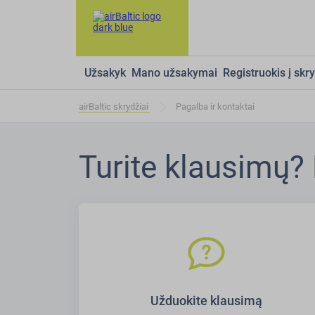
Užsakyk
Mano užsakymai
Registruokis į skry
airBaltic skrydžiai
Pagalba ir kontaktai
Turite klausimų?
Užduokite klausimą