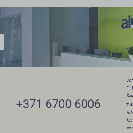
Dar
P -
Šeš
+371 6700 6006
Tai
Inf
kon
spr