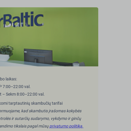
bo laikas:
 P 7:00–22:00 val.
t – Sekm 8:00–22:00 val.
komi tarptautinių skambučių tarifai
ormuojame, kad skambutis įrašomas kokybės
trolės ir sutarčių sudarymo, vykdymo ir ginčų
endimo tikslais pagal mūsų
privatumo politiką.