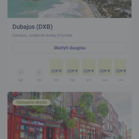
Dubajus (DXB)
Dubajus, Jungtiniai Arabų Emyratai
Skaityti daugiau
229
€
229
€
229
€
229
€
229
€
229
99
99
99
99
99
rgp
rgs
spa
lap
grd
sau
vas
ko
Tiesioginis skrydis