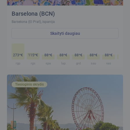
Barselona (BCN)
Barselona (El Prat), Ispanija
Skaityti daugiau
273
€
115
€
88
€
88
€
88
€
88
€
88
€
88
€
99
99
99
99
99
99
99
99
rgp
rgs
spa
lap
grd
sau
vas
kov
Tiesioginis skrydis