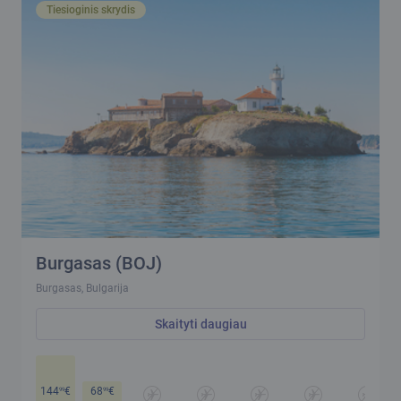
Tiesioginis skrydis
Burgasas (BOJ)
Burgasas, Bulgarija
Skaityti daugiau
144
€
68
€
99
99