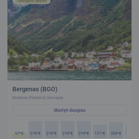
Tiesioginis skrydis
Bergenas (BGO)
Bergenas (Flesland), Norvegija
Skaityti daugiau
67
€
219
€
219
€
219
€
219
€
171
€
203
€
171
€
99
99
99
99
99
99
99
99