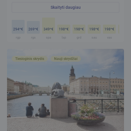
Skaityti daugiau
294
€
269
€
349
€
198
€
198
€
198
€
198
€
198
€
99
99
99
99
99
99
99
99
rgp
rgs
spa
lap
grd
sau
vas
kov
Tiesioginis skrydis
Nauji skrydžiai