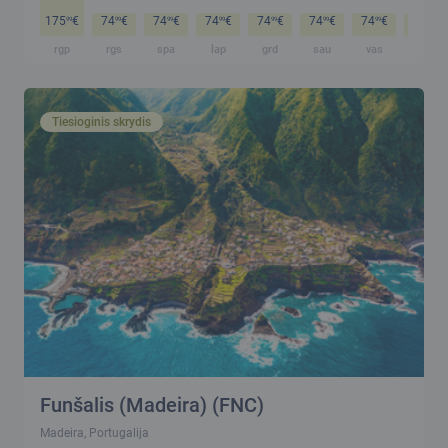
175
€
74
€
74
€
74
€
74
€
74
€
74
€
74
€
99
99
99
99
99
99
99
99
rgp
rgs
spa
lap
grd
sau
vas
kov
Tiesioginis skrydis
Funšalis (Madeira) (FNC)
Madeira, Portugalija