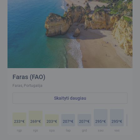
Faras (FAO)
Faras, Portugalija
Skaityti daugiau
233
€
269
€
203
€
207
€
207
€
295
€
295
€
207
€
99
99
99
99
99
99
99
99
rgp
rgs
spa
lap
grd
sau
vas
kov