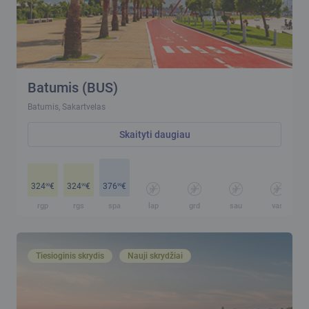
Batumis (BUS)
Batumis, Sakartvelas
Skaityti daugiau
324
€
324
€
376
€
99
99
99
rgp
rgs
spa
lap
grd
sau
vas
Tiesioginis skrydis
Nauji skrydžiai