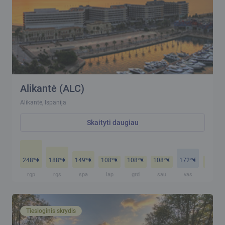
Alikantė (ALC)
Alikantė, Ispanija
Skaityti daugiau
248
€
188
€
149
€
108
€
108
€
108
€
172
€
108
€
99
99
99
99
99
99
99
99
rgp
rgs
spa
lap
grd
sau
vas
kov
Tiesioginis skrydis