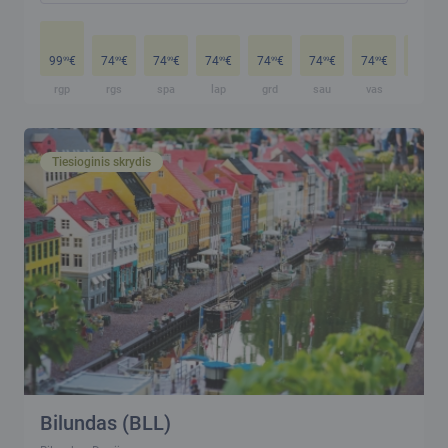
99
€
74
€
74
€
74
€
74
€
74
€
74
€
74
€
99
99
99
99
99
99
99
99
rgp
rgs
spa
lap
grd
sau
vas
kov
Tiesioginis skrydis
Bilundas (BLL)