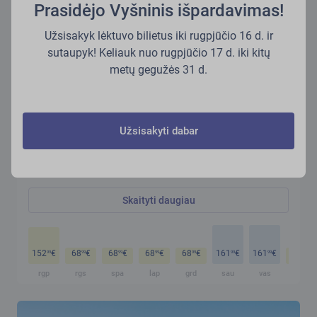
Prasidėjo Vyšninis išpardavimas!
Užsisakyk lėktuvo bilietus iki rugpjūčio 16 d. ir
sutaupyk! Keliauk nuo rugpjūčio 17 d. iki kitų
metų gegužės 31 d.
Užsisakyti dabar
Bukareštas (OTP)
Bukareštas (Otopeni), Rumunija
Skaityti daugiau
152
€
68
€
68
€
68
€
68
€
161
€
161
€
68
€
99
99
99
99
99
99
99
99
rgp
rgs
spa
lap
grd
sau
vas
kov