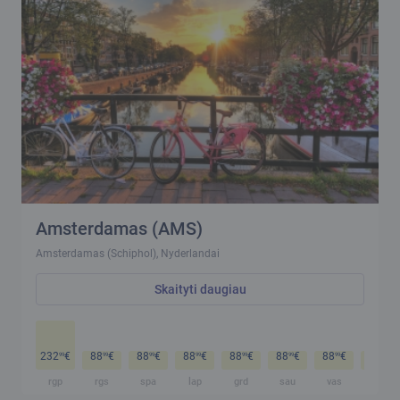
Amsterdamas (AMS)
Amsterdamas (Schiphol), Nyderlandai
Skaityti daugiau
232
€
88
€
88
€
88
€
88
€
88
€
88
€
88
€
99
99
99
99
99
99
99
99
rgp
rgs
spa
lap
grd
sau
vas
kov