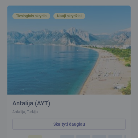
Tiesioginis skrydis
Nauji skrydžiai
Antalija (AYT)
Antalija, Turkija
Skaityti daugiau