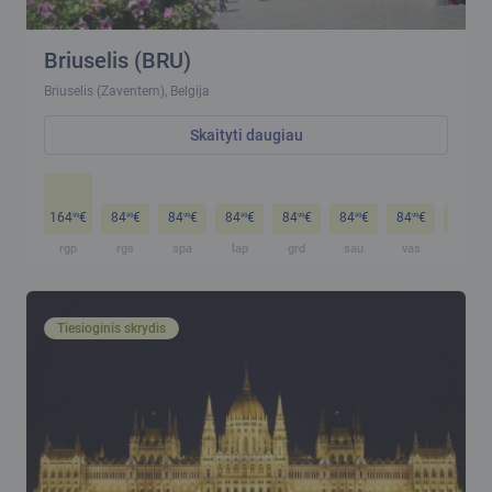
Briuselis (BRU)
Briuselis (Zaventem), Belgija
Skaityti daugiau
164
€
84
€
84
€
84
€
84
€
84
€
84
€
84
€
99
99
99
99
99
99
99
99
rgp
rgs
spa
lap
grd
sau
vas
kov
Tiesioginis skrydis