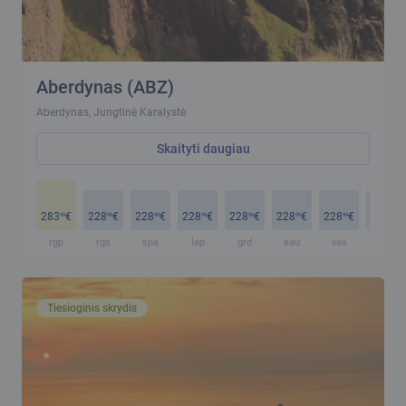
Aberdynas (ABZ)
Aberdynas, Jungtinė Karalystė
Skaityti daugiau
283
€
228
€
228
€
228
€
228
€
228
€
228
€
228
€
99
99
99
99
99
99
99
99
rgp
rgs
spa
lap
grd
sau
vas
kov
Tiesioginis skrydis