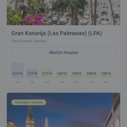
Gran Kanarija (Las Palmasas) (LPA)
Gran Kanarija, Ispanija
Skaityti daugiau
472
€
277
€
277
€
188
€
188
€
188
€
188
€
188
€
99
99
99
99
99
99
99
99
rgp
rgs
spa
lap
grd
sau
vas
kov
Tiesioginis skrydis