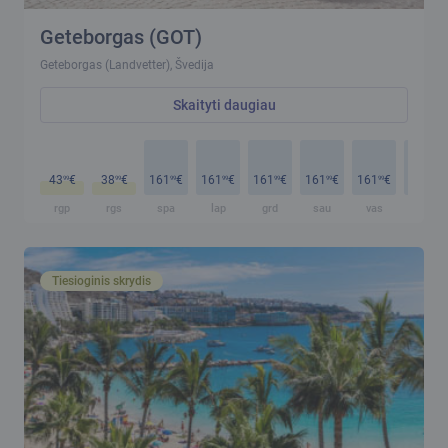
Geteborgas (GOT)
Geteborgas (Landvetter), Švedija
Skaityti daugiau
43
€
38
€
161
€
161
€
161
€
161
€
161
€
161
€
99
99
99
99
99
99
99
99
rgp
rgs
spa
lap
grd
sau
vas
kov
Tiesioginis skrydis