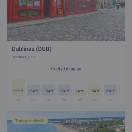
Dublinas (DUB)
Dublinas, Airija
Skaityti daugiau
226
€
154
€
154
€
154
€
74
€
154
€
154
€
154
€
99
99
99
99
99
99
99
99
rgp
rgs
spa
lap
grd
sau
vas
kov
Tiesioginis skrydis