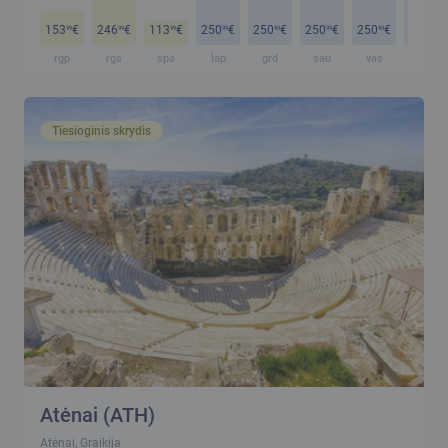
153
€
246
€
113
€
250
€
250
€
250
€
250
€
250
€
99
99
99
99
99
99
99
99
rgp
rgs
spa
lap
grd
sau
vas
kov
Tiesioginis skrydis
Atėnai (ATH)
Atėnai, Graikija