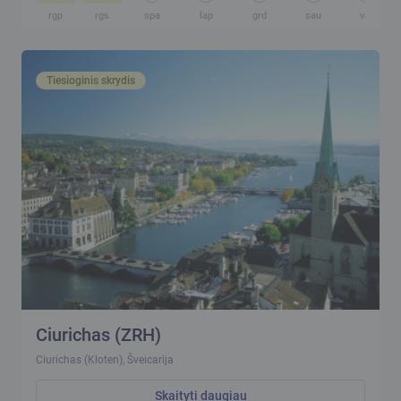
rgp
rgs
spa
lap
grd
sau
vas
Tiesioginis skrydis
Ciurichas (ZRH)
Ciurichas (Kloten), Šveicarija
Skaityti daugiau