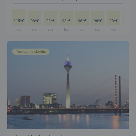
115
€
98
€
98
€
98
€
98
€
98
€
98
€
98
€
99
99
99
99
99
99
99
99
rgp
rgs
spa
lap
grd
sau
vas
kov
Tiesioginis skrydis