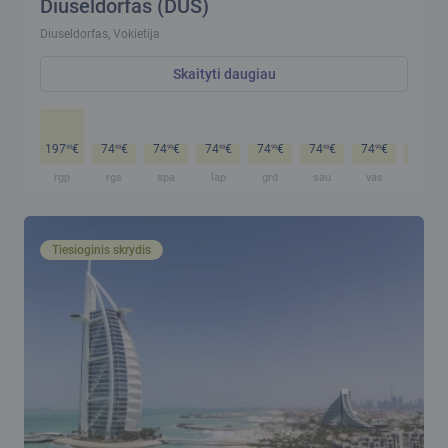
Diuseldorfas (DUS)
Diuseldorfas, Vokietija
Skaityti daugiau
197
€
74
€
74
€
74
€
74
€
74
€
74
€
74
€
99
99
99
99
99
99
99
99
rgp
rgs
spa
lap
grd
sau
vas
kov
Tiesioginis skrydis