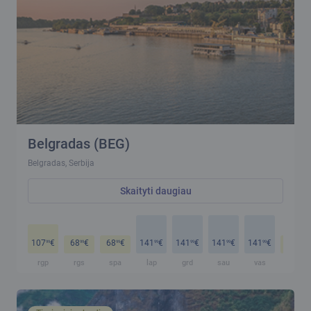
Belgradas (BEG)
Belgradas, Serbija
Skaityti daugiau
107
€
68
€
68
€
141
€
141
€
141
€
141
€
68
€
99
99
99
99
99
99
99
99
rgp
rgs
spa
lap
grd
sau
vas
kov