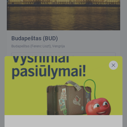
Budapeštas (BUD)
Budapeštas (Ferenc Liszt), Vengrija
Skaityti daugiau
83
€
74
€
74
€
74
€
74
€
74
€
121
€
74
€
99
99
99
99
99
99
99
99
rgp
rgs
spa
lap
grd
sau
vas
kov
Tiesioginis skrydis