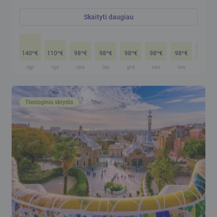
Skaityti daugiau
140
€
110
€
98
€
98
€
98
€
98
€
98
€
98
€
99
99
99
99
99
99
99
99
rgp
rgs
spa
lap
grd
sau
vas
kov
Tiesioginis skrydis