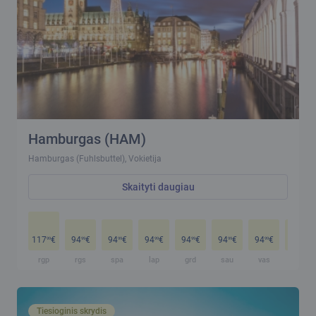
Hamburgas (HAM)
Hamburgas (Fuhlsbuttel), Vokietija
Skaityti daugiau
117
€
94
€
94
€
94
€
94
€
94
€
94
€
94
€
99
99
99
99
99
99
99
99
rgp
rgs
spa
lap
grd
sau
vas
kov
Tiesioginis skrydis