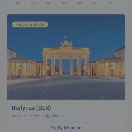
rgp
rgs
spa
lap
grd
sau
vas
kov
Tiesioginis skrydis
Berlynas (BER)
Berlynas (Brandenburg), Vokietija
Skaityti daugiau