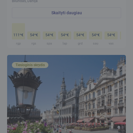
Bilundas, Danija
Skaityti daugiau
111
€
54
€
54
€
54
€
54
€
54
€
54
€
54
€
99
99
99
99
99
99
99
99
rgp
rgs
spa
lap
grd
sau
vas
kov
Tiesioginis skrydis