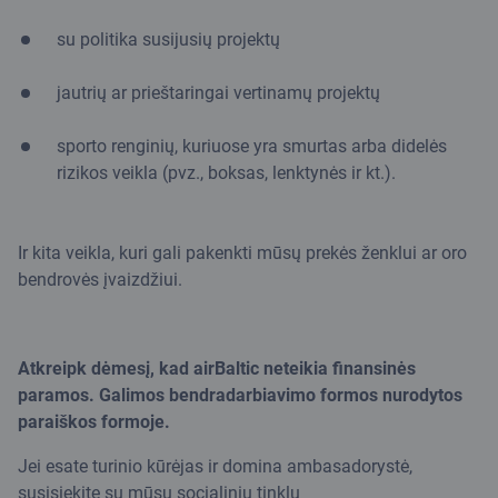
su politika susijusių projektų
jautrių ar prieštaringai vertinamų projektų
sporto renginių, kuriuose yra smurtas arba didelės
rizikos veikla (pvz., boksas, lenktynės ir kt.).
Ir kita veikla, kuri gali pakenkti mūsų prekės ženklui ar oro
bendrovės įvaizdžiui.
Atkreipk dėmesį, kad airBaltic neteikia finansinės
paramos. Galimos bendradarbiavimo formos nurodytos
paraiškos formoje.
Jei esate turinio kūrėjas ir domina ambasadorystė,
susisiekite su mūsų socialinių tinklų