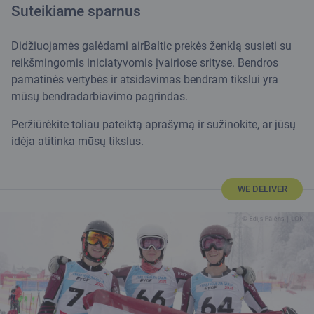
Suteikiame sparnus
Didžiuojamės galėdami airBaltic prekės ženklą susieti su
reikšmingomis iniciatyvomis įvairiose srityse. Bendros
pamatinės vertybės ir atsidavimas bendram tikslui yra
mūsų bendradarbiavimo pagrindas.
Peržiūrėkite toliau pateiktą aprašymą ir sužinokite, ar jūsų
idėja atitinka mūsų tikslus.
WE DELIVER