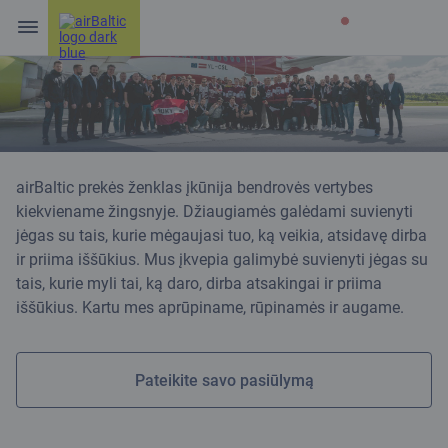
airBaltic prekės ženklas įkūnija bendrovės vertybes
kiekviename žingsnyje. Džiaugiamės galėdami suvienyti
jėgas su tais, kurie mėgaujasi tuo, ką veikia, atsidavę dirba
ir priima iššūkius. Mus įkvepia galimybė suvienyti jėgas su
tais, kurie myli tai, ką daro, dirba atsakingai ir priima
iššūkius. Kartu mes aprūpiname, rūpinamės ir augame.
Pateikite savo pasiūlymą