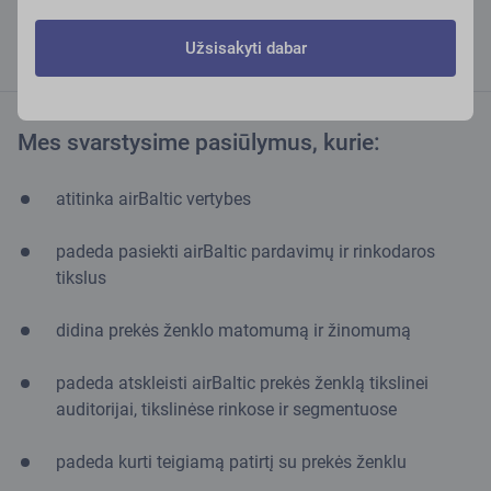
Užsisakyti dabar
Mes svarstysime pasiūlymus, kurie:
atitinka airBaltic vertybes
padeda pasiekti airBaltic pardavimų ir rinkodaros
tikslus
didina prekės ženklo matomumą ir žinomumą
padeda atskleisti airBaltic prekės ženklą tikslinei
auditorijai, tikslinėse rinkose ir segmentuose
padeda kurti teigiamą patirtį su prekės ženklu