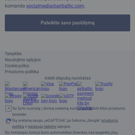
komanda
socialmedia@airbaltic.com
.
Pateikite savo pasiūlymą
Taisyklės
Naudojimo sąlygos
Cookie policy
Privatumo politika
Keisti slapukų nuostatas
Tai žymi nuorodą į išorinę svetainę, kurioje gali galioti kitos privatumo
taisyklės.
Šią svetainę saugo „reCAPTCHA“, jai taikoma „Google“
privatumo
politika
ir
paslaugų teikimo
sąlygos.
Šio tinklalapio turinys buvo automatiškai išverstas, kad pagerėtų jūsų