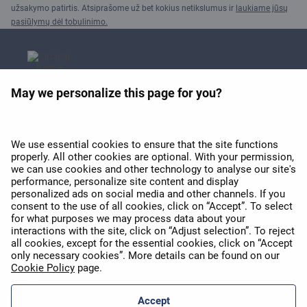
užsakymo patirtis. Atsiprašome už bet kokius netikslumus ir
laukiame jūsų
pasiūlymų dėl tobulinimo.
May we personalize this page for you?
APEX 2026 apdovanojimas už
geriausią Wi-Fi Europoje
We use essential cookies to ensure that the site functions
properly. All other cookies are optional. With your permission,
we can use cookies and other technology to analyse our site's
performance, personalize site content and display
personalized ads on social media and other channels. If you
consent to the use of all cookies, click on “Accept”. To select
for what purposes we may process data about your
interactions with the site, click on “Adjust selection”. To reject
all cookies, except for the essential cookies, click on “Accept
APEX 2026 Five Star Major
Airline Award
only necessary cookies”. More details can be found on our
Cookie Policy
page.
2025 m. „Flyers' Choice“
Accept