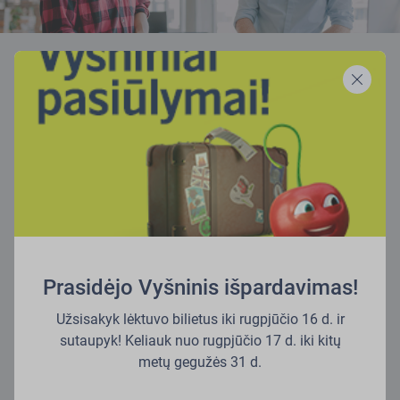
Inovacijos
Džiaugiamės galėdami įsitraukti į projektus ir
bendradarbiauti su kuriančiomis, tobulėjančiomis ir į ateitį
žvelgiančiomis organizacijomis bei žmonėmis. Tikime, kad
tikri lyderiai ir vizionieriai sukurs geresnę ateitį mums
visiems.
Prasidėjo Vyšninis išpardavimas!
Užsisakyk lėktuvo bilietus iki rugpjūčio 16 d. ir
sutaupyk! Keliauk nuo rugpjūčio 17 d. iki kitų
metų gegužės 31 d.