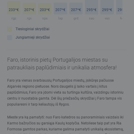
233
€
207
€
203
€
207
€
207
€
295
€
295
€
295
€
99
99
99
99
99
99
99
99
rgp
rgs
spa
lap
grd
sau
vas
kov
Tiesioginiai skrydžiai
Jungiamieji skrydžiai
Faro, istorinis pietų Portugalijos miestas su
patraukliais paplūdimiais ir unikalia atmosfera!
Faro yra vienas svarbiausių Portugalijos miestų, įsikūręs pačiuose
Algarvės regiono pietuose. Nors daugelis jį laiko vartais į kitus
paplūdimius, Faro yra įdomi vieta su turtinga kultūra, vaizdingu istoriniu
centru ir nuostabia gamta. Dėl šių priežasčių skrydžiai į Faro tampa vis
populiaresni ir tarp keliautojų iš Rygos.
Mieste yra ką pamatyti: nuo Faro katedros su panoraminiais vaizdais iki
Karmo bažnyčios su garsiąja Kaulų koplyčia. Netoliese taip pat yra Ria
Formosa gamtos parkas, kuriame galima pamatyti unikalią ekosistemą,