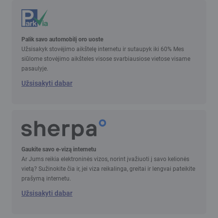
Palik savo automobilį oro uoste
Užsisakyk stovėjimo aikštelę internetu ir sutaupyk iki 60% Mes
siūlome stovėjimo aikšteles visose svarbiausiose vietose visame
pasaulyje.
Užsisakyti dabar
Gaukite savo e-vizą internetu
Ar Jums reikia elektroninės vizos, norint įvažiuoti į savo kelionės
vietą? Sužinokite čia ir, jei viza reikalinga, greitai ir lengvai pateikite
prašymą internetu.
Užsisakyti dabar