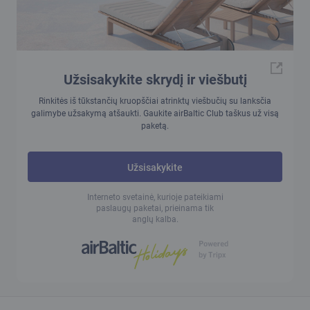
Užsisakykite skrydį ir viešbutį
Rinkitės iš tūkstančių kruopščiai atrinktų viešbučių su lanksčia
galimybe užsakymą atšaukti. Gaukite airBaltic Club taškus už visą
paketą.
Užsisakykite
Interneto svetainė, kurioje pateikiami
paslaugų paketai, prieinama tik
anglų kalba.