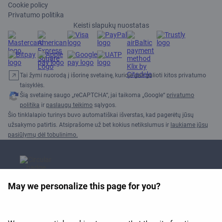
Cookie policy
Privatumo politika
Keisti slapukų nuostatas
Tai žymi nuorodą į išorinę svetainę, kurioje gali galioti kitos privatumo
taisyklės.
Šią svetainę saugo „reCAPTCHA“, jai taikoma „Google“
privatumo
politika
ir
paslaugų teikimo
sąlygos.
Šio tinklalapio turinys buvo automatiškai išverstas, kad pagerėtų jūsų
užsakymo patirtis. Atsiprašome už bet kokius netikslumus ir
laukiame jūsų
pasiūlymų dėl tobulinimo.
May we personalize this page for you?
APEX 2026 apdovanojimas už
geriausią Wi-Fi Europoje