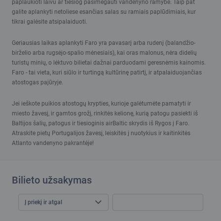
paplaukioti laivu ar tiesiog pasimėgauti vandenyno ramybe. Taip pat
galite aplankyti netoliese esančias salas su ramiais paplūdimiais, kur
tikrai galėsite atsipalaiduoti.
Geriausias laikas aplankyti Faro yra pavasarį arba rudenį (balandžio-
birželio arba rugsėjo-spalio mėnesiais), kai oras malonus, nėra didelių
turistų minių, o lėktuvo bilietai dažnai parduodami geresnėmis kainomis.
Faro - tai vieta, kuri siūlo ir turtingą kultūrinę patirtį, ir atpalaiduojančias
atostogas pajūryje.
Jei ieškote puikios atostogų krypties, kurioje galėtumėte pamatyti ir
miesto žavesį, ir gamtos grožį, rinkitės kelionę, kurią patogu pasiekti iš
Baltijos šalių, patogus ir tiesioginis airBaltic skrydis iš Rygos į Faro.
Atraskite pietų Portugalijos žavesį, leiskitės į nuotykius ir kaitinkitės
Atlanto vandenyno pakrantėje!
Bilieto užsakymas
Į priekį ir atgal