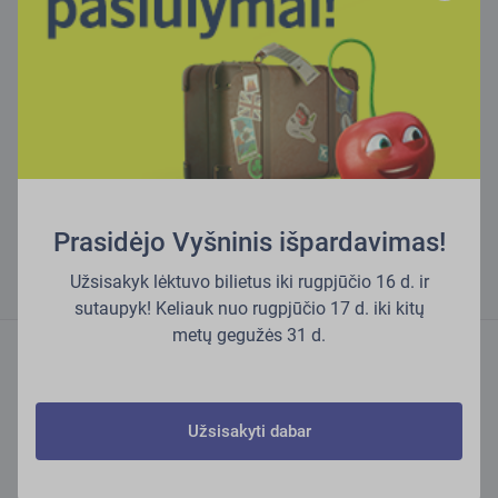
Prasidėjo Vyšninis išpardavimas!
Užsisakyk lėktuvo bilietus iki rugpjūčio 16 d. ir
sutaupyk! Keliauk nuo rugpjūčio 17 d. iki kitų
metų gegužės 31 d.
Sužinokite daugiau mūsų tinklaraštyje
Užsisakyti dabar