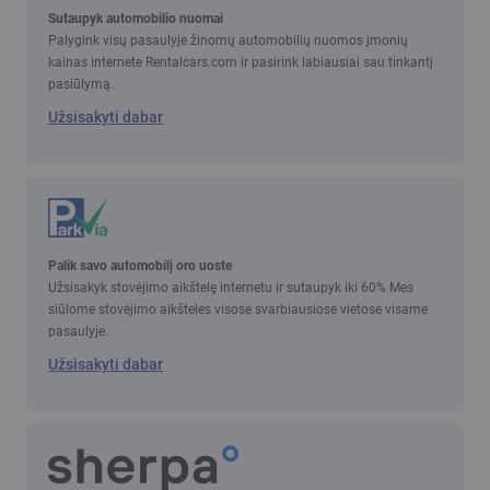
Sutaupyk automobilio nuomai
Palygink visų pasaulyje žinomų automobilių nuomos įmonių
kainas internete Rentalcars.com ir pasirink labiausiai sau tinkantį
pasiūlymą.
Užsisakyti dabar
Palik savo automobilį oro uoste
Užsisakyk stovėjimo aikštelę internetu ir sutaupyk iki 60% Mes
siūlome stovėjimo aikšteles visose svarbiausiose vietose visame
pasaulyje.
Užsisakyti dabar