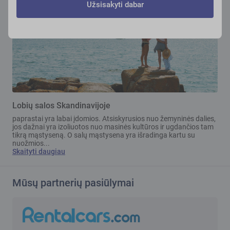
Užsisakyti dabar
Lobių salos Skandinavijoje
paprastai yra labai įdomios. Atsiskyrusios nuo žemyninės dalies,
jos dažnai yra izoliuotos nuo masinės kultūros ir ugdančios tam
tikrą mąstyseną. O salų mąstysena yra išradinga kartu su
nuožmios...
Skaityti daugiau
Mūsų partnerių pasiūlymai