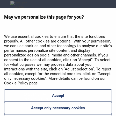
May we personalize this page for you?
APEX 2026 apdovanojimas už
geriausią Wi-Fi Europoje
We use essential cookies to ensure that the site functions
properly. All other cookies are optional. With your permission,
we can use cookies and other technology to analyse our site's
performance, personalize site content and display
personalized ads on social media and other channels. If you
consent to the use of all cookies, click on “Accept”. To select
for what purposes we may process data about your
interactions with the site, click on “Adjust selection”. To reject
APEX 2026 Five Star Major
all cookies, except for the essential cookies, click on “Accept
Airline Award
only necessary cookies”. More details can be found on our
Cookie Policy
page.
2025 m. „Flyers' Choice“
Accept
apdovanojimai
Accept only necessary cookies