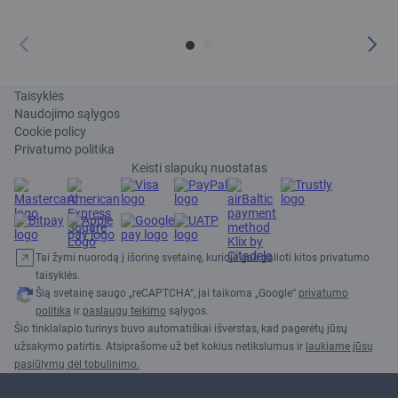
Taisyklės
Naudojimo sąlygos
Cookie policy
Privatumo politika
Keisti slapukų nuostatas
Tai žymi nuorodą į išorinę svetainę, kurioje gali galioti kitos privatumo
taisyklės.
Šią svetainę saugo „reCAPTCHA“, jai taikoma „Google“
privatumo
politika
ir
paslaugų teikimo
sąlygos.
Šio tinklalapio turinys buvo automatiškai išverstas, kad pagerėtų jūsų
užsakymo patirtis. Atsiprašome už bet kokius netikslumus ir
laukiame jūsų
pasiūlymų dėl tobulinimo.