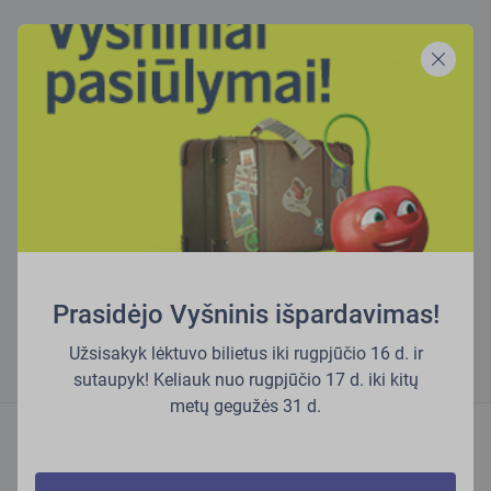
Prasidėjo Vyšninis išpardavimas!
Užsisakyk lėktuvo bilietus iki rugpjūčio 16 d. ir
sutaupyk! Keliauk nuo rugpjūčio 17 d. iki kitų
metų gegužės 31 d.
Sužinokite daugiau mūsų tinklaraštyje