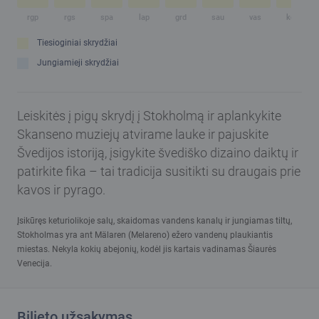
rgp
rgs
spa
lap
grd
sau
vas
kov
Tiesioginiai skrydžiai
Jungiamieji skrydžiai
Leiskitės į pigų skrydį į Stokholmą ir aplankykite
Skanseno muziejų atvirame lauke ir pajuskite
Švedijos istoriją, įsigykite švediško dizaino daiktų ir
patirkite fika – tai tradicija susitikti su draugais prie
kavos ir pyrago.
Įsikūręs keturiolikoje salų, skaidomas vandens kanalų ir jungiamas tiltų,
Stokholmas yra ant Mälaren (Melareno) ežero vandenų plaukiantis
miestas. Nekyla kokių abejonių, kodėl jis kartais vadinamas Šiaurės
Venecija.
Bilieto užsakymas