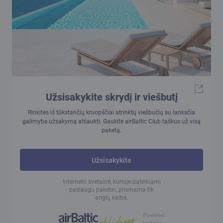
Užsisakykite skrydį ir viešbutį
Rinkitės iš tūkstančių kruopščiai atrinktų viešbučių su lanksčia
galimybe užsakymą atšaukti. Gaukite airBaltic Club taškus už visą
paketą.
Užsisakykite
Interneto svetainė, kurioje pateikiami
paslaugų paketai, prieinama tik
anglų kalba.