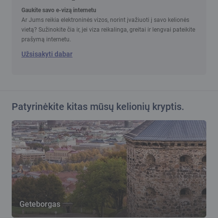
Gaukite savo e-vizą internetu
Ar Jums reikia elektroninės vizos, norint įvažiuoti į savo kelionės
vietą? Sužinokite čia ir, jei viza reikalinga, greitai ir lengvai pateikite
prašymą internetu.
Užsisakyti dabar
Patyrinėkite kitas mūsų kelionių kryptis.
Geteborgas
O