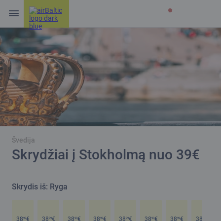
Švedija
Skrydžiai į Stokholmą nuo 39€
Skrydis iš: Ryga
38
€
38
€
38
€
38
€
38
€
38
€
38
€
38
€
99
99
99
99
99
99
99
99