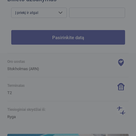
Į priekį ir atgal
Pasirinkite datą
Oro uostas
Stokholmas (ARN)
Terminalas
T2
Tiesioginiai skrydžiai iš:
Ryga