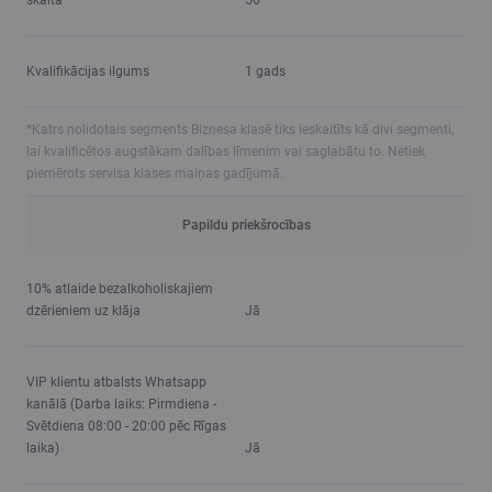
skaita
50*
Kvalifikācijas ilgums
1 gads
*Katrs nolidotais segments Biznesa klasē tiks ieskaitīts kā divi segmenti,
lai kvalificētos augstākam dalības līmenim vai saglabātu to. Netiek
piemērots servisa klases maiņas gadījumā.
Papildu priekšrocības
10% atlaide bezalkoholiskajiem
dzērieniem uz klāja
Jā
VIP klientu atbalsts Whatsapp
kanālā (Darba laiks: Pirmdiena -
Svētdiena 08:00 - 20:00 pēc Rīgas
laika)
Jā