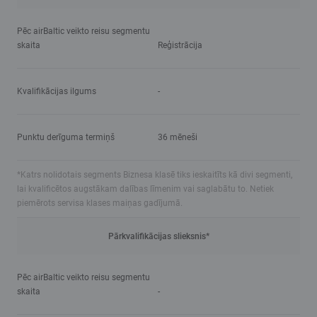
Pēc airBaltic veikto reisu segmentu
skaita
Reģistrācija
Kvalifikācijas ilgums
-
Punktu derīguma termiņš
36 mēneši
*Katrs nolidotais segments Biznesa klasē tiks ieskaitīts kā divi segmenti,
lai kvalificētos augstākam dalības līmenim vai saglabātu to. Netiek
piemērots servisa klases maiņas gadījumā.
Pārkvalifikācijas slieksnis*
Pēc airBaltic veikto reisu segmentu
skaita
-