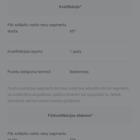
Kvalifikācija*
Pēc airBaltic veikto reisu segmentu
skaita
60*
Kvalifikācijas ilgums
1 gads
Punktu derīguma termiņš
Beztermiņa
*Katrs nolidotais segments Biznesa klasē tiks ieskaitīts kā divi segmenti,
lai kvalificētos augstākam dalības līmenim vai saglabātu to. Netiek
piemērots servisa klases maiņas gadījumā.
Pārkvalifikācijas slieksnis*
Pēc airBaltic veikto reisu segmentu