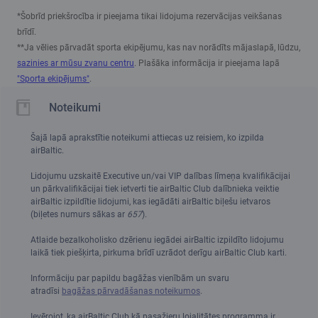
*Šobrīd priekšrocība ir pieejama tikai lidojuma rezervācijas veikšanas
brīdī.
**Ja vēlies pārvadāt sporta ekipējumu, kas nav norādīts mājaslapā, lūdzu,
sazinies ar mūsu zvanu centru
. Plašāka informācija ir pieejama lapā
"Sporta ekipējums"
.
Noteikumi
Šajā lapā aprakstītie noteikumi attiecas uz reisiem, ko izpilda
airBaltic.
Lidojumu uzskaitē Executive un/vai VIP dalības līmeņa kvalifikācijai
un pārkvalifikācijai tiek ietverti tie airBaltic Club dalībnieka veiktie
airBaltic izpildītie lidojumi, kas iegādāti airBaltic biļešu ietvaros
(biļetes numurs sākas ar
657
).
Atlaide bezalkoholisko dzērienu iegādei airBaltic izpildīto lidojumu
laikā tiek piešķirta, pirkuma brīdī uzrādot derīgu airBaltic Club karti.
Informāciju par papildu bagāžas vienībām un svaru
atradīsi
bagāžas pārvadāšanas noteikumos
.
Ievērojot, ka airBaltic Club kā pasažieru lojalitātes programma ir