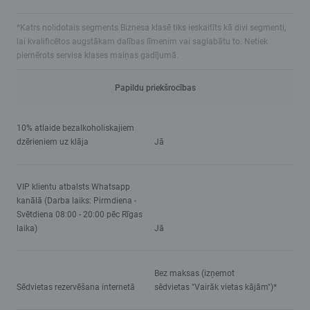
*Katrs nolidotais segments Biznesa klasē tiks ieskaitīts kā divi segmenti,
lai kvalificētos augstākam dalības līmenim vai saglabātu to. Netiek
piemērots servisa klases maiņas gadījumā.
Papildu priekšrocības
10% atlaide bezalkoholiskajiem
dzērieniem uz klāja
Jā
VIP klientu atbalsts Whatsapp
kanālā (Darba laiks: Pirmdiena -
Svētdiena 08:00 - 20:00 pēc Rīgas
laika)
Jā
Bez maksas (izņemot
Sēdvietas rezervēšana internetā
sēdvietas "Vairāk vietas kājām")*