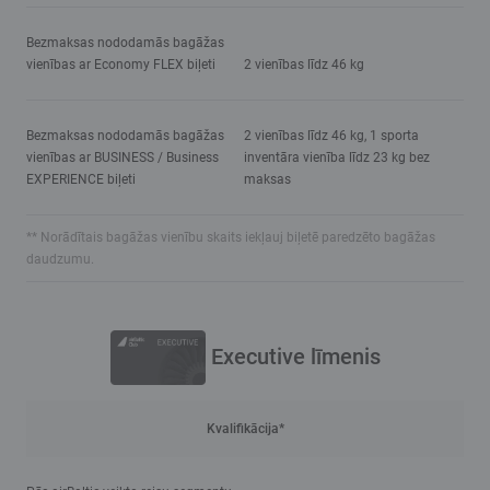
Bezmaksas nododamās bagāžas
vienības ar Economy FLEX biļeti
2 vienības līdz 46 kg
Bezmaksas nododamās bagāžas
2 vienības līdz 46 kg, 1 sporta
vienības ar BUSINESS / Business
inventāra vienība līdz 23 kg bez
EXPERIENCE biļeti
maksas
** Norādītais bagāžas vienību skaits iekļauj biļetē paredzēto bagāžas
daudzumu.
Executive līmenis
Kvalifikācija*