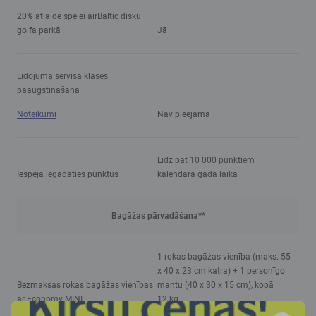
20% atlaide spēlei airBaltic disku
golfa parkā
Jā
Lidojuma servisa klases
paaugstināšana
Noteikumi
Nav pieejama
Līdz pat 10 000 punktiem
Iespēja iegādāties punktus
kalendārā gada laikā
Bagāžas pārvadāšana**
1 rokas bagāžas vienība (maks. 55
x 40 x 23 cm katra) + 1 personīgo
Bezmaksas rokas bagāžas vienības
mantu (40 x 30 x 15 cm), kopā
ar Economy MINI
12 kg