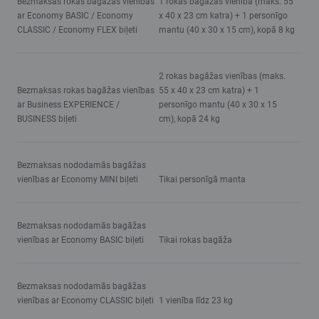
Bezmaksas rokas bagāžas vienības
1 rokas bagāžas vienība (maks. 55
ar Economy BASIC / Economy
x 40 x 23 cm katra) + 1 personīgo
CLASSIC / Economy FLEX biļeti
mantu (40 x 30 x 15 cm), kopā 8 kg
2 rokas bagāžas vienības (maks.
Bezmaksas rokas bagāžas vienības
55 x 40 x 23 cm katra) + 1
ar Business EXPERIENCE /
personīgo mantu (40 x 30 x 15
BUSINESS biļeti
cm), kopā 24 kg
Bezmaksas nododamās bagāžas
vienības ar Economy MINI biļeti
Tikai personīgā manta
Bezmaksas nododamās bagāžas
vienības ar Economy BASIC biļeti
Tikai rokas bagāža
Bezmaksas nododamās bagāžas
vienības ar Economy CLASSIC biļeti
1 vienība līdz 23 kg