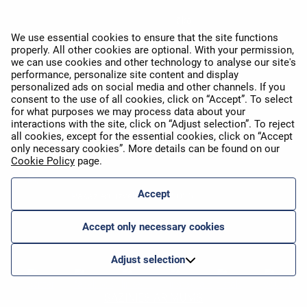
APEX 2026 balva par labāko
Wi-Fi Eiropā
We use essential cookies to ensure that the site functions
properly. All other cookies are optional. With your permission,
we can use cookies and other technology to analyse our site's
performance, personalize site content and display
personalized ads on social media and other channels. If you
consent to the use of all cookies, click on “Accept”. To select
for what purposes we may process data about your
interactions with the site, click on “Adjust selection”. To reject
APEX 2026 Five Star Major
all cookies, except for the essential cookies, click on “Accept
Airline Award
only necessary cookies”. More details can be found on our
Cookie Policy
page.
Accept
Pasažieru izvēles balva 2025
Accept only necessary cookies
Adjust selection
SAZINIES AR MUMS