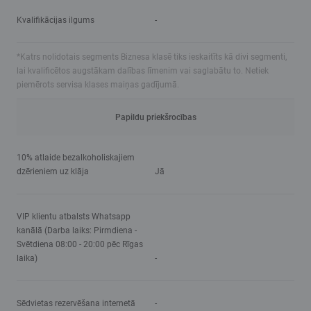
Kvalifikācijas ilgums
-
*Katrs nolidotais segments Biznesa klasē tiks ieskaitīts kā divi segmenti,
lai kvalificētos augstākam dalības līmenim vai saglabātu to. Netiek
piemērots servisa klases maiņas gadījumā.
Papildu priekšrocības
10% atlaide bezalkoholiskajiem
dzērieniem uz klāja
Jā
VIP klientu atbalsts Whatsapp
kanālā (Darba laiks: Pirmdiena -
Svētdiena 08:00 - 20:00 pēc Rīgas
laika)
-
Sēdvietas rezervēšana internetā
-