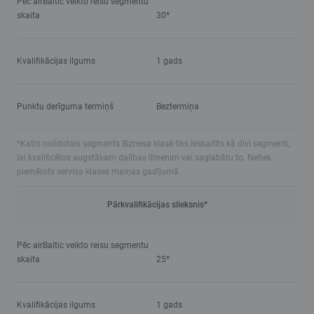
Pēc airBaltic veikto reisu segmentu
skaita
30*
Kvalifikācijas ilgums
1 gads
Punktu derīguma termiņš
Beztermiņa
*Katrs nolidotais segments Biznesa klasē tiks ieskaitīts kā divi segmenti,
lai kvalificētos augstākam dalības līmenim vai saglabātu to. Netiek
piemērots servisa klases maiņas gadījumā.
Pārkvalifikācijas slieksnis*
Pēc airBaltic veikto reisu segmentu
skaita
25*
Kvalifikācijas ilgums
1 gads