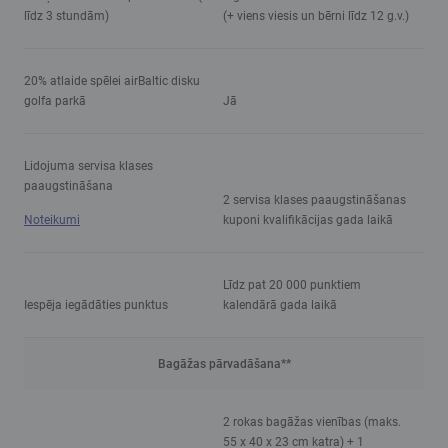
līdz 3 stundām)
(+ viens viesis un bērni līdz 12 g.v.)
20% atlaide spēlei airBaltic disku
golfa parkā
Jā
Lidojuma servisa klases
paaugstināšana
2 servisa klases paaugstināšanas
Noteikumi
kuponi kvalifikācijas gada laikā
Līdz pat 20 000 punktiem
Iespēja iegādāties punktus
kalendārā gada laikā
Bagāžas pārvadāšana**
2 rokas bagāžas vienības (maks.
55 x 40 x 23 cm katra) + 1