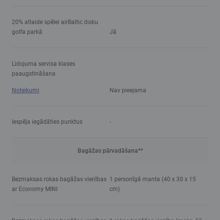
20% atlaide spēlei airBaltic disku
golfa parkā
Jā
Lidojuma servisa klases
paaugstināšana
Noteikumi
Nav pieejama
Iespēja iegādāties punktus
-
Bagāžas pārvadāšana**
Bezmaksas rokas bagāžas vienības
1 personīgā manta (40 x 30 x 15
ar Economy MINI
cm)