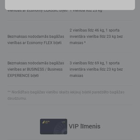
Bezmaksas nododamās bagāžas
vienības ar Economy CLASSIC biļeti
1 vienība līdz 23 kg
2 vienības līdz 46 kg, 1 sporta
Bezmaksas nododamās bagāžas
inventāra vienība līdz 23 kg bez
vienības ar Economy FLEX biļeti
maksas *
Bezmaksas nododamās bagāžas
3 vienības līdz 69 kg, 1 sporta
vienības ar BUSINESS / Business
inventāra vienība līdz 23 kg bez
EXPERIENCE biļeti
maksas
** Norādītais bagāžas vienību skaits iekļauj biļetē paredzēto bagāžas
daudzumu.
VIP līmenis