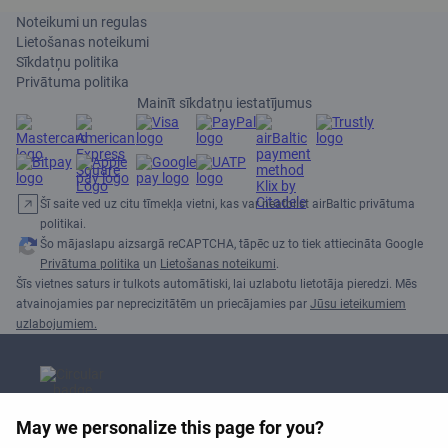
Noteikumi un regulas
Lietošanas noteikumi
Sīkdatņu politika
Privātuma politika
Mainīt sīkdatņu iestatījumus
Šī saite ved uz citu tīmekļa vietni, kas var neatbilst airBaltic privātuma
politikai.
Šo mājaslapu aizsargā reCAPTCHA, tāpēc uz to tiek attiecināta Google
Privātuma politika
un
Lietošanas noteikumi
.
Šīs vietnes saturs ir tulkots automātiski, lai uzlabotu lietotāja pieredzi. Mēs
atvainojamies par neprecizitātēm un priecājamies par
Jūsu ieteikumiem
uzlabojumiem.
May we personalize this page for you?