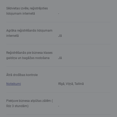
Sēdvietas izvēle, reģistrējoties
lidojumam internetā
-
Agrāka reģistrēšanās lidojumam
internetā
Jā
Reģistrēšanās pie biznesa klases
galdiņa un bagāžas nodošana
Jā
Ātrā drošības kontrole
Noteikumi
Rīgā, Viļņā, Tallinā
Piekļuve biznesa atpūtas zālēm (
līdz 3 stundām)
-