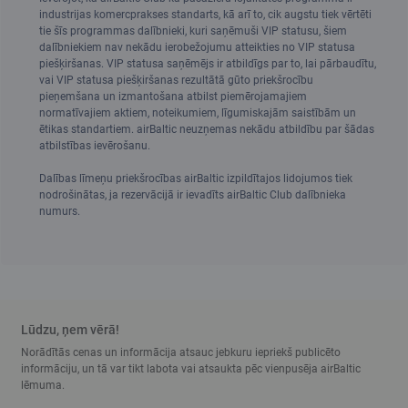
industrijas komercprakses standarts, kā arī to, cik augstu tiek vērtēti
tie šīs programmas dalībnieki, kuri saņēmuši VIP statusu, šiem
dalībniekiem nav nekādu ierobežojumu atteikties no VIP statusa
piešķiršanas. VIP statusa saņēmējs ir atbildīgs par to, lai pārbaudītu,
vai VIP statusa piešķiršanas rezultātā gūto priekšrocību
pieņemšana un izmantošana atbilst piemērojamajiem
normatīvajiem aktiem, noteikumiem, līgumiskajām saistībām un
ētikas standartiem. airBaltic neuzņemas nekādu atbildību par šādas
atbilstības ievērošanu.
Dalības līmeņu priekšrocības airBaltic izpildītajos lidojumos tiek
nodrošinātas, ja rezervācijā ir ievadīts airBaltic Club dalībnieka
numurs.
Lūdzu, ņem vērā!
Norādītās cenas un informācija atsauc jebkuru iepriekš publicēto
informāciju, un tā var tikt labota vai atsaukta pēc vienpusēja airBaltic
lēmuma.