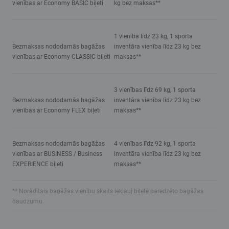
vienības ar Economy BASIC biļeti
kg bez maksas**
1 vienība līdz 23 kg, 1 sporta
Bezmaksas nododamās bagāžas
inventāra vienība līdz 23 kg bez
vienības ar Economy CLASSIC biļeti
maksas**
3 vienības līdz 69 kg, 1 sporta
Bezmaksas nododamās bagāžas
inventāra vienība līdz 23 kg bez
vienības ar Economy FLEX biļeti
maksas**
Bezmaksas nododamās bagāžas
4 vienības līdz 92 kg, 1 sporta
vienības ar BUSINESS / Business
inventāra vienība līdz 23 kg bez
EXPERIENCE biļeti
maksas**
** Norādītais bagāžas vienību skaits iekļauj biļetē paredzēto bagāžas
daudzumu.