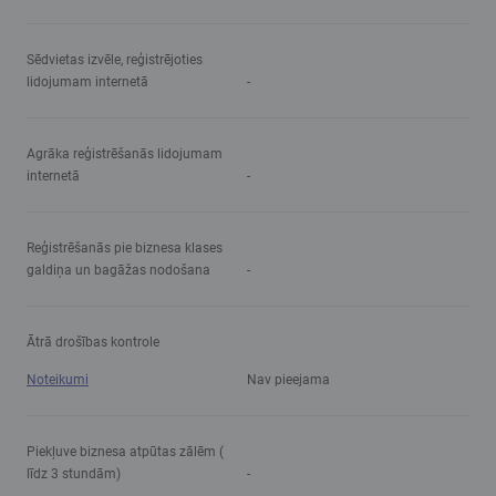
Sēdvietas izvēle, reģistrējoties
lidojumam internetā
-
Agrāka reģistrēšanās lidojumam
internetā
-
Reģistrēšanās pie biznesa klases
galdiņa un bagāžas nodošana
-
Ātrā drošības kontrole
Noteikumi
Nav pieejama
Piekļuve biznesa atpūtas zālēm (
līdz 3 stundām)
-