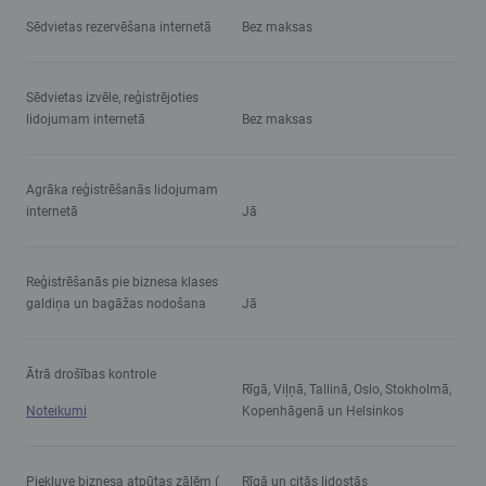
Sēdvietas rezervēšana internetā
Bez maksas
Sēdvietas izvēle, reģistrējoties
lidojumam internetā
Bez maksas
Agrāka reģistrēšanās lidojumam
internetā
Jā
Reģistrēšanās pie biznesa klases
galdiņa un bagāžas nodošana
Jā
Ātrā drošības kontrole
Rīgā, Viļņā, Tallinā, Oslo, Stokholmā,
Noteikumi
Kopenhāgenā un Helsinkos
Piekļuve biznesa atpūtas zālēm (
Rīgā un citās lidostās