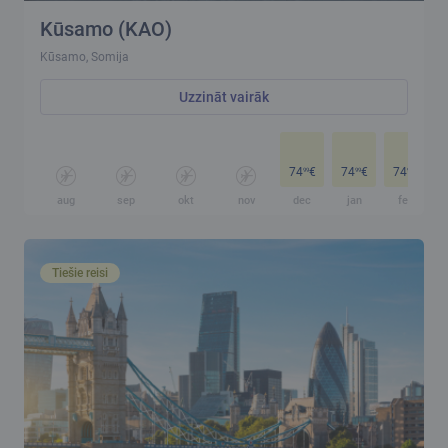
Kūsamo (KAO)
Kūsamo, Somija
Uzzināt vairāk
74
€
74
€
74
€
99
99
99
aug
sep
okt
nov
dec
jan
feb
Tiešie reisi