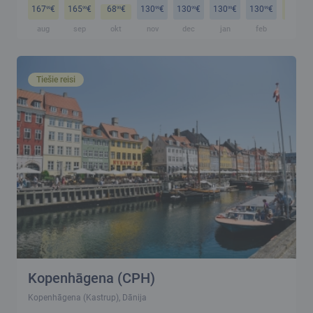
167
€
165
€
68
€
130
€
130
€
130
€
130
€
108
€
99
99
99
99
99
99
99
99
aug
sep
okt
nov
dec
jan
feb
mar
Tiešie reisi
Kopenhāgena (CPH)
Kopenhāgena (Kastrup), Dānija