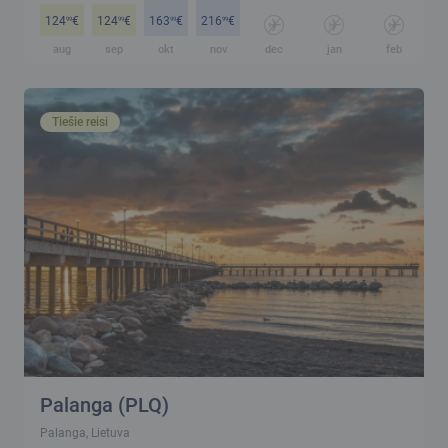
124
€
124
€
163
€
216
€
21
99
99
99
99
aug
sep
okt
nov
dec
jan
feb
m
Tiešie reisi
Palanga (PLQ)
Palanga, Lietuva