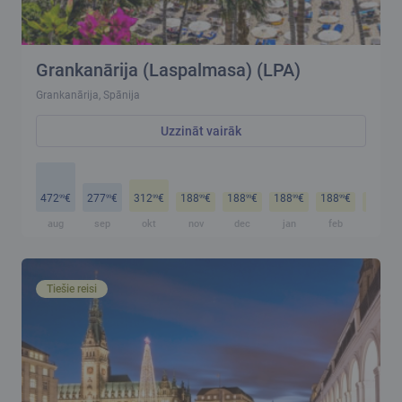
Grankanārija (Laspalmasa) (LPA)
Grankanārija, Spānija
Uzzināt vairāk
472
€
277
€
312
€
188
€
188
€
188
€
188
€
188
€
99
99
99
99
99
99
99
99
aug
sep
okt
nov
dec
jan
feb
mar
Tiešie reisi