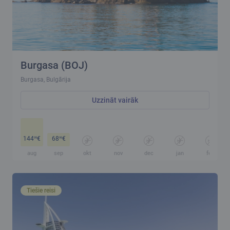
Burgasa (BOJ)
Burgasa, Bulgārija
Uzzināt vairāk
144
€
68
€
99
99
aug
sep
okt
nov
dec
jan
feb
Tiešie reisi