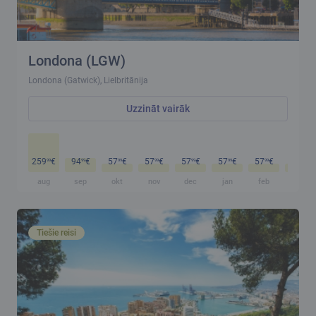
Londona (LGW)
Londona (Gatwick), Lielbritānija
Uzzināt vairāk
259
€
94
€
57
€
57
€
57
€
57
€
57
€
57
€
99
99
99
99
99
99
99
99
aug
sep
okt
nov
dec
jan
feb
mar
Tiešie reisi