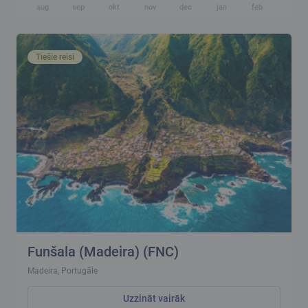
aug
sep
okt
nov
dec
jan
feb
mar
Tiešie reisi
Funšala (Madeira) (FNC)
Madeira, Portugāle
Uzzināt vairāk