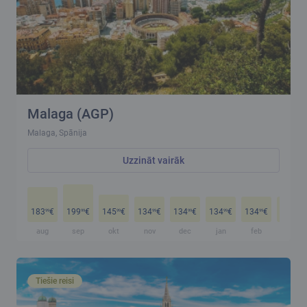
Malaga (AGP)
Malaga, Spānija
Uzzināt vairāk
183
€
199
€
145
€
134
€
134
€
134
€
134
€
134
€
99
99
99
99
99
99
99
99
aug
sep
okt
nov
dec
jan
feb
mar
Tiešie reisi