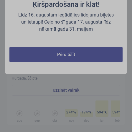
Ķiršpārdošana ir klāt!
Līdz 16. augustam iegādājies lidojumu biļetes
un ietaupi! Ceļo no šī gada 17. augusta līdz
nākamā gada 31. maijam
Pērc tūlīt
Hurgada (HRG)
Hurgada, Ēģipte
Uzzināt vairāk
274
€
174
€
594
€
594
€
16
99
99
99
99
aug
sep
okt
nov
dec
jan
feb
m