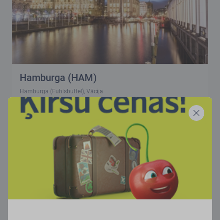
Hamburga (HAM)
Hamburga (Fuhlsbuttel), Vācija
Uzzināt vairāk
117
€
94
€
94
€
94
€
94
€
94
€
94
€
94
€
99
99
99
99
99
99
99
99
aug
sep
okt
nov
dec
jan
feb
mar
Tiešie reisi