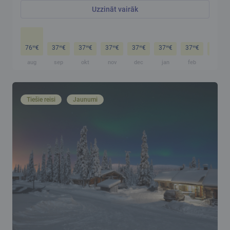
Uzzināt vairāk
76
€
37
€
37
€
37
€
37
€
37
€
37
€
37
€
99
99
99
99
99
99
99
99
aug
sep
okt
nov
dec
jan
feb
mar
Tiešie reisi
Jaunumi