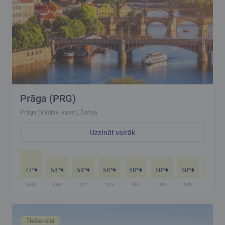
Prāga (PRG)
Prāga (Vaclav Havel), Čehija
Uzzināt vairāk
77
€
58
€
58
€
58
€
58
€
58
€
58
€
58
€
99
99
99
99
99
99
99
99
aug
sep
okt
nov
dec
jan
feb
mar
Tiešie reisi