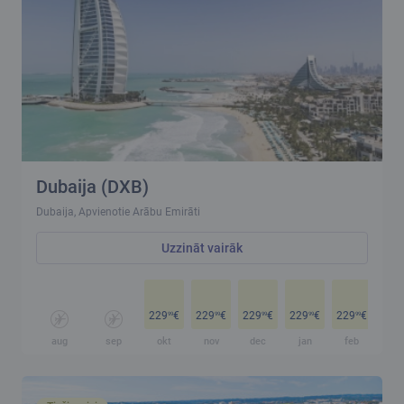
Dubaija (DXB)
Dubaija, Apvienotie Arābu Emirāti
Uzzināt vairāk
229
€
229
€
229
€
229
€
229
€
229
99
99
99
99
99
aug
sep
okt
nov
dec
jan
feb
ma