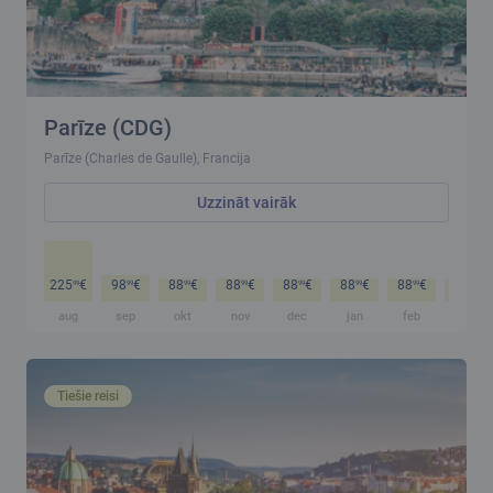
Parīze (CDG)
Parīze (Charles de Gaulle), Francija
Uzzināt vairāk
225
€
98
€
88
€
88
€
88
€
88
€
88
€
88
€
99
99
99
99
99
99
99
99
aug
sep
okt
nov
dec
jan
feb
mar
Tiešie reisi