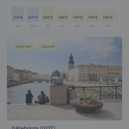
294
€
269
€
294
€
198
€
198
€
198
€
198
€
198
€
99
99
99
99
99
99
99
99
aug
sep
okt
nov
dec
jan
feb
mar
Tiešie reisi
Jaunumi
Gēteborga (GOT)