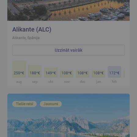
Alikante (ALC)
Alikante, Spānija
Uzzināt vairāk
250
€
188
€
149
€
108
€
108
€
108
€
172
€
108
€
99
99
99
99
99
99
99
99
aug
sep
okt
nov
dec
jan
feb
mar
Tiešie reisi
Jaunumi