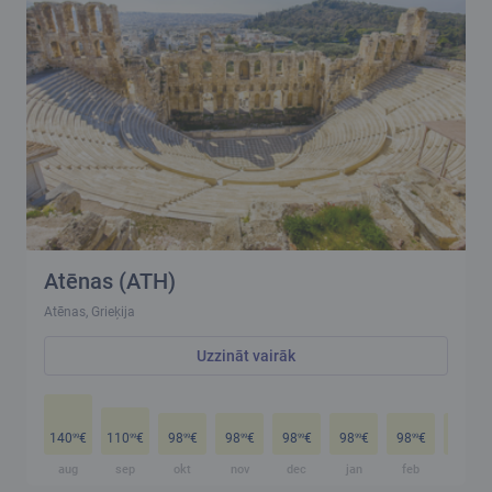
Atēnas (ATH)
Atēnas, Grieķija
Uzzināt vairāk
140
€
110
€
98
€
98
€
98
€
98
€
98
€
98
€
99
99
99
99
99
99
99
99
aug
sep
okt
nov
dec
jan
feb
mar