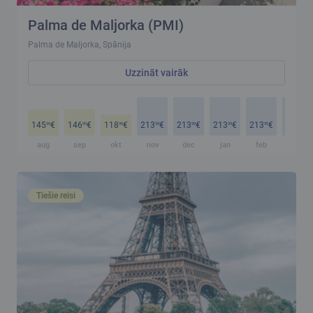
Palma de Maljorka (PMI)
Palma de Maljorka, Spānija
Uzzināt vairāk
145
€
146
€
118
€
213
€
213
€
213
€
213
€
213
€
99
99
99
99
99
99
99
99
aug
sep
okt
nov
dec
jan
feb
mar
Tiešie reisi