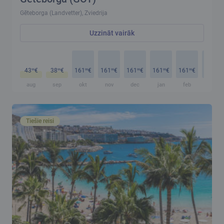
Gēteborga (Landvetter), Zviedrija
Uzzināt vairāk
43
€
38
€
161
€
161
€
161
€
161
€
161
€
161
€
99
99
99
99
99
99
99
99
aug
sep
okt
nov
dec
jan
feb
mar
Tiešie reisi