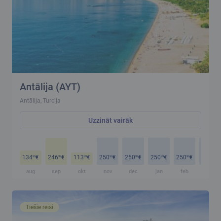
Antālija (AYT)
Antālija, Turcija
Uzzināt vairāk
134
€
246
€
113
€
250
€
250
€
250
€
250
€
250
€
99
99
99
99
99
99
99
99
aug
sep
okt
nov
dec
jan
feb
mar
Tiešie reisi