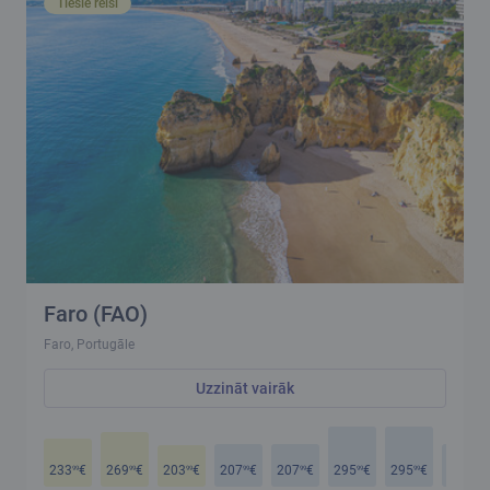
Tiešie reisi
Faro (FAO)
Faro, Portugāle
Uzzināt vairāk
233
€
269
€
203
€
207
€
207
€
295
€
295
€
207
€
99
99
99
99
99
99
99
99