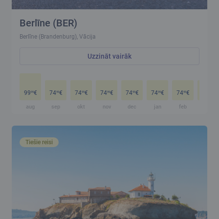
Berlīne (BER)
Berlīne (Brandenburg), Vācija
Uzzināt vairāk
99
€
74
€
74
€
74
€
74
€
74
€
74
€
74
€
99
99
99
99
99
99
99
99
aug
sep
okt
nov
dec
jan
feb
mar
Tiešie reisi