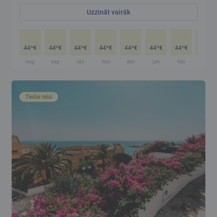
Uzzināt vairāk
44
€
44
€
44
€
44
€
44
€
44
€
44
€
44
€
99
99
99
99
99
99
99
99
aug
sep
okt
nov
dec
jan
feb
mar
Tiešie reisi