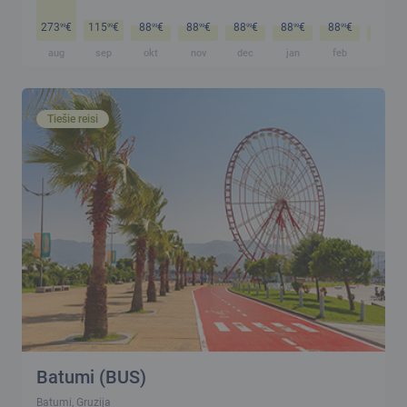
273
€
115
€
88
€
88
€
88
€
88
€
88
€
88
€
99
99
99
99
99
99
99
99
aug
sep
okt
nov
dec
jan
feb
mar
Tiešie reisi
Batumi (BUS)
Batumi, Gruzija