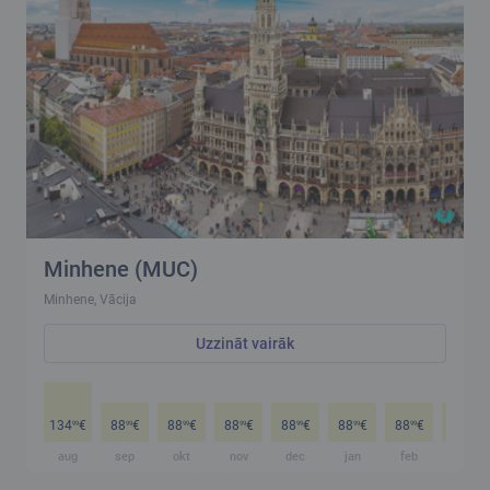
Minhene (MUC)
Minhene, Vācija
Uzzināt vairāk
134
€
88
€
88
€
88
€
88
€
88
€
88
€
88
€
99
99
99
99
99
99
99
99
aug
sep
okt
nov
dec
jan
feb
mar