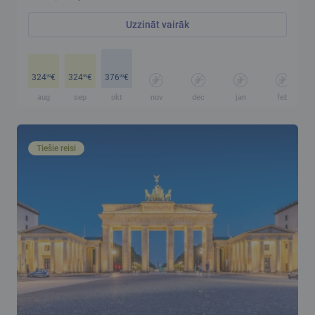
Uzzināt vairāk
324
€
324
€
376
€
99
99
99
aug
sep
okt
nov
dec
jan
feb
Tiešie reisi