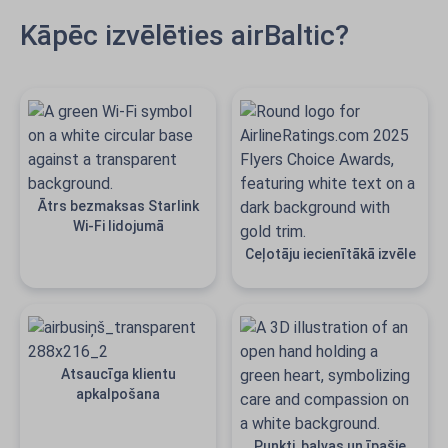
Kāpēc izvēlēties airBaltic?
Ātrs bezmaksas Starlink
Wi-Fi lidojumā
Ceļotāju iecienītākā izvēle
Atsaucīga klientu
apkalpošana
Punkti, balvas un īpašie