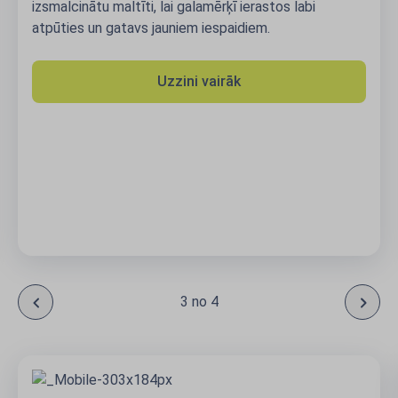
alcinātu maltīti, lai galamērķī ierastos labi
ties un gatavs jauniem iespaidiem.
Uzzini vairāk
4 no 4