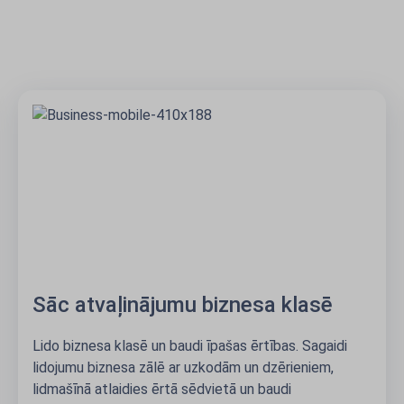
c atvaļinājumu biznesa klasē
Ca
 biznesa klasē un baudi īpašas ērtības. Sagaidi
Ar 3
jumu biznesa zālē ar uzkodām un dzērieniem,
sasn
ašīnā atlaidies ērtā sēdvietā un baudi
Riet