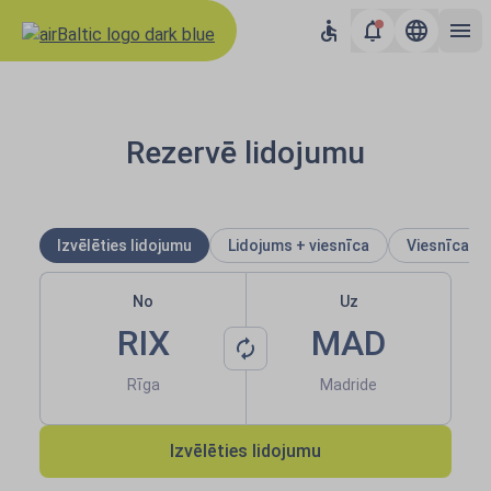
airBaltic: Lidojumi uz Eiropu 
Rezervē lidojumu
Izvēlēties lidojumu
Lidojums + viesnīca
Viesnīca
No
Uz
RIX
MAD
Rīga
Madride
Izvēlēties lidojumu