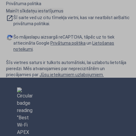
Privātuma politika
Mainīt sīkdatņu iestatījumus
Šī saite ved uz citu tīmekļa vietni, kas var neatbilst airBaltic
privātuma politikai.
Šo mājaslapu aizsargā reCAPTCHA, tāpēc uz to tiek
attiecināta Google
Privātuma politika
un
Lietošanas
noteikumi
.
Šīs vietnes saturs ir tulkots automātiski, lai uzlabotu lietotāja
pieredzi. Mēs atvainojamies par neprecizitātēm un
priecājamies par
Jūsu ieteikumiem uzlabojumiem.