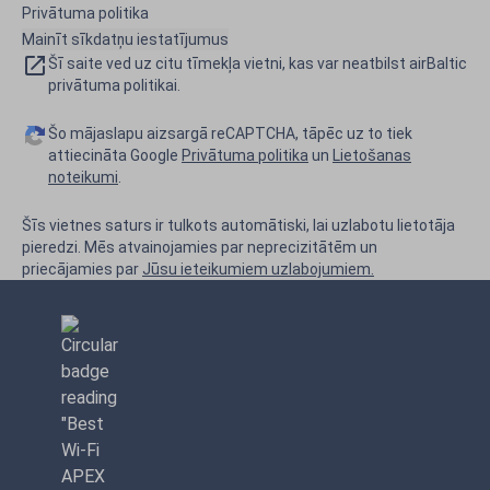
Privātuma politika
Mainīt sīkdatņu iestatījumus
Šī saite ved uz citu tīmekļa vietni, kas var neatbilst airBaltic
privātuma politikai.
Šo mājaslapu aizsargā reCAPTCHA, tāpēc uz to tiek
attiecināta Google
Privātuma politika
un
Lietošanas
noteikumi
.
Šīs vietnes saturs ir tulkots automātiski, lai uzlabotu lietotāja
pieredzi. Mēs atvainojamies par neprecizitātēm un
priecājamies par
Jūsu ieteikumiem uzlabojumiem.