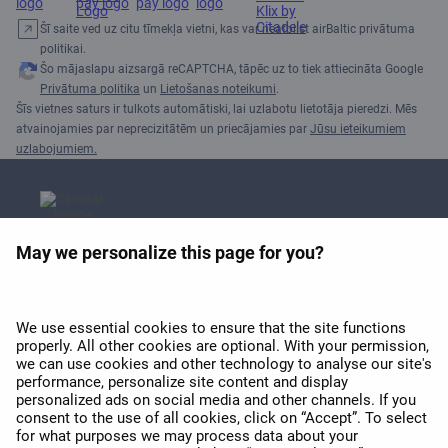
Šī saite ved uz citu tīmekļa vietni, kas var neatbilst airBaltic privātuma
politikai.
Šo mājaslapu aizsargā reCAPTCHA, tāpēc uz to tiek attiecināta Google
Privātuma politika
un
Lietošanas noteikumi
.
Šīs vietnes saturs ir tulkots automātiski, lai uzlabotu lietotāja pieredzi. Mēs
atvainojamies par neprecizitātēm un priecājamies par
Jūsu ieteikumiem
uzlabojumiem.
May we personalize this page for you?
APEX 2026 balva par labāko
Wi-Fi Eiropā
We use essential cookies to ensure that the site functions
properly. All other cookies are optional. With your permission,
we can use cookies and other technology to analyse our site's
performance, personalize site content and display
personalized ads on social media and other channels. If you
consent to the use of all cookies, click on “Accept”. To select
for what purposes we may process data about your