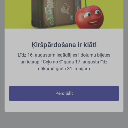
Ķiršpārdošana ir klāt!
Līdz 16. augustam iegādājies lidojumu biļetes
un ietaupi! Ceļo no šī gada 17. augusta līdz
nākamā gada 31. maijam
Pērc tūlīt