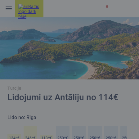
Turcija
Lidojumi uz Antāliju no 114€
Lido no: Rīga
134
€
246
€
113
€
250
€
250
€
250
€
250
€
250
€
99
99
99
99
99
99
99
99