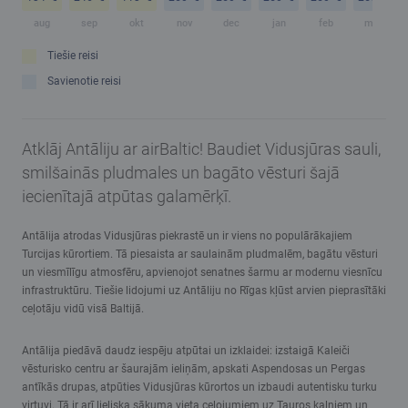
aug
sep
okt
nov
dec
jan
feb
mar
Tiešie reisi
Savienotie reisi
Atklāj Antāliju ar airBaltic! Baudiet Vidusjūras sauli,
smilšainās pludmales un bagāto vēsturi šajā
iecienītajā atpūtas galamērķī.
Antālija atrodas Vidusjūras piekrastē un ir viens no populārākajiem
Turcijas kūrortiem. Tā piesaista ar saulainām pludmalēm, bagātu vēsturi
un viesmīlīgu atmosfēru, apvienojot senatnes šarmu ar modernu viesnīcu
infrastruktūru. Tiešie lidojumi uz Antāliju no Rīgas kļūst arvien pieprasītāki
ceļotāju vidū visā Baltijā.
Antālija piedāvā daudz iespēju atpūtai un izklaidei: izstaigā Kaleiči
vēsturisko centru ar šaurajām ieliņām, apskati Aspendosas un Pergas
antīkās drupas, atpūties Vidusjūras kūrortos un izbaudi autentisku turku
virtuvi. Tā ir arī lieliska sākuma vieta ceļojumiem uz Tauros kalniem un