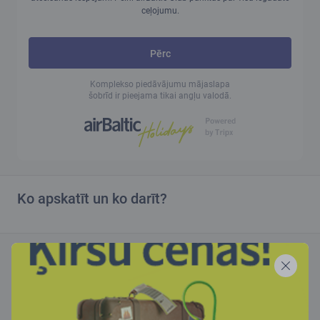
ceļojumu.
Pērc
Komplekso piedāvājumu mājaslapa
šobrīd ir pieejama tikai angļu valodā.
Ko apskatīt un ko darīt?
Rezervē viesnīcu Antālijā