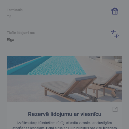
Terminālis
T2
Tiešie lidojumi no:
Rīga
Rezervē lidojumu ar viesnīcu
Izvēlies starp tūkstošiem rūpīgi atlasītu viesnīcu ar elastīgām
atcelšanas iespējām. Pelni airBaltic Club punktus par visu iegādāto