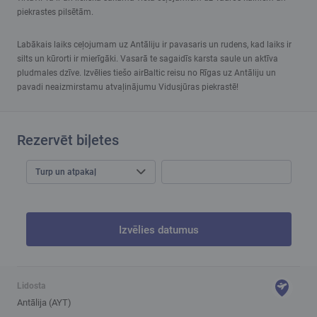
piekrastes pilsētām.
Labākais laiks ceļojumam uz Antāliju ir pavasaris un rudens, kad laiks ir
silts un kūrorti ir mierīgāki. Vasarā te sagaidīs karsta saule un aktīva
pludmales dzīve. Izvēlies tiešo airBaltic reisu no Rīgas uz Antāliju un
pavadi neaizmirstamu atvaļinājumu Vidusjūras piekrastē!
Rezervēt biļetes
Turp un atpakaļ
Izvēlies datumus
Lidosta
Antālija (AYT)