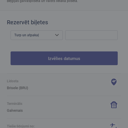
Beļģijas galvaspilsēta un valsts lielākā pilsēta.
Rezervēt biļetes
Turp un atpakaļ
Izvēlies datumus
Lidosta
Brisele (BRU)
Terminālis
Galvenais
Tiešie lidojumi no: