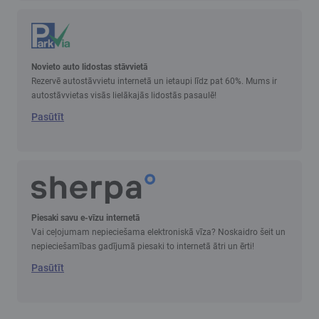
Novieto auto lidostas stāvvietā
Rezervē autostāvvietu internetā un ietaupi līdz pat 60%. Mums ir
autostāvvietas visās lielākajās lidostās pasaulē!
Pasūtīt
Piesaki savu e-vīzu internetā
Vai ceļojumam nepieciešama elektroniskā vīza? Noskaidro šeit un
nepieciešamības gadījumā piesaki to internetā ātri un ērti!
Pasūtīt