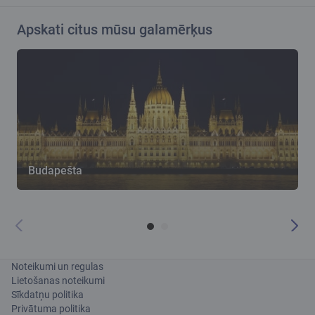
Apskati citus mūsu galamērķus
Budapešta
B
Noteikumi un regulas
Lietošanas noteikumi
Sīkdatņu politika
Privātuma politika