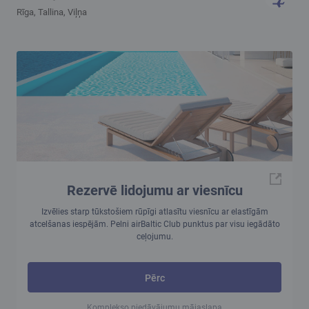
Rīga, Tallina, Viļņa
Rezervē lidojumu ar viesnīcu
Izvēlies starp tūkstošiem rūpīgi atlasītu viesnīcu ar elastīgām
atcelšanas iespējām. Pelni airBaltic Club punktus par visu iegādāto
ceļojumu.
Pērc
Komplekso piedāvājumu mājaslapa