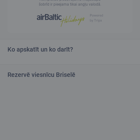
šobrīd ir pieejama tikai angļu valodā.
Ko apskatīt un ko darīt?
Rezervē viesnīcu Briselē