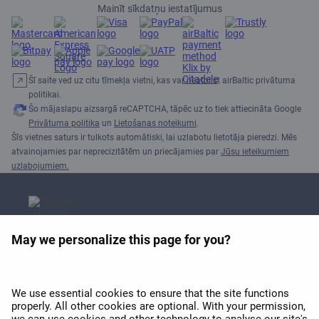
Mainīt sīkdatņu iestatījumus
Šī saite ved uz citu tīmekļa vietni, kas var neatbilst airBaltic privātuma
politikai.
Šo mājaslapu aizsargā reCAPTCHA, tāpēc uz to tiek attiecināta Google
Privātuma politika
un
Lietošanas noteikumi
.
Šīs vietnes saturs ir tulkots automātiski, lai uzlabotu lietotāja pieredzi. Mēs
atvainojamies par neprecizitātēm un priecājamies par
Jūsu ieteikumiem
uzlabojumiem.
May we personalize this page for you?
APEX 2026 balva par labāko
Wi-Fi Eiropā
We use essential cookies to ensure that the site functions
properly. All other cookies are optional. With your permission,