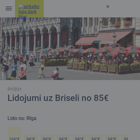
Beļģija
Lidojumi uz Briseli no 85€
Lido no: Rīga
164
€
84
€
84
€
84
€
84
€
84
€
84
€
84
€
99
99
99
99
99
99
99
99