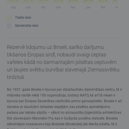
aug
sep
okt
nov
dec
jan
feb
mar
Tiešie reisi
Savienotie reisi
Rezervē lidojumu uz Briseli, sarīko darījumu
tikšanos Eiropas sirdī, nobaudi svaigi ceptas
vafeles kādā no šarmantajām pilsētas ceptuvēm
un ļaujies svētku burvībai slavenajā Ziemassvētku
tirdziņā.
No 1957. gada Brisele ir kļuvusi par starptautisku diplomātijas centru, tā ir
mājvieta vairāk nekā 100 organizāciju, tostarp NATO, kā arī tā nesen ir
kļuvusi par Eiropas Savienības neoficiālo pirmo galvaspilsētu. Brisele ir arī
slavena ar daudzām izklaides iespējām, kas pilsētas apmeklējumu
padara par lielisku atpūtu – sākot no aizraujošās jūgendstila arhitektūras
līdz slavenajam Mannekin Pis, kas ir čurājoša puisēna statuete. Briseles
sākotnējais nosaukums bija Brokzele (Broekzele) jeb Marša pilsēta, tā ir