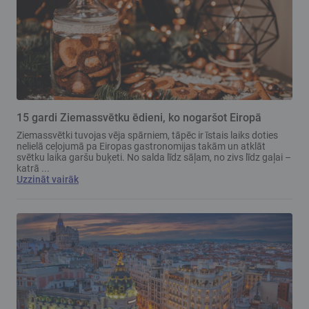
15 gardi Ziemassvētku ēdieni, ko nogaršot Eiropā
Ziemassvētki tuvojas vēja spārniem, tāpēc ir īstais laiks doties
nelielā ceļojumā pa Eiropas gastronomijas takām un atklāt
svētku laika garšu buķeti. No salda līdz sāļam, no zivs līdz gaļai –
katrā ...
Uzzināt vairāk