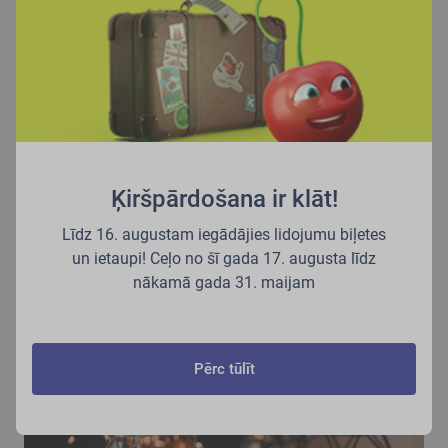
Lasi vairāk mūsu blogā
Ķiršpārdošana ir klāt!
Līdz 16. augustam iegādājies lidojumu biļetes
un ietaupi! Ceļo no šī gada 17. augusta līdz
Labākie galamērķi ceļojumam ar bērniem
nākamā gada 31. maijam
Brīvdienas ģimenes lokā izklausās labi, vai ne? Esam apkopojuši
galamērķus, kas patiks visiem, – kā mazajiem rakariem, tā
garlaikotiem tīņiem.
Uzzināt vairāk
Pērc tūlīt