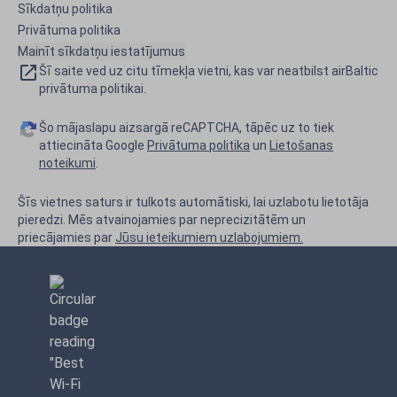
Sīkdatņu politika
Privātuma politika
Mainīt sīkdatņu iestatījumus
Šī saite ved uz citu tīmekļa vietni, kas var neatbilst airBaltic
privātuma politikai.
Šo mājaslapu aizsargā reCAPTCHA, tāpēc uz to tiek
attiecināta Google
Privātuma politika
un
Lietošanas
noteikumi
.
Šīs vietnes saturs ir tulkots automātiski, lai uzlabotu lietotāja
pieredzi. Mēs atvainojamies par neprecizitātēm un
priecājamies par
Jūsu ieteikumiem uzlabojumiem.