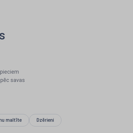
as
n pieciem
s pēc savas
nu maltīte
Dzērieni