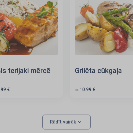
is terijaki mērcē
Grilēta cūkgaļa
.99 €
10.99 €
no
Rādīt vairāk