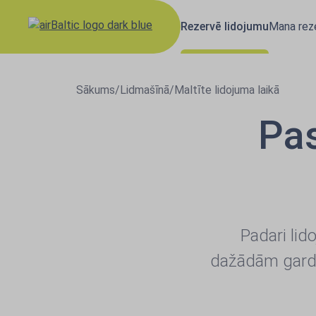
Rezervē lidojumu
Mana reze
Sākums
/
Lidmašīnā
/
Maltīte lidojuma laikā
Pas
Padari lid
dažādām gardām