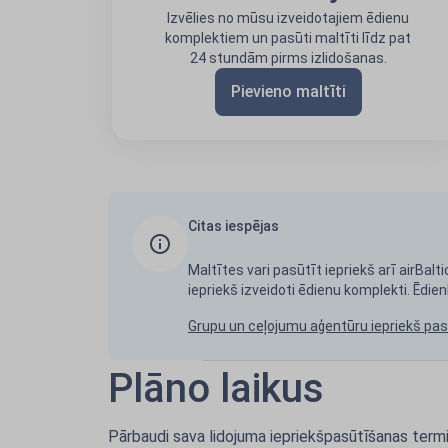
Izvēlies no mūsu izveidotajiem ēdienu
komplektiem un pasūti maltīti līdz pat
24 stundām pirms izlidošanas.
Pievieno maltīti
Citas iespējas
Maltītes vari pasūtīt iepriekš arī airBal
iepriekš izveidoti ēdienu komplekti. Ēdienk
Grupu un ceļojumu aģentūru iepriekš pas
Plāno laikus
Pārbaudi sava lidojuma iepriekšpasūtīšanas termiņu