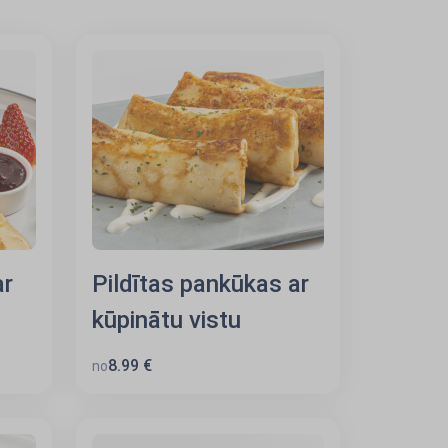
ar
Pildītas pankūkas ar
kūpinātu vistu
8.99 €
no