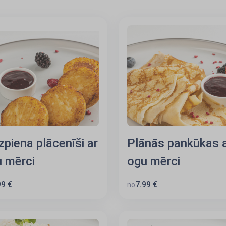
zpiena plācenīši ar
Plānās pankūkas 
 mērci
ogu mērci
99 €
7.99 €
no