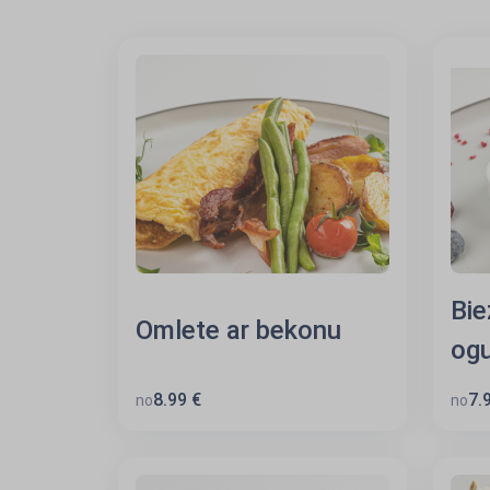
Bie
Omlete ar bekonu
ogu
8.99 €
7.
no
no