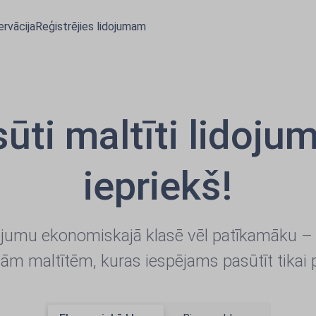
rvācija
Reģistrējies lidojumam
ūti maltīti lidoj
iepriekš!
ojumu ekonomiskajā klasē vēl patīkamāku – 
 maltītēm, kuras iespējams pasūtīt tikai 