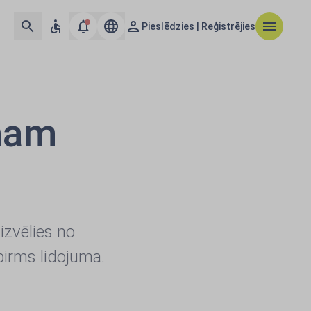
Pieslēdzies | Reģistrējies
umam
izvēlies no
pirms lidojuma.