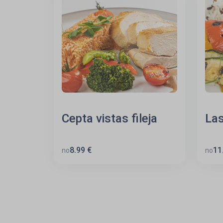
Cepta vistas fileja
Las
8.99 €
11
no
no