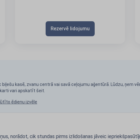
Rezervē lidojumu
tic biļešu kasē, zvanu centrā vai savā ceļojumu aģentūrā. Lūdzu, ņem vēr
arti vari apskatīt šeit.
ūtīto ēdienu izvēle
s, norādot, cik stundas pirms izlidošanas jāveic iepriekšpasūtījum