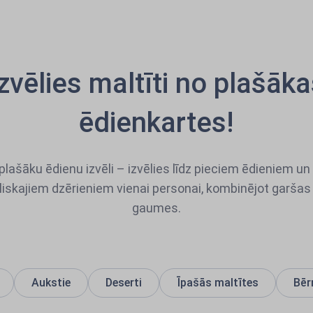
zvēlies maltīti no plašāk
ēdienkartes!
plašāku ēdienu izvēli – izvēlies līdz pieciem ēdieniem u
iskajiem dzērieniem vienai personai, kombinējot garša
gaumes.
Aukstie
Deserti
Īpašās maltītes
Bēr