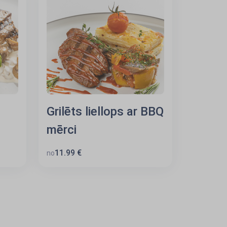
Grilēts liellops ar BBQ
mērci
11.99 €
no