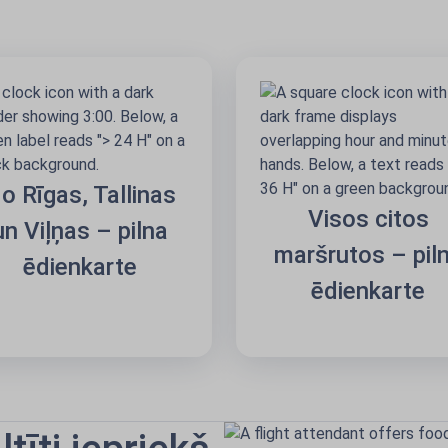
o Rīgas, Tallinas
Visos citos
un Viļņas – pilna
maršrutos – pil
ēdienkarte
ēdienkarte