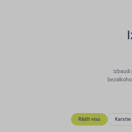
I
Izbaudi 
bezalkohol
Rādīt visu
Karstie