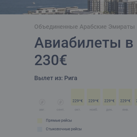
Объединенные Арабские Эмираты
Авиабилеты в 
230€
Вылет из: Рига
229
€
229
€
229
€
229
€
99
99
99
99
авг.
сент.
окт.
нояб.
дек.
янв.
Прямые рейсы
Стыковочные рейсы