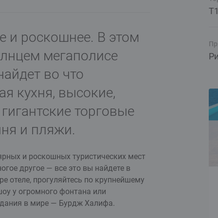
T
е и роскошнее. В этом
Пр
олнцем мегаполисе
Р
айдет во что
я кухня, высокие,
гигантские торговые
ня и пляжи.
ярных и роскошных туристических мест
огое другое — все это вы найдете в
ре отеле, прогуляйтесь по крупнейшему
шоу у огромного фонтана или
здания в мире — Бурдж Халифа.