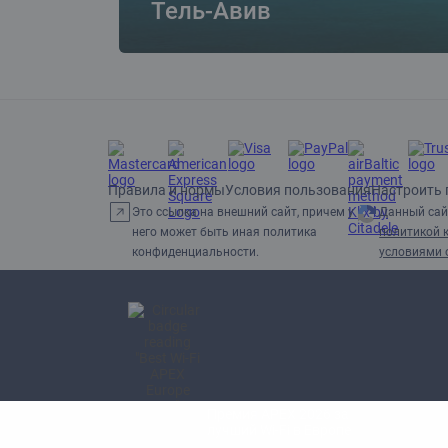
Тель-Авив
Правила и нормы
Условия пользования
Настроить 
Это ссылка на внешний сайт, причем у
Данный сай
него может быть иная политика
политикой 
конфиденциальности.
условиями 
Премия APEX 2026 за
лучший Wi-Fi в Европе