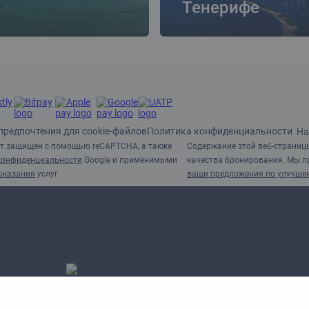
Тенерифе
предпочтения для cookie-файлов
Политика конфиденциальности
На
т защищен с помощью reCAPTCHA, а также
Содержание этой веб-страниц
конфиденциальности
Google и применимыми
качества бронирования. Мы п
оказания
услуг.
ваши предложения по улучше
APEX 2026 Five Star Major
Airline Award