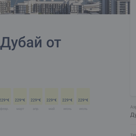
Дубай от
229
€
229
€
229
€
229
€
229
€
229
€
99
99
99
99
99
99
Аэ
февр.
март
апр.
май
июнь
июль
Ду
Те