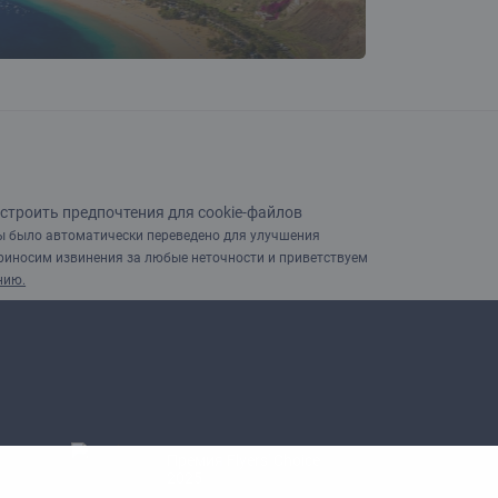
строить предпочтения для cookie-файлов
ы было автоматически переведено для улучшения
риносим извинения за любые неточности и приветствуем
нию.
Премия Flyers' Choice
2025