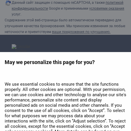
Данный сайт защищен с помощью reCAPTCHA, а также
политикой
конфиденциальности
Google и применимыми
условиями оказания
услуг.
Содержание этой веб-страницы было автоматически переведено для
улучшения качества бронирования. Мы приносим извинения за любые
неточности и приветствуем
ваши предложения по улучшению.
May we personalize this page for you?
Премия APEX 2026 за
лучший Wi-Fi в Европе
We use essential cookies to ensure that the site functions
properly. All other cookies are optional. With your permission,
we can use cookies and other technology to analyse our site's
performance, personalize site content and display
personalized ads on social media and other channels. If you
consent to the use of all cookies, click on “Accept”. To select
for what purposes we may process data about your
interactions with the site, click on “Adjust selection”. To reject
APEX 2026 Five Star Major
all cookies, except for the essential cookies, click on “Accept
Airline Award