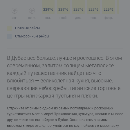
229
€
229
€
229
€
229
€
229
€
229
€
99
99
99
99
99
99
авг.
сент.
окт.
нояб.
дек.
янв.
февр.
март
Прямые рейсы
Стыковочные рейсы
В Дубае всё больше, лучше и роскошнее. В этом
современном, залитом солнцем мегаполисе
каждый путешественник найдет во что
влюбиться — великолепная кухня, высокие,
сверкающие небоскребы, гигантские торговые
центры или жаркая пустыня и пляжи.
Отдохните от зимы в одном из самых популярных и роскошных
туристических мест в мире! Приключения, культура, шопинг и многое
другое — все это вы найдете в Дубае. Остановитесь в самом
высоком в мире отеле, прогуляйтесь по крупнейшему в мире парку