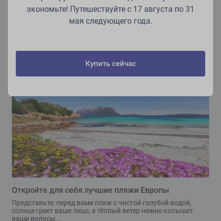
экономьте! Путешествуйте с 17 августа по 31
Топ-10 развлечений для летнего отдыха в
Дубровнике
мая следующего года.
Дубровник – это идеальное место для летнего отпуска.
Лазурные воды Адриатического моря поблёскивают на
солнце...
Узнать больше
Купить сейчас
Откройте для себя лучшие пляжи Европы
Представьте: перед вами пляж с чистой голубой водой,
солнце греет ваше лицо, а тёплый ветер нежно колышет
ваши волосы...