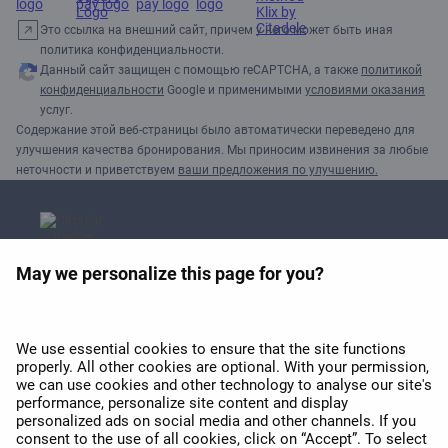
Это ссылка на внешний сайт, причем у него может быть иная
политика конфиденциальности.
Данный сайт защищен с помощью reCAPTCHA, а также
политикой
конфиденциальности
Google и применимыми
условиями оказания
услуг.
Содержание этой веб-страницы было автоматически переведено для
улучшения качества бронирования. Мы приносим извинения за любые
неточности и приветствуем
ваши предложения по улучшению.
May we personalize this page for you?
Премия APEX 2026 за
лучший Wi-Fi в Европе
We use essential cookies to ensure that the site functions
properly. All other cookies are optional. With your permission,
we can use cookies and other technology to analyse our site's
performance, personalize site content and display
personalized ads on social media and other channels. If you
consent to the use of all cookies, click on “Accept”. To select