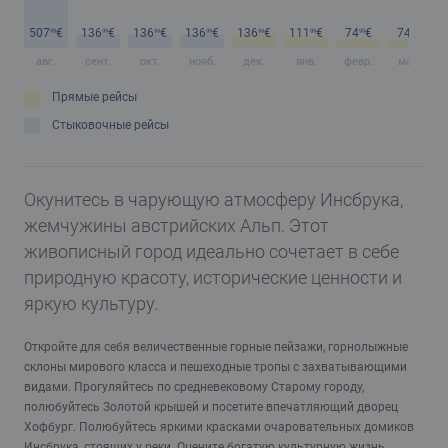
507
€
136
€
136
€
136
€
136
€
111
€
74
€
74
€
99
99
99
99
99
99
99
99
авг.
сент.
окт.
нояб.
дек.
янв.
февр.
март
Прямые рейсы
Стыковочные рейсы
Окунитесь в чарующую атмосферу Инсбрука,
жемчужины австрийских Альп. Этот
живописный город идеально сочетает в себе
природную красоту, исторические ценности и
яркую культуру.
Откройте для себя величественные горные пейзажи, горнолыжные
склоны мирового класса и пешеходные тропы c захватывающими
видами. Прогуляйтесь по средневековому Старому городу,
полюбуйтесь Золотой крышей и посетите впечатляющий дворец
Хофбург. Полюбуйтесь яркими красками очаровательных домиков
Инсбрука, стоящих у реки. Оцените богатую культурную жизнь