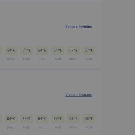
Узнать больше
54
€
54
€
54
€
54
€
57
€
57
€
99
99
99
99
99
99
февр.
март
апр.
май
июнь
июль
Узнать больше
84
€
84
€
84
€
84
€
93
€
93
€
99
99
99
99
99
99
февр.
март
апр.
май
июнь
июль