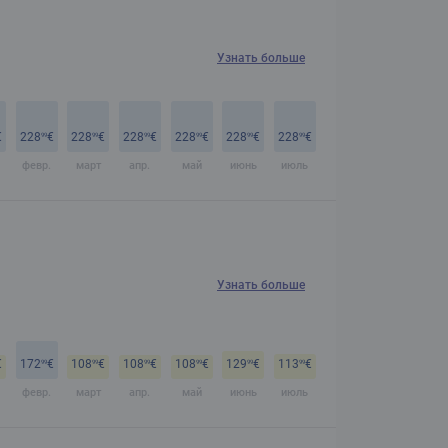
Узнать больше
€
228
€
228
€
228
€
228
€
228
€
228
€
99
99
99
99
99
99
февр.
март
апр.
май
июнь
июль
Узнать больше
€
172
€
108
€
108
€
108
€
129
€
113
€
99
99
99
99
99
99
февр.
март
апр.
май
июнь
июль