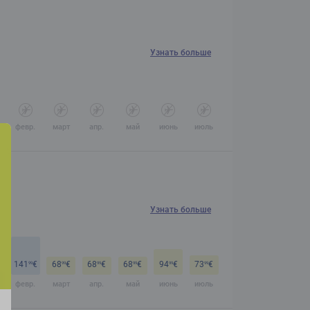
Узнать больше
февр.
март
апр.
май
июнь
июль
Узнать больше
€
141
€
68
€
68
€
68
€
94
€
73
€
99
99
99
99
99
99
февр.
март
апр.
май
июнь
июль