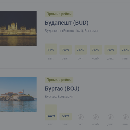
Прямые рейсы
Будапешт (BUD)
Будапешт (Ferenc Liszt), Венгрия
83
€
74
€
74
€
74
€
74
€
74
€
99
99
99
99
99
99
авг.
сент.
окт.
нояб.
дек.
янв.
Прямые рейсы
Бургас (BOJ)
Бургас, Болгария
144
€
68
€
99
99
авг.
сент.
окт.
нояб.
дек.
янв.