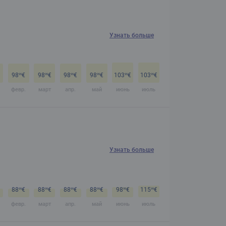
Узнать больше
98
€
98
€
98
€
98
€
103
€
103
€
99
99
99
99
99
99
февр.
март
апр.
май
июнь
июль
Узнать больше
88
€
88
€
88
€
88
€
98
€
115
€
99
99
99
99
99
99
февр.
март
апр.
май
июнь
июль