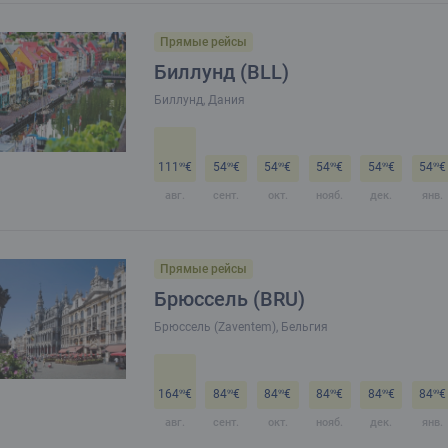
Прямые рейсы
Биллунд (BLL)
Биллунд, Дания
111
€
54
€
54
€
54
€
54
€
54
€
99
99
99
99
99
99
авг.
сент.
окт.
нояб.
дек.
янв.
Прямые рейсы
Брюссель (BRU)
Брюссель (Zaventem), Бельгия
164
€
84
€
84
€
84
€
84
€
84
€
99
99
99
99
99
99
авг.
сент.
окт.
нояб.
дек.
янв.