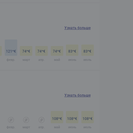
Узнать больше
121
€
74
€
74
€
74
€
83
€
83
€
99
99
99
99
99
99
февр.
март
апр.
май
июнь
июль
Узнать больше
108
€
108
€
108
€
99
99
99
февр.
март
апр.
май
июнь
июль