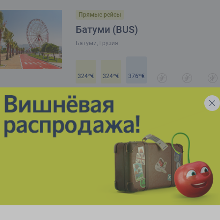
Прямые рейсы
Батуми (BUS)
Батуми, Грузия
324
€
324
€
376
€
99
99
99
авг.
сент.
окт.
нояб.
дек.
янв.
Прямые рейсы
Новинки
Белград (BEG)
Белград, Сербия
107
€
68
€
68
€
141
€
141
€
141
99
99
99
99
99
99
авг.
сент.
окт.
нояб.
дек.
янв.