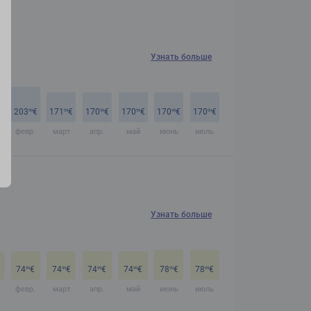
Узнать больше
€
203
€
171
€
170
€
170
€
170
€
170
€
99
99
99
99
99
99
февр.
март
апр.
май
июнь
июль
Узнать больше
74
€
74
€
74
€
74
€
78
€
78
€
99
99
99
99
99
99
февр.
март
апр.
май
июнь
июль