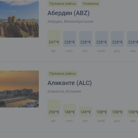
Прямые рейсы
Новинки
Абердин (ABZ)
Абердин, Великобритания
247
€
228
€
228
€
228
€
228
€
228
99
99
99
99
99
99
авг.
сент.
окт.
нояб.
дек.
янв.
Прямые рейсы
Аликанте (ALC)
Аликанте, Испания
250
€
188
€
149
€
108
€
108
€
108
99
99
99
99
99
99
авг.
сент.
окт.
нояб.
дек.
янв.