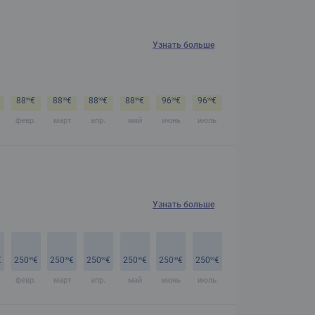
Узнать больше
88
€
88
€
88
€
88
€
96
€
96
€
99
99
99
99
99
99
февр.
март
апр.
май
июнь
июль
Узнать больше
€
250
€
250
€
250
€
250
€
250
€
250
€
99
99
99
99
99
99
февр.
март
апр.
май
июнь
июль