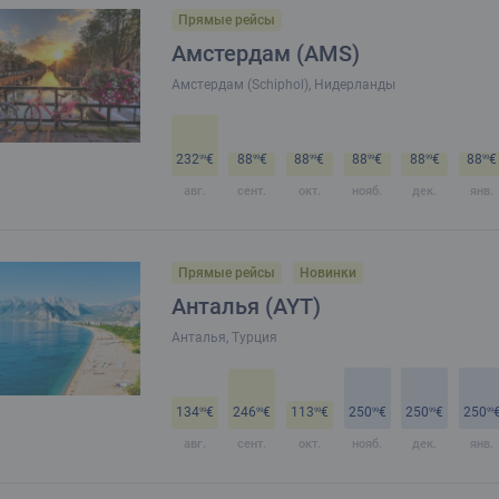
Прямые рейсы
Амстердам (AMS)
Амстердам (Schiphol), Нидерланды
232
€
88
€
88
€
88
€
88
€
88
€
99
99
99
99
99
99
авг.
сент.
окт.
нояб.
дек.
янв.
Прямые рейсы
Новинки
Анталья (AYT)
Анталья, Турция
134
€
246
€
113
€
250
€
250
€
250
99
99
99
99
99
99
авг.
сент.
окт.
нояб.
дек.
янв.