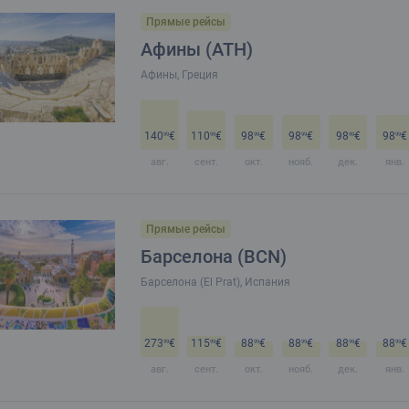
Прямые рейсы
Афины (ATH)
Афины, Греция
140
€
110
€
98
€
98
€
98
€
98
€
99
99
99
99
99
99
авг.
сент.
окт.
нояб.
дек.
янв.
Прямые рейсы
Барселона (BCN)
Барселона (El Prat), Испания
273
€
115
€
88
€
88
€
88
€
88
€
99
99
99
99
99
99
авг.
сент.
окт.
нояб.
дек.
янв.