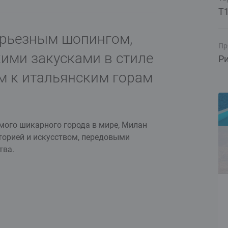
T
ерьезным шопингом,
Пр
ими закусками в стиле
Р
м к итальянским горам
амого шикарного города в мире, Милан
сторией и искусством, передовыми
тва.