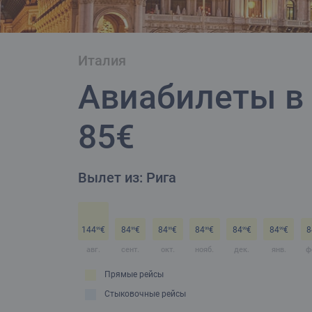
Италия
Авиабилеты в
85€
Вылет из: Рига
144
€
84
€
84
€
84
€
84
€
84
€
8
99
99
99
99
99
99
авг.
сент.
окт.
нояб.
дек.
янв.
ф
Прямые рейсы
Стыковочные рейсы