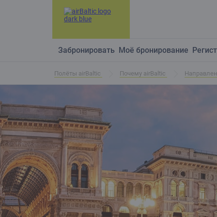
Забронировать
Моё бронирование
Регист
Полёты airBaltic
Почему airBaltic
Направле