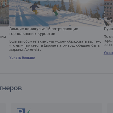
Зимние каникулы: 15 потрясающих
Лучш
горнолыжных курортов
учим
По ме
город
Если вы обожаете снег, мы можем обрадовать вас тем,
осенн
что лыжный сезон в Европе в этом году обещает быть
жарким. Après-ski с...
Узна
Узнать больше
тнеров