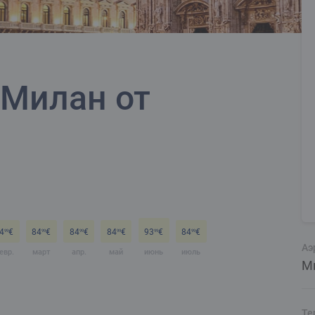
 Милан от
4
€
84
€
84
€
84
€
93
€
84
€
99
99
99
99
99
99
Аэ
евр.
март
апр.
май
июнь
июль
М
Те