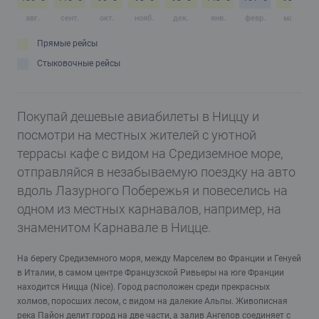
авг.
сент.
окт.
нояб.
дек.
янв.
февр.
март
Прямые рейсы
Стыковочные рейсы
Покупай дешевые авиабилеты в Ниццу и
посмотри на местных жителей с уютной
террасы кафе с видом на Средиземное море,
отправляйся в незабываемую поездку на авто
вдоль Лазурного Побережья и повеселись на
одном из местных карнавалов, например, на
знаменитом Карнавале в Ницце.
На берегу Средиземного моря, между Марселем во Франции и Генуей
в Италии, в самом центре Французской Ривьеры на юге Франции
находится Ницца (Nice). Город расположен среди прекрасных
холмов, поросших лесом, с видом на далекие Альпы. Живописная
река Пайон делит город на две части, а залив Ангелов соединяет с