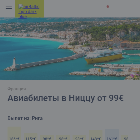
Франция
Авиабилеты в Ниццу от 99€
Вылет из: Рига
186
€
115
€
98
€
98
€
98
€
148
€
161
€
98
€
99
99
99
99
99
99
99
99