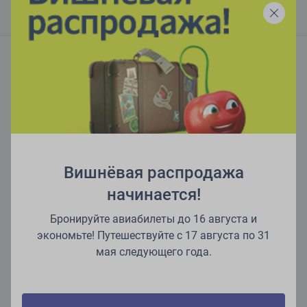
Читайте больше в нашем блоге
Вишнёвая распродажа
начинается!
Бронируйте авиабилеты до 16 августа и
Французская Ривьера: все оттенки лазури
экономьте! Путешествуйте с 17 августа по 31
У большинства людей Французская Ривьера ассоциируется
мая следующего года.
с волшебно-голубой водой, усыпанной белыми яхтами
разных форм и...
Узнать больше