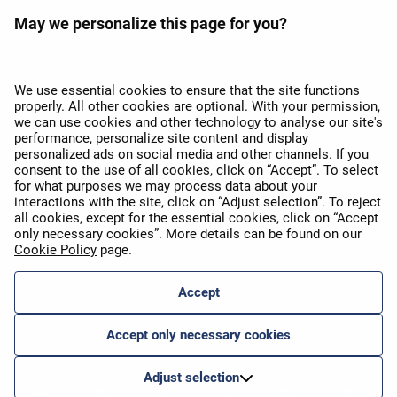
May we personalize this page for you?
Премия APEX 2026 за
лучший Wi-Fi в Европе
We use essential cookies to ensure that the site functions
properly. All other cookies are optional. With your permission,
we can use cookies and other technology to analyse our site's
performance, personalize site content and display
personalized ads on social media and other channels. If you
consent to the use of all cookies, click on “Accept”. To select
for what purposes we may process data about your
interactions with the site, click on “Adjust selection”. To reject
APEX 2026 Five Star Major
all cookies, except for the essential cookies, click on “Accept
Airline Award
only necessary cookies”. More details can be found on our
Cookie Policy
page.
Accept
Премия Flyers' Choice 2025
Accept only necessary cookies
Adjust selection