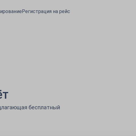
ирование
Регистрация на рейс
билеты по Европе
ёт
едлагающая бесплатный