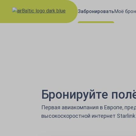
Забронировать
Моё брон
airBaltic: Авиа
Бронируйте пол
Первая авиакомпания в Европе, пр
высокоскоростной интернет Starlink