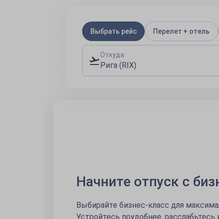
Выбрать рейс
Перелет + отель
Откуда
Рига (RIX)
Вишнёвая распродажа
Отличные цены на полёты во множес
Купить: