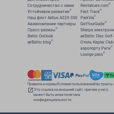
Сотрудничество с нами
Rentalcars.com
Устойчивое развитие
Fast Track
Наш флот Airbus A220-300
ParkVia
Авиакомпании-партнёры
GetYourGuide
Пресс-релизы
Sherpa электронн
Baltic Outlook
airBaltic Disc Golf
airBaltic blog
Отель Kepler Club
аэропорту Риги
Lounge pass
Правила и нормы
Условия пользования
Настроить 
Это ссылка на внешний сайт, причем у него
может быть иная политика
конфиденциальности.