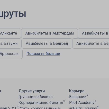
шруты
 Аликанте
Авиабилеты в Амстердам
Авиабилеты в
 в Батуми
Авиабилеты в Белград
Авиабилеты в Бе
 Брюссель
Показать больше
в
Другие услуги
Карьера
Групповые билеты
Вакансии
Корпоративные билеты
Pilot Academy
лей SIXT
Стать корпоративным
airBaltic Training