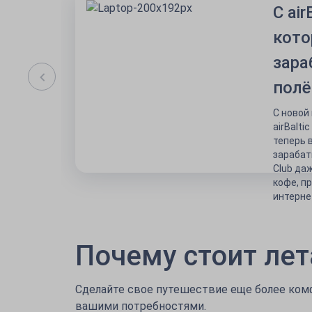
C air
кото
зара
пол
С новой
airBalti
теперь 
зарабат
Club да
кофе, п
интерне
Почему стоит лет
Сделайте свое путешествие еще более ком
вашими потребностями.