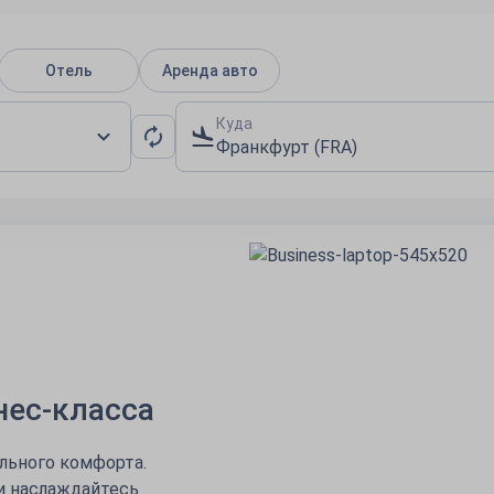
Отель
Аренда авто
Куда
Франкфурт (FRA)
 начинается!
тво направлений