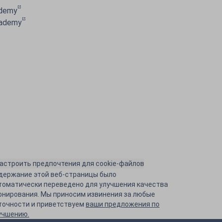
ademy
cademy
астроить предпочтения для cookie-файлов
держание этой веб-страницы было
томатически переведено для улучшения качества
онирования. Мы приносим извинения за любые
точности и приветствуем
ваши предложения по
учшению.