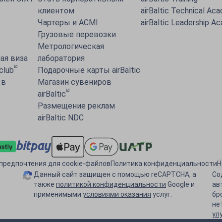
клиентом
airBaltic Technical Ac
Чартеры и ACMI
airBaltic Leadership A
Грузовые перевозки
Метрологическая
ая виза
лаборатория
 club
Подарочные карты airBaltic
 в
Магазин сувениров
airBaltic
Размещение реклам
airBaltic NDC
предпочтения для cookie-файлов
Политика конфиденциальности
Н
Данный сайт защищен с помощью reCAPTCHA, а
Со
также
политикой конфиденциальности
Google и
ав
применимыми
условиями оказания
услуг.
бр
не
ул