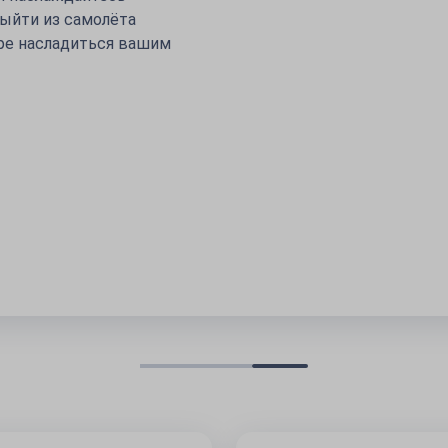
39
€
от