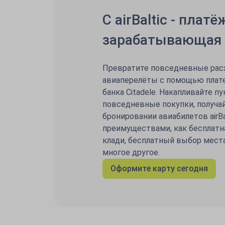
C airBaltic - плат
зарабатывающая 
Превратите повседневные рас
авиаперелёты с помощью платеж
банка Citadele. Накапливайте пун
повседневные покупки, получа
бронировании авиабилетов airBa
преимуществами, как бесплатн
клади, бесплатный выбор места
многое другое.
Оформите карту сегодня