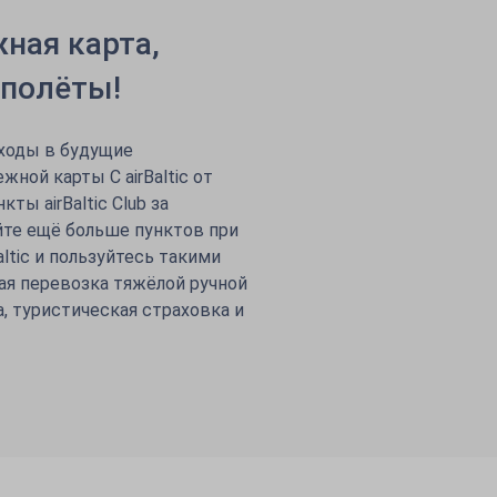
ёжная карта,
полёты!
ходы в будущие
ной карты C airBaltic от
кты airBaltic Club за
йте ещё больше пунктов при
ltic и пользуйтесь такими
ая перевозка тяжёлой ручной
, туристическая страховка и