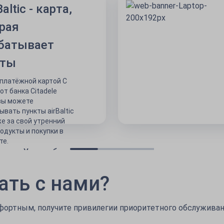
Baltic - карта,
рая
батывает
ёты
 платёжной картой C
c от банка Citadele
вы можете
ывать пункты airBaltic
же за свой утренний
родукты и покупки в
те.
Узнать больше
ать с нами?
фортным, получите привилегии приоритетного обслуживан