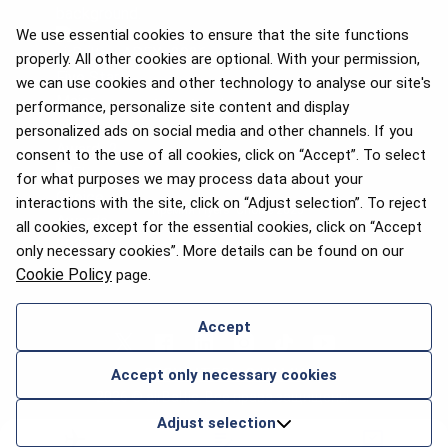
We use essential cookies to ensure that the site functions
properly. All other cookies are optional. With your permission,
we can use cookies and other technology to analyse our site's
APEX 2026 Five Star Major
Airline Award
performance, personalize site content and display
personalized ads on social media and other channels. If you
consent to the use of all cookies, click on “Accept”. To select
for what purposes we may process data about your
interactions with the site, click on “Adjust selection”. To reject
Премия Flyers' Choice 2025
all cookies, except for the essential cookies, click on “Accept
only necessary cookies”. More details can be found on our
Cookie Policy
page.
Accept
СВЯЖИТЕСЬ С НАМИ
Accept only necessary cookies
2026 © airBaltic. Все права защищены.
Adjust selection