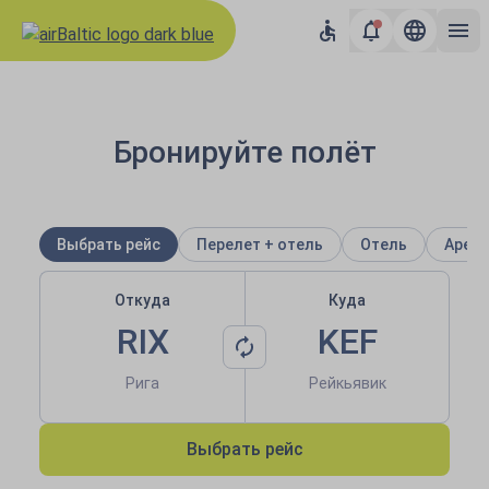
airBaltic: Авиабилеты по Ев
Бронируйте полёт
Выбрать рейс
Перелет + отель
Отель
Аренд
Откуда
Куда
RIX
KEF
Рига
Рейкьявик
Выбрать рейс