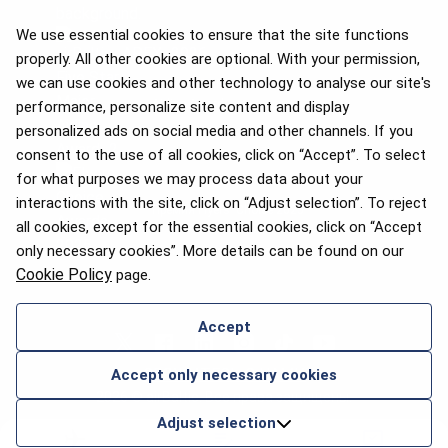
We use essential cookies to ensure that the site functions
properly. All other cookies are optional. With your permission,
we can use cookies and other technology to analyse our site's
APEX 2026 Five Star Major
Airline Award
performance, personalize site content and display
personalized ads on social media and other channels. If you
consent to the use of all cookies, click on “Accept”. To select
for what purposes we may process data about your
interactions with the site, click on “Adjust selection”. To reject
Премия Flyers' Choice 2025
all cookies, except for the essential cookies, click on “Accept
only necessary cookies”. More details can be found on our
Cookie Policy
page.
Accept
СВЯЖИТЕСЬ С НАМИ
Accept only necessary cookies
2026 © airBaltic. Все права защищены.
Adjust selection