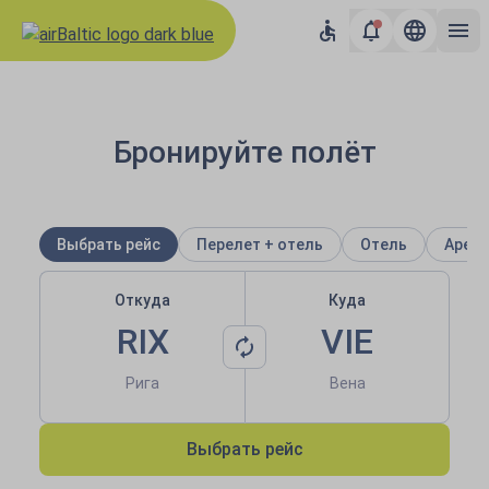
airBaltic: Авиабилеты по Ев
Бронируйте полёт
Выбрать рейс
Перелет + отель
Отель
Аренд
Откуда
Куда
RIX
VIE
Рига
Вена
Выбрать рейс