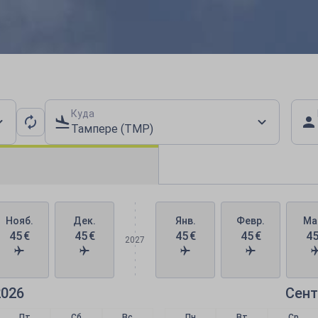
ые даты поездки
Куда
Тампере (TMP)
Нояб.
Дек.
Янв.
Февр.
Ма
45
€
45
€
45
€
45
€
4
2027
2026
Сент
Пт
Сб
Вс
Пн
Вт
Ср