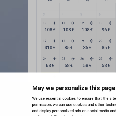
3
4
5
6
10
11
12
13
108
€
108
€
108
€
96
€
17
18
19
20
310
€
85
€
85
€
85
€
24
25
26
27
68
€
68
€
58
€
58
€
31
45
€
May we personalize this page
Прямой рейс
Нет рейсов
Выберит
We use essential cookies to ensure that the site 
permission, we can use cookies and other techno
and display personalized ads on social media and 
Подарочная карта | Код скидки