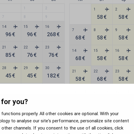
1
2
1
2
58
€
58
€
7
8
9
14
15
16
7
8
9
96
€
96
€
268
€
68
€
58
€
58
€
21
22
23
14
15
16
85
€
76
€
76
€
68
€
58
€
58
€
28
29
30
21
22
23
45
€
45
€
182
€
58
€
68
€
58
€
28
29
30
68
€
58
€
58
€
 for you?
е дату, затем продолжите, чтобы увидеть цену
functions properly. All other cookies are optional. With your
logy to analyse our site's performance, personalize site content
other channels. If you consent to the use of all cookies, click