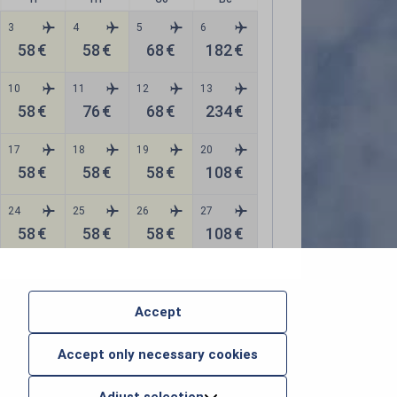
3
4
5
6
58
€
58
€
68
€
182
€
10
11
12
13
58
€
76
€
68
€
234
€
17
18
19
20
58
€
58
€
58
€
108
€
24
25
26
27
58
€
58
€
58
€
108
€
Accept
Accept only necessary cookies
Выбрать рейс