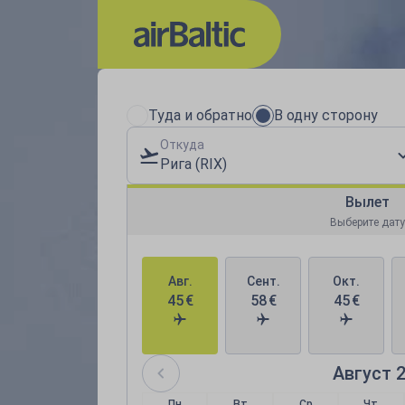
Выберите удобн
Туда и обратно
В одну сторону
Откуда
Рига (RIX)
Вылет
Выберите дату
Авг.
Сент.
Окт.
45
€
58
€
45
€
Август 
Пн
Вт
Ср
Чт