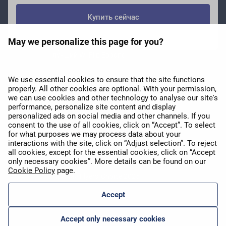
Купить сейчас
May we personalize this page for you?
Премия APEX 2026 за
лучший Wi-Fi в Европе
We use essential cookies to ensure that the site functions
properly. All other cookies are optional. With your permission,
we can use cookies and other technology to analyse our site's
performance, personalize site content and display
personalized ads on social media and other channels. If you
consent to the use of all cookies, click on “Accept”. To select
APEX 2026 Five Star Major
for what purposes we may process data about your
Airline Award
interactions with the site, click on “Adjust selection”. To reject
all cookies, except for the essential cookies, click on “Accept
only necessary cookies”. More details can be found on our
Cookie Policy
page.
Премия Flyers' Choice 2025
Accept
Accept only necessary cookies