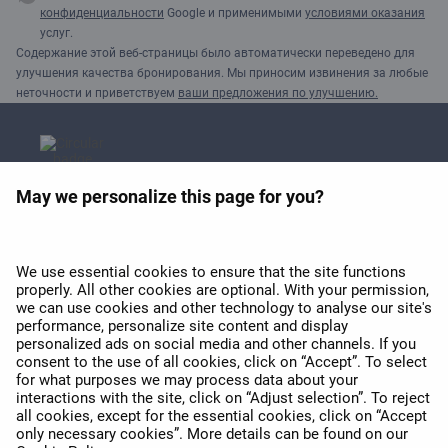
конфиденциальности
Google и применимыми
условиями оказания
услуг.
Содержание этой веб-страницы было автоматически переведено для
улучшения качества бронирования. Мы приносим извинения за любые
неточности и приветствуем
ваши предложения по улучшению.
May we personalize this page for you?
Премия APEX 2026 за
лучший Wi-Fi в Европе
We use essential cookies to ensure that the site functions
properly. All other cookies are optional. With your permission,
we can use cookies and other technology to analyse our site's
performance, personalize site content and display
personalized ads on social media and other channels. If you
consent to the use of all cookies, click on “Accept”. To select
for what purposes we may process data about your
interactions with the site, click on “Adjust selection”. To reject
APEX 2026 Five Star Major
all cookies, except for the essential cookies, click on “Accept
Airline Award
only necessary cookies”. More details can be found on our