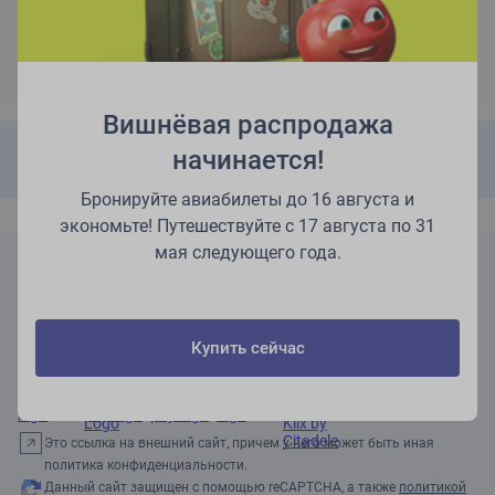
Подтвердить
Вишнёвая распродажа
Не можете найти код бронирования?
Заполните эту
начинается!
форму!
Бронируйте авиабилеты до 16 августа и
экономьте! Путешествуйте с 17 августа по 31
Правила и нормы
мая следующего года.
Условия пользования
Настроить предпочтения для cookie-файлов
Политика конфиденциальности
Настроить предпочтения для cookie-файлов
Купить сейчас
Это ссылка на внешний сайт, причем у него может быть иная
политика конфиденциальности.
Данный сайт защищен с помощью reCAPTCHA, а также
политикой