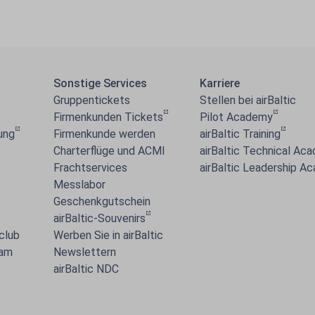
Sonstige Services
Karriere
Gruppentickets
Stellen bei airBaltic
Firmenkunden Tickets
Pilot Academy
ung
Firmenkunde werden
airBaltic Training
Charterflüge und ACMI
airBaltic Technical Ac
Frachtservices
airBaltic Leadership A
Messlabor
Geschenkgutschein
airBaltic-Souvenirs
 club
Werben Sie in airBaltic
 am
Newslettern
airBaltic NDC