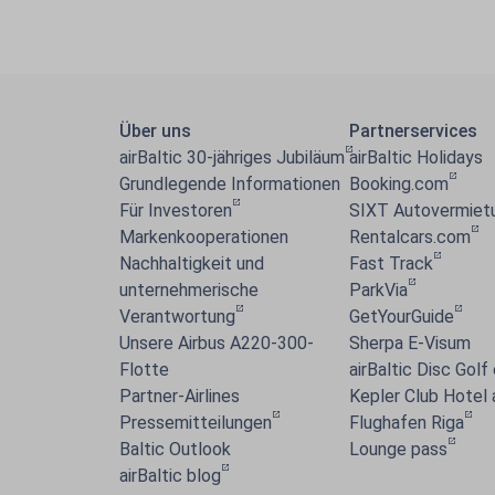
Über uns
Partnerservices
airBaltic 30-jähriges Jubiläum
airBaltic Holidays
Grundlegende Informationen
Booking.com
Für Investoren
SIXT Autovermiet
Markenkooperationen
Rentalcars.com
Nachhaltigkeit und
Fast Track
unternehmerische
ParkVia
Verantwortung
GetYourGuide
Unsere Airbus A220-300-
Sherpa E-Visum
Flotte
airBaltic Disc Golf
Partner-Airlines
Kepler Club Hotel
Pressemitteilungen
Flughafen Riga
Baltic Outlook
Lounge pass
airBaltic blog