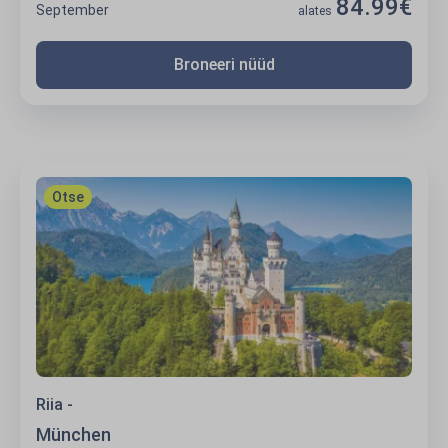
84.99€
September
alates
Broneeri nüüd
München
Otse
Riia -
München