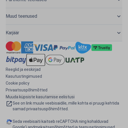
Muud teenused
Karjäär
Reeglid ja eeskirjad
Kasutustingimused
Cookie policy
Privaatsuspõhimõtted
Muuda küpsiste kasutamise eelistusi
See on link muule veebisaidile, mille kohta ei pruugi kehtida
samad privaatsuspõhimõtted.
Seda veebisaiti kaitseb reCAPTCHA ning kohalduvad
Google'i
andmekaitsepõhimõtted
ja
teenusetingimused
.