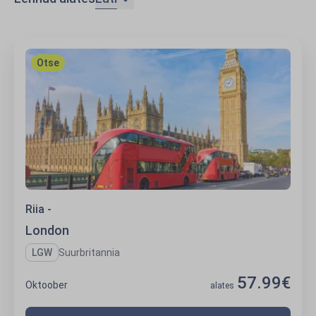
London
Otse
Riia -
London
LGW
Suurbritannia
57.99€
Oktoober
alates