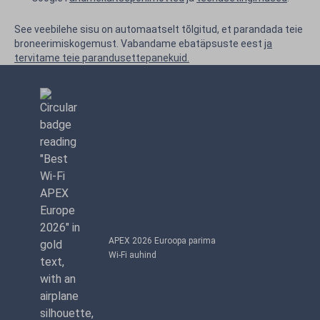
See veebilehe sisu on automaatselt tõlgitud, et parandada teie
broneerimiskogemust. Vabandame ebatäpsuste eest
ja
tervitame teie parandusettepanekuid.
APEX 2026 Euroopa parima
Wi-Fi auhind