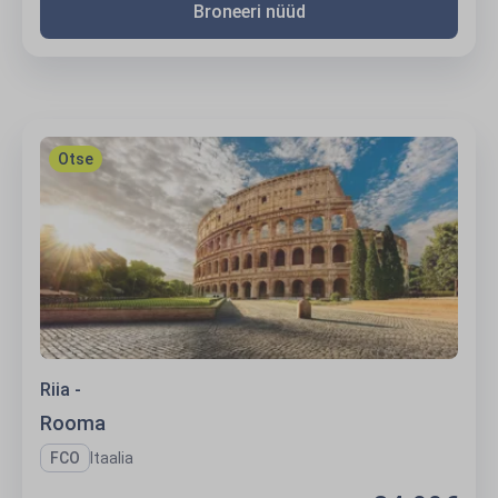
Broneeri nüüd
Rooma
Otse
Riia -
Rooma
FCO
Itaalia