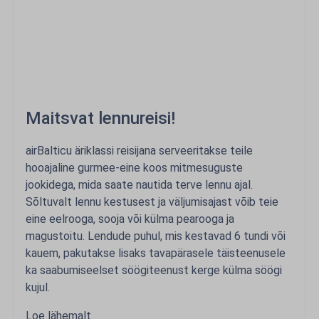
Maitsvat lennureisi!
airBalticu äriklassi reisijana serveeritakse teile
hooajaline gurmee-eine koos mitmesuguste
jookidega, mida saate nautida terve lennu ajal.
Sõltuvalt lennu kestusest ja väljumisajast võib teie
eine eelrooga, sooja või külma pearooga ja
magustoitu. Lendude puhul, mis kestavad 6 tundi või
kauem, pakutakse lisaks tavapärasele täisteenusele
ka saabumiseelset söögiteenust kerge külma söögi
kujul.
Loe lähemalt