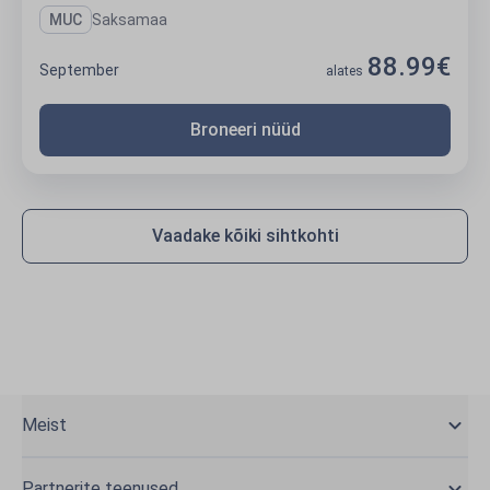
MUC
Saksamaa
88.99€
September
alates
Broneeri nüüd
Vaadake kõiki sihtkohti
Meist
Partnerite teenused