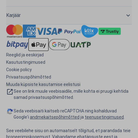
Karjäär
Reeglid ja eeskirjad
Kasutustingimused
Cookie policy
Privaatsuspõhimõtted
Muuda küpsiste kasutamise eelistusi
See on link muule veebisaidile, mille kohta ei pruugi kehtida
samad privaatsuspõhimõtted.
Seda veebisaiti kaitseb reCAPTCHA ning kohalduvad
Google'i
andmekaitsepõhimõtted
ja
teenusetingimused
.
See veebilehe sisu on automaatselt tõlgitud, et parandada teie
broneerimiskogemust. Vabandame ebatäpsuste eest
ja