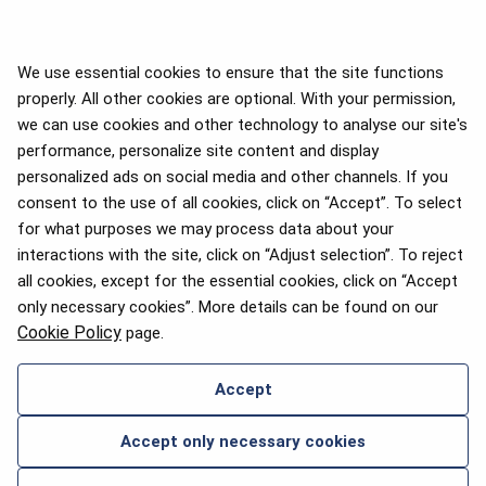
We use essential cookies to ensure that the site functions
properly. All other cookies are optional. With your permission,
we can use cookies and other technology to analyse our site's
APEX 2026 Five Star Major
Airline Award
performance, personalize site content and display
personalized ads on social media and other channels. If you
consent to the use of all cookies, click on “Accept”. To select
for what purposes we may process data about your
2025. aasta Flyers' Choice
interactions with the site, click on “Adjust selection”. To reject
auhinnad
all cookies, except for the essential cookies, click on “Accept
only necessary cookies”. More details can be found on our
Cookie Policy
page.
Accept
ABI JA KONTAKTANDMED
Accept only necessary cookies
2026 © airBaltic. Kõik õigused kaitstud.