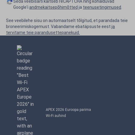
Seda veebisaiti kaitseb reCAPTCHA ning kohalduvad
Google'i
andmekaitsepõhimõtted
ja
teenusetingimused
.
See veebilehe sisu on automaatselt tõlgitud, et parandada teie
broneerimiskogemust. Vabandame ebatäpsuste eest
ja
tervitame teie parandusettepanekuid.
APEX 2026 Euroopa parima
Wi-Fi auhind