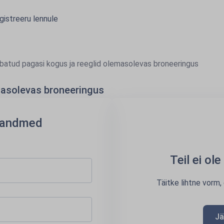
gistreeru lennule
batud pagasi kogus ja reeglid olemasolevas broneeringus
masolevas broneeringus
u andmed
Teil ei ol
Täitke lihtne vorm,
Jä