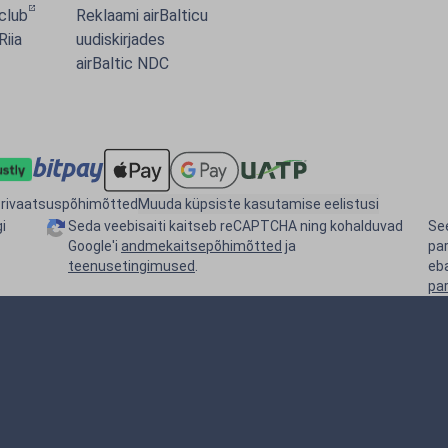
 club
Reklaami airBalticu
Riia
uudiskirjades
airBaltic NDC
rivaatsuspõhimõtted
Muuda küpsiste kasutamise eelistusi
i
Seda veebisaiti kaitseb reCAPTCHA ning kohalduvad
See
Google'i
andmekaitsepõhimõtted
ja
pa
teenusetingimused
.
eb
pa