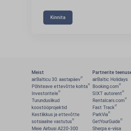
Kinnita
Meist
Partnerite teenus
airBalticu 30. aastapäev
airBaltic Holidays
Põhiteave ettevõtte kohta
Booking.com
Investoritele
SIXT autorent
Turunduslikud
Rentalcars.com
koostööprojektid
Fast Track
Kestlikkus ja ettevõtte
ParkVia
sotsiaalne vastutus
GetYourGuide
Meie Airbusi A220-300
Sherpa e-viisa