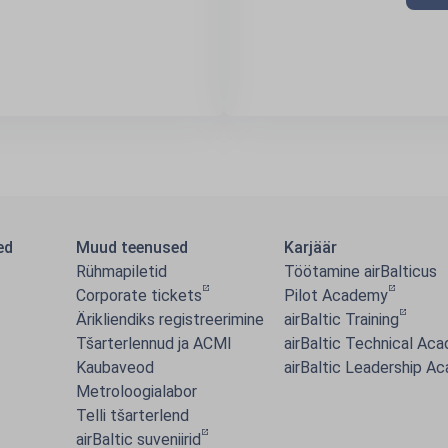
ed
Muud teenused
Karjäär
Rühmapiletid
Töötamine airBalticus
Corporate tickets
Pilot Academy
Ärikliendiks registreerimine
airBaltic Training
Tšarterlennud ja ACMI
airBaltic Technical Ac
Kaubaveod
airBaltic Leadership A
Metroloogialabor
Telli tšarterlend
airBaltic suveniirid