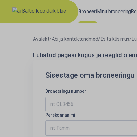
Broneeri
Minu broneering
Re
Avaleht
/
Abi ja kontaktandmed
/
Esita küsimus
/
Lu
Lubatud pagasi kogus ja reeglid ole
Sisestage oma broneering
Broneeringu number
Perekonnanimi