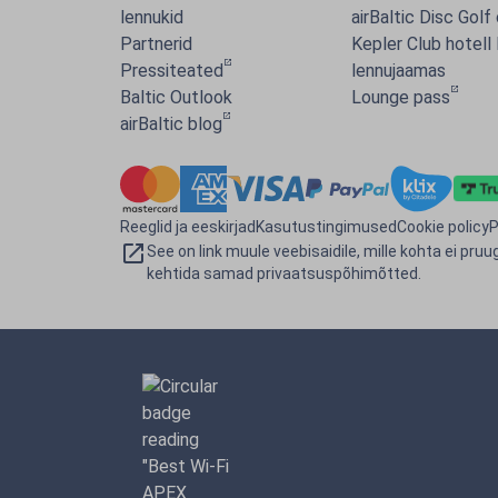
lennukid
airBaltic Disc Golf
Partnerid
Kepler Club hotell 
Pressiteated
lennujaamas
Baltic Outlook
Lounge pass
airBaltic blog
Reeglid ja eeskirjad
Kasutustingimused
Cookie policy
P
See on link muule veebisaidile, mille kohta ei pruug
kehtida samad privaatsuspõhimõtted.