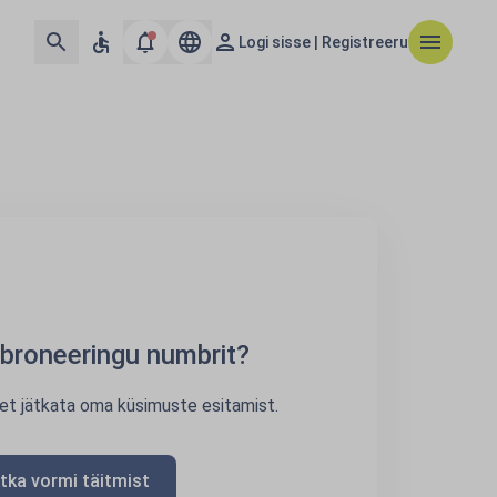
Logi sisse | Registreeru
e broneeringu numbrit?
 et jätkata oma küsimuste esitamist.
tka vormi täitmist