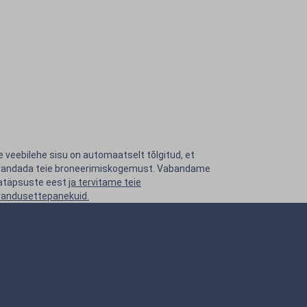
 veebilehe sisu on automaatselt tõlgitud, et
randada teie broneerimiskogemust. Vabandame
atäpsuste eest
ja tervitame teie
randusettepanekuid.