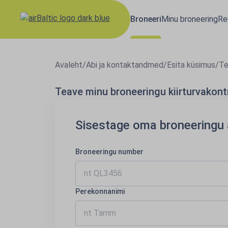
Broneeri
Minu broneering
Re
Avaleht
/
Abi ja kontaktandmed
/
Esita küsimus
/
Te
Teave minu broneeringu kiirturvakontr
Sisestage oma broneering
Broneeringu number
Perekonnanimi