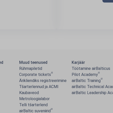
ed
Muud teenused
Karjäär
Rühmapiletid
Töötamine airBalticus
Corporate tickets
Pilot Academy
Ärikliendiks registreerimine
airBaltic Training
Tšarterlennud ja ACMI
airBaltic Technical Ac
Kaubaveod
airBaltic Leadership A
Metroloogialabor
Telli tšarterlend
airBaltic suveniirid