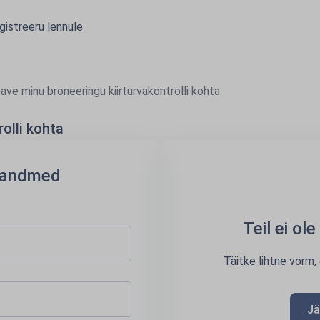
gistreeru lennule
ave minu broneeringu kiirturvakontrolli kohta
olli kohta
u andmed
Teil ei ol
Täitke lihtne vorm,
Jä