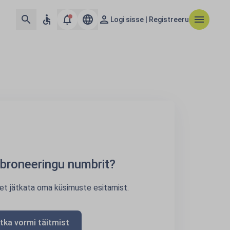
Logi sisse | Registreeru
e broneeringu numbrit?
 et jätkata oma küsimuste esitamist.
tka vormi täitmist