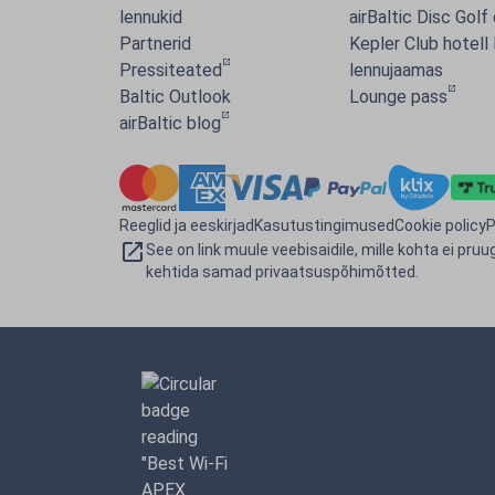
lennukid
airBaltic Disc Golf
Partnerid
Kepler Club hotell 
Pressiteated
lennujaamas
Baltic Outlook
Lounge pass
airBaltic blog
Reeglid ja eeskirjad
Kasutustingimused
Cookie policy
P
See on link muule veebisaidile, mille kohta ei pruug
kehtida samad privaatsuspõhimõtted.