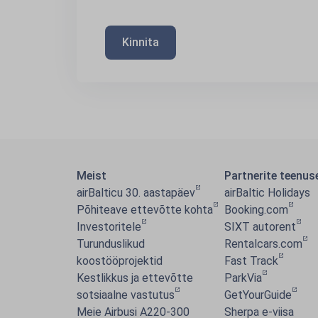
Kinnita
Meist
Partnerite teenus
airBalticu 30. aastapäev
airBaltic Holidays
Põhiteave ettevõtte kohta
Booking.com
Investoritele
SIXT autorent
Turunduslikud
Rentalcars.com
koostööprojektid
Fast Track
Kestlikkus ja ettevõtte
ParkVia
sotsiaalne vastutus
GetYourGuide
Meie Airbusi A220-300
Sherpa e-viisa