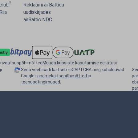
 club
Reklaami airBalticu
Riia
uudiskirjades
airBaltic NDC
rivaatsuspõhimõtted
Muuda küpsiste kasutamise eelistusi
i
Seda veebisaiti kaitseb reCAPTCHA ning kohalduvad
See
Google'i
andmekaitsepõhimõtted
ja
pa
teenusetingimused
.
eb
pa