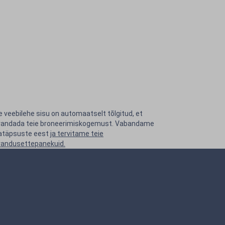
 veebilehe sisu on automaatselt tõlgitud, et
randada teie broneerimiskogemust. Vabandame
atäpsuste eest
ja tervitame teie
randusettepanekuid.