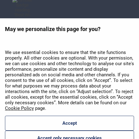
May we personalize this page for you?
APEX 2026 Euroopa parima
Wi-Fi auhind
We use essential cookies to ensure that the site functions
properly. All other cookies are optional. With your permission,
we can use cookies and other technology to analyse our site's
performance, personalize site content and display
personalized ads on social media and other channels. If you
consent to the use of all cookies, click on “Accept”. To select
APEX 2026 Five Star Major
for what purposes we may process data about your
Airline Award
interactions with the site, click on “Adjust selection”. To reject
all cookies, except for the essential cookies, click on “Accept
only necessary cookies”. More details can be found on our
Cookie Policy
page.
2025. aasta Flyers' Choice
auhinnad
Accept
Accept only necessary cookies