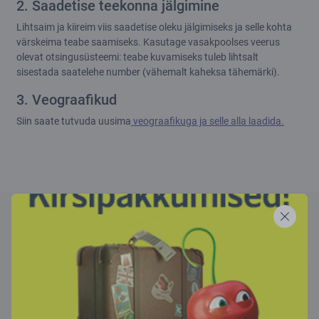
2. Saadetise teekonna jälgimine
Lihtsaim ja kiireim viis saadetise oleku jälgimiseks ja selle kohta
värskeima teabe saamiseks. Kasutage vasakpoolses veerus
olevat otsingusüsteemi: teabe kuvamiseks tuleb lihtsalt
sisestada saatelehe number (vähemalt kaheksa tähemärki).
3. Veograafikud
Siin saate tutvuda uusima
veograafikuga ja selle alla laadida.
Veose jälgimine
Sisestage oma lennuveokirja number
-