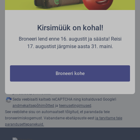
Jätka
Kirsimüük on kohal!
Broneeri lend enne 16. augustit ja säästa! Reisi
Reeglid ja eeskirjad
17. augustist järgmise aasta 31. maini.
Kasutustingimused
Cookie policy
Privaatsuspõhimõtted
Muuda küpsiste kasutamise eelistusi
Broneeri kohe
See on link muule veebisaidile, mille kohta ei pruugi kehtida samad
privaatsuspõhimõtted.
Seda veebisaiti kaitseb reCAPTCHA ning kohalduvad Google'i
andmekaitsepõhimõtted
ja
teenusetingimused
.
See veebilehe sisu on automaatselt tõlgitud, et parandada teie
broneerimiskogemust. Vabandame ebatäpsuste eest
ja tervitame teie
parandusettepanekuid.