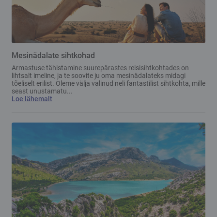
Mesinädalate sihtkohad
Armastuse tähistamine suurepärastes reisisihtkohtades on
lihtsalt imeline, ja te soovite ju oma mesinädalateks midagi
tõeliselt erilist. Oleme välja valinud neli fantastilist sihtkohta, mille
seast unustamatu...
Loe lähemalt