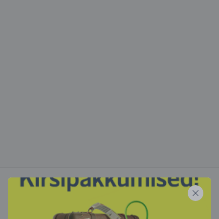
Lugege lähemalt meie blogist