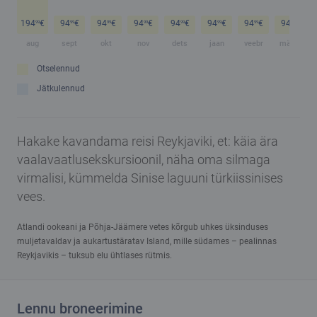
194
€
94
€
94
€
94
€
94
€
94
€
94
€
94
€
99
99
99
99
99
99
99
99
aug
sept
okt
nov
dets
jaan
veebr
märts
Otselennud
Jätkulennud
Hakake kavandama reisi Reykjaviki, et: käia ära
vaalavaatlusekskursioonil, näha oma silmaga
virmalisi, kümmelda Sinise laguuni türkiissinises
vees.
Atlandi ookeani ja Põhja-Jäämere vetes kõrgub uhkes üksinduses
muljetavaldav ja aukartustäratav Island, mille südames – pealinnas
Reykjavikis – tuksub elu ühtlases rütmis.
Lennu broneerimine