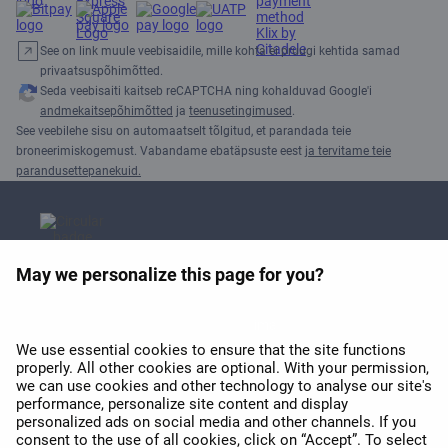
See on link muule veebisaidile, mille kohta ei pruugi kehtida samad
privaatsuspõhimõtted.
Seda veebisaiti kaitseb reCAPTCHA ning kohalduvad Google'i
andmekaitsepõhimõtted
ja
teenusetingimused
.
See veebilehe sisu on automaatselt tõlgitud, et parandada teie
broneerimiskogemust. Vabandame ebatäpsuste eest
ja tervitame teie
parandusettepanekuid.
May we personalize this page for you?
APEX 2026 Euroopa parima
Wi-Fi auhind
We use essential cookies to ensure that the site functions
properly. All other cookies are optional. With your permission,
we can use cookies and other technology to analyse our site's
performance, personalize site content and display
personalized ads on social media and other channels. If you
consent to the use of all cookies, click on “Accept”. To select