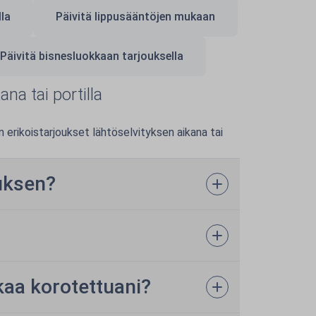
la
Päivitä lippusääntöjen mukaan
Päivitä bisnesluokkaan tarjouksella
na tai portilla
erikoistarjoukset lähtöselvityksen aikana tai
uksen?
kaa korotettuani?