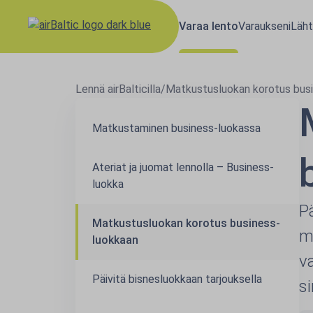
Varaa lento
Varaukseni
Läht
Lennä airBalticilla
/
Matkustusluokan korotus bus
Matkustaminen business-luokassa
Ateriat ja juomat lennolla – Business-
luokka
P
Matkustusluokan korotus business-
m
luokkaan
v
Päivitä bisnesluokkaan tarjouksella
s