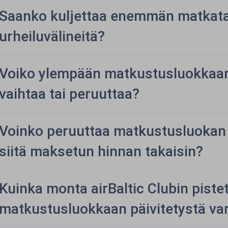
Saanko kuljettaa enemmän matkatav
urheiluvälineitä?
Voiko ylempään matkustusluokkaan 
vaihtaa tai peruuttaa?
Voinko peruuttaa matkustusluokan
siitä maksetun hinnan takaisin?
Kuinka monta airBaltic Clubin pist
matkustusluokkaan päivitetystä va