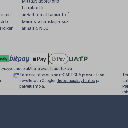
Mittauslaboratorio
Lahjakortti
iisumi
airBaltic-matkamuistot
 club
Mainosta uutiskirjeessä
i Riikan
airBaltic NDC
ityisyydensuoja
Muuta evästeasetuksia
Tätä sivustoa suojaa reCAPTCHA ja sivustoon
Tä
.
sovelletaan Googlen
tietosuojakäytäntöä
ja
au
palveluehtoja
.
Pa
mi