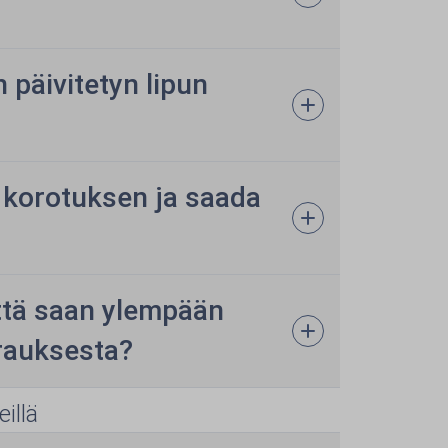
päivitetyn lipun
 korotuksen ja saada
että saan ylempään
rauksesta?
illä