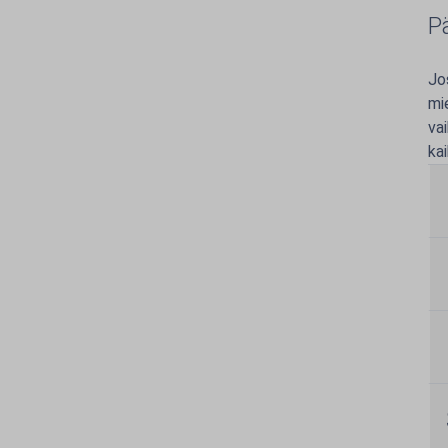
P
Jo
mi
va
ka