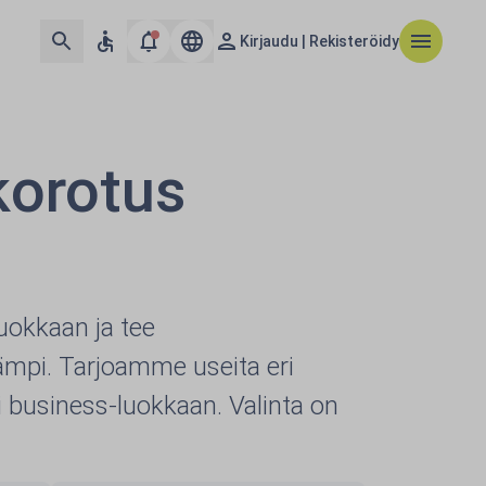
Kirjaudu | Rekisteröidy
korotus
uokkaan ja tee
mpi. Tarjoamme useita eri
 business-luokkaan. Valinta on