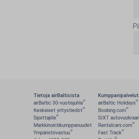
P
Tietoja airBalticista
Kumppanipalvelut
airBaltic 30-vuotisjuhla
airBaltic Holidays
Keskeiset yritystiedot
Booking.com
Sijoittajille
SIXT autovuokraa
Markkinointikumppanuudet
Rentalcars.com
Ympäristövastuu
Fast Track