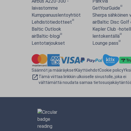
Airbus A220-300 -
ParkVia
laivastomme
GetYourGuide
Kumppanuuslentoyhtiöt
Sherpa sähköinen v
Lehdistötiedotteet
airBaltic Disc Golf
Baltic Outlook
Kepler Club -hotell
airBaltic-blogi
lentokentällä
Lentotarjoukset
Lounge pass
Säännöt ja määräykset
Käyttöehdot
Cookie policy
Yks
Tämä viittaa linkkiin ulkoiselle sivustolle, joka ei
välttämättä noudata samaa tietosuojakäytäntöä