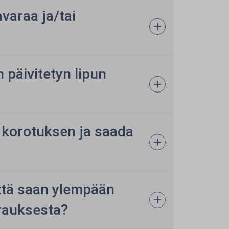
araa ja/tai
päivitetyn lipun
 korotuksen ja saada
että saan ylempään
rauksesta?