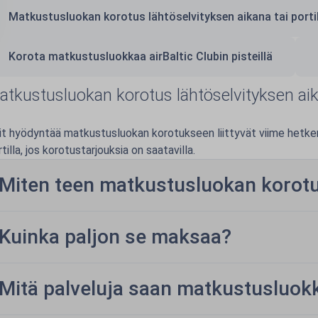
Matkustusluokan korotus lähtöselvityksen aikana tai portil
Korota matkustusluokkaa airBaltic Clubin pisteillä
atkustusluokan korotus lähtöselvityksen aika
it hyödyntää matkustusluokan korotukseen liittyvät viime hetken 
tilla, jos korotustarjouksia on saatavilla.
Miten teen matkustusluokan korot
Kuinka paljon se maksaa?
Mitä palveluja saan matkustusluok