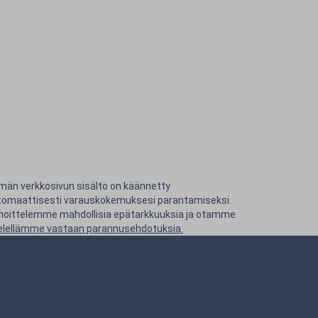
män verkkosivun sisältö on käännetty
tomaattisesti varauskokemuksesi parantamiseksi.
hoittelemme mahdollisia epätarkkuuksia ja otamme
elellämme vastaan parannusehdotuksia.