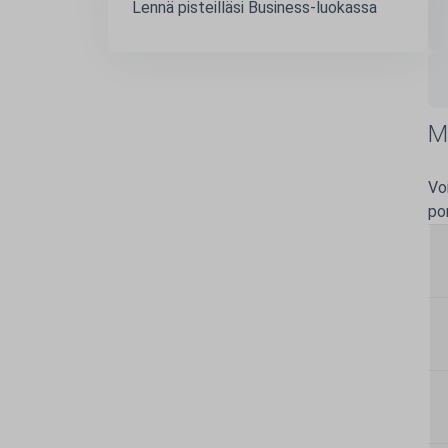
Lennä pisteilläsi Business-luokassa
M
Vo
por