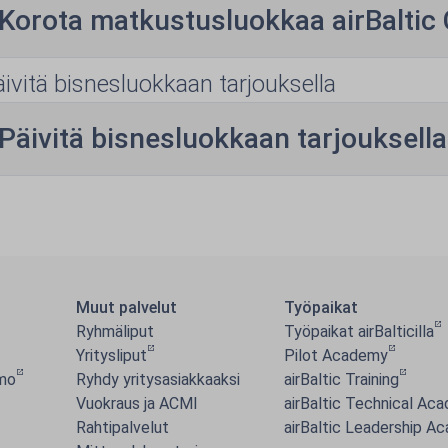
Korota matkustusluokkaa airBaltic C
äivitä bisnesluokkaan tarjouksella
Päivitä bisnesluokkaan tarjouksella
Muut palvelut
Työpaikat
Ryhmäliput
Työpaikat airBalticilla
Yritysliput
Pilot Academy
mo
Ryhdy yritysasiakkaaksi
airBaltic Training
Vuokraus ja ACMI
airBaltic Technical Ac
Rahtipalvelut
airBaltic Leadership A