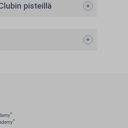
lubin pisteillä
ademy
cademy