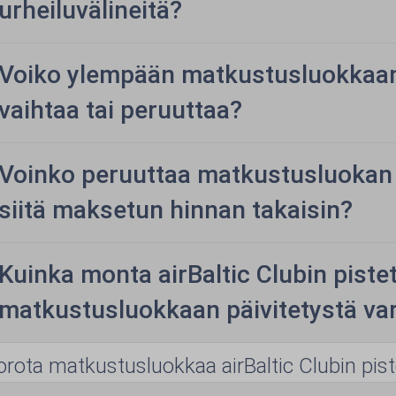
urheiluvälineitä?
Voiko ylempään matkustusluokkaan 
vaihtaa tai peruuttaa?
Voinko peruuttaa matkustusluokan
siitä maksetun hinnan takaisin?
Kuinka monta airBaltic Clubin pist
matkustusluokkaan päivitetystä va
orota matkustusluokkaa airBaltic Clubin piste