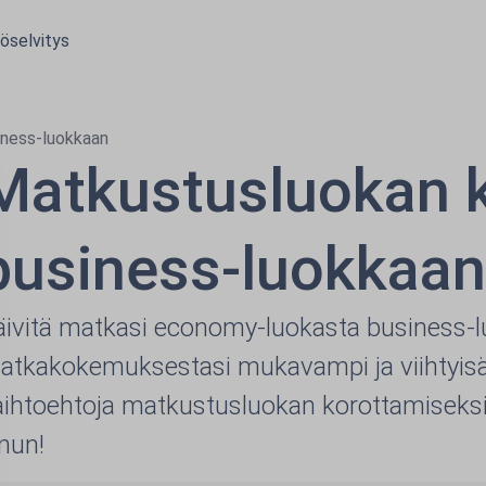
öselvitys
iness-luokkaan
Matkustusluokan 
business-luokkaan
äivitä matkasi economy-luokasta business-l
atkakokemuksestasi mukavampi ja viihtyisä
aihtoehtoja matkustusluokan korottamiseksi
inun!