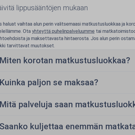
äivitä lippusääntöjen mukaan
s haluat vaihtaa alun perin valitsemaasi matkustusluokkaa ja kor
elellämme. Ota
yhteyttä puhelinpalveluumme
tai matkatoimistoos
ihtoehdoista ja maksettavasta hintaerosta. Jos alun perin ostam
ikki tarvittavat muutokset.
Miten korotan matkustusluokkaa?
Kuinka paljon se maksaa?
Mitä palveluja saan matkustusluok
Saanko kuljettaa enemmän matkatav