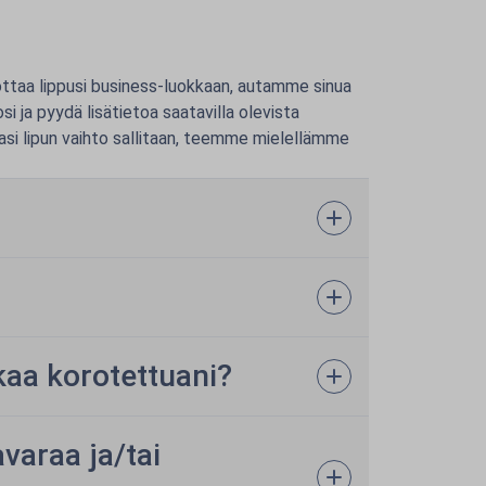
ottaa lippusi business-luokkaan, autamme sinua
i ja pyydä lisätietoa saatavilla olevista
asi lipun vaihto sallitaan, teemme mielellämme
kaa korotettuani?
araa ja/tai