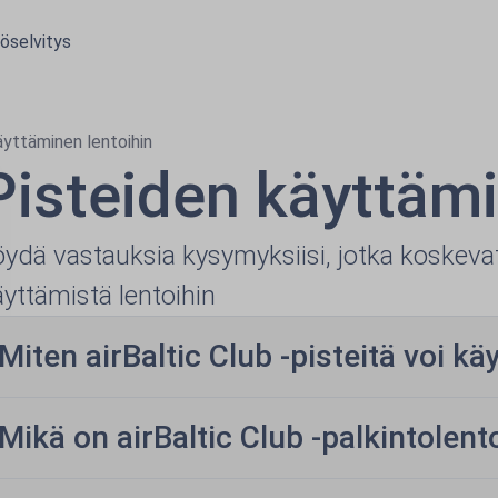
öselvitys
äyttäminen lentoihin
Pisteiden käyttämi
öydä vastauksia kysymyksiisi, jotka koskevat 
äyttämistä lentoihin
Miten airBaltic Club -pisteitä voi kä
Mikä on airBaltic Club -palkintolent