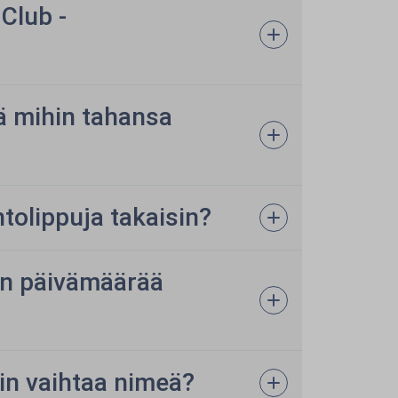
Club -
ää mihin tahansa
ntolippuja takaisin?
jen päivämäärää
hin vaihtaa nimeä?