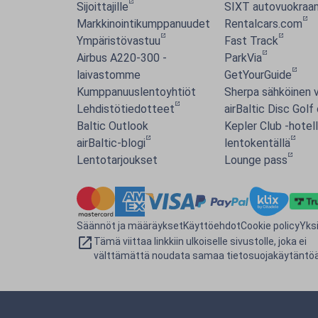
Sijoittajille
SIXT autovuokraa
Markkinointikumppanuudet
Rentalcars.com
Ympäristövastuu
Fast Track
Airbus A220-300 -
ParkVia
laivastomme
GetYourGuide
Kumppanuuslentoyhtiöt
Sherpa sähköinen v
Lehdistötiedotteet
airBaltic Disc Golf
Baltic Outlook
Kepler Club -hotell
airBaltic-blogi
lentokentällä
Lentotarjoukset
Lounge pass
Säännöt ja määräykset
Käyttöehdot
Cookie policy
Yks
Tämä viittaa linkkiin ulkoiselle sivustolle, joka ei
välttämättä noudata samaa tietosuojakäytäntöä