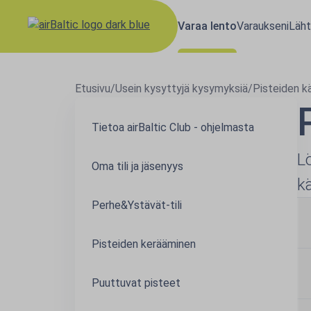
Varaa lento
Varaukseni
Läht
Etusivu
/
Usein kysyttyjä kysymyksiä
/
Pisteiden k
Tietoa airBaltic Club - ohjelmasta
L
Oma tili ja jäsenyys
k
Perhe&Ystävät-tili
Pisteiden kerääminen
Puuttuvat pisteet