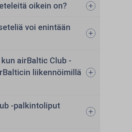
seteleitä oikein on?
seteliä voi enintään
kun airBaltic Club -
Balticin liikennöimillä
ub -palkintoliput