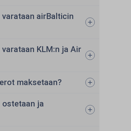
 varataan airBalticin
a varataan KLM:n ja Air
 verot maksetaan?
ä ostetaan ja