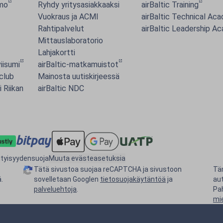
mo
Ryhdy yritysasiakkaaksi
airBaltic Training
Vuokraus ja ACMI
airBaltic Technical Ac
Rahtipalvelut
airBaltic Leadership A
Mittauslaboratorio
Lahjakortti
iisumi
airBaltic-matkamuistot
 club
Mainosta uutiskirjeessä
i Riikan
airBaltic NDC
ityisyydensuoja
Muuta evästeasetuksia
Tätä sivustoa suojaa reCAPTCHA ja sivustoon
Tä
.
sovelletaan Googlen
tietosuojakäytäntöä
ja
au
palveluehtoja
.
Pa
mi