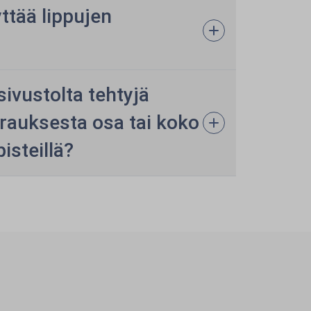
yttää lippujen
ivustolta tehtyjä
arauksesta osa tai koko
isteillä?