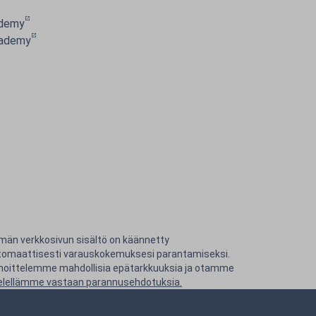
ademy
cademy
män verkkosivun sisältö on käännetty
tomaattisesti varauskokemuksesi parantamiseksi.
hoittelemme mahdollisia epätarkkuuksia ja otamme
elellämme vastaan parannusehdotuksia.