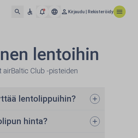
Kirjaudu | Rekisteröidy
nen lentoihin
airBaltic Club -pisteiden
yttää lentolippuihin?
olipun hinta?