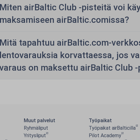
Miten airBaltic Club -pisteitä voi kä
maksamiseen airBaltic.comissa?
Mitä tapahtuu airBaltic.com-verkkos
lentovarauksia korvattaessa, jos v
varaus on maksettu airBaltic Club -p
Muut palvelut
Työpaikat
Ryhmäliput
Työpaikat airBalticilla
Yritysliput
Pilot Academy