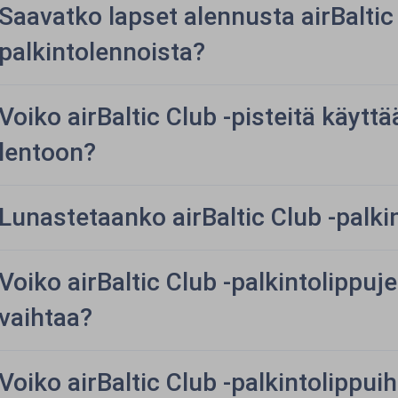
Saavatko lapset alennusta airBaltic 
palkintolennoista?
Voiko airBaltic Club -pisteitä käytt
lentoon?
Lunastetaanko airBaltic Club -palki
Voiko airBaltic Club -palkintolippu
vaihtaa?
Voiko airBaltic Club -palkintolippui