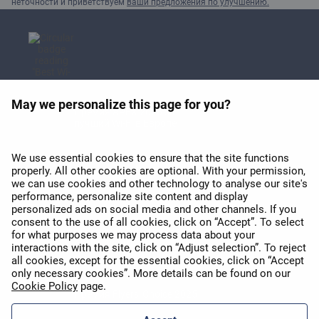
неточности и приветствуем
ваши предложения по улучшению.
May we personalize this page for you?
Премия APEX 2026 за
лучший Wi-Fi в Европе
We use essential cookies to ensure that the site functions
properly. All other cookies are optional. With your permission,
we can use cookies and other technology to analyse our site's
performance, personalize site content and display
personalized ads on social media and other channels. If you
consent to the use of all cookies, click on “Accept”. To select
APEX 2026 Five Star Major
for what purposes we may process data about your
Airline Award
interactions with the site, click on “Adjust selection”. To reject
all cookies, except for the essential cookies, click on “Accept
only necessary cookies”. More details can be found on our
Cookie Policy
page.
Премия Flyers' Choice 2025