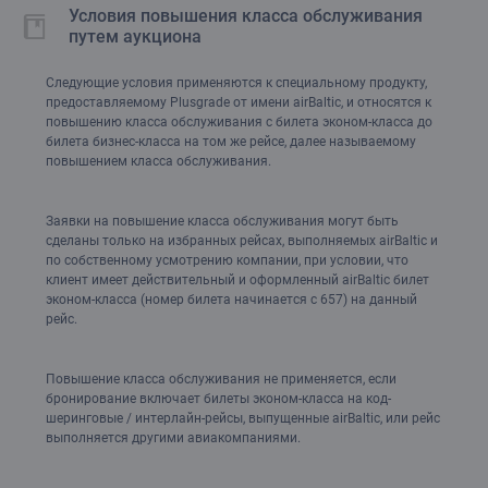
Условия повышения класса обслуживания
класса обслуживания будет возвращена, если рейс был
путем аукциона
отменен или перенесен airBaltic, и в бизнес-классе нет
свободных мест, или повышение класса обслуживания не
Следующие условия применяются к специальному продукту,
предоставляется, в том числе из-за смены самолета и
предоставляемому Plusgrade от имени airBaltic, и относятся к
задержек стыковочных рейсов.
повышению класса обслуживания с билета эконом-класса до
Чтобы запросить возврат, необходимо
билета бизнес-класса на том же рейсе, далее называемому
заполнить
повышением класса обслуживания.
следующую форму
. Платеж будет возвращен на банковскую
карту, которую вы использовали для оплаты запроса на
повышение класса обслуживания, и будет обработан в той
Заявки на повышение класса обслуживания могут быть
же валюте, которую вы использовали для совершения
сделаны только на избранных рейсах, выполняемых airBaltic и
платежа. Банковские сборы за эту операцию не
по собственному усмотрению компании, при условии, что
возмещаются.
клиент имеет действительный и оформленный airBaltic билет
эконом-класса (номер билета начинается с 657) на данный
рейс.
Повышение класса обслуживания не применяется, если
бронирование включает билеты эконом-класса на код-
шеринговые / интерлайн-рейсы, выпущенные airBaltic, или рейс
выполняется другими авиакомпаниями.