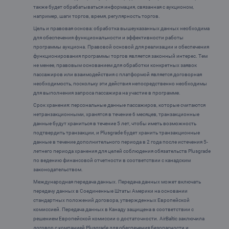
также будет обрабатываться информация, связанная с аукционом,
например, шаги торгов, время, регулярность торгов.
Цель и правовая основа: обработка вышеуказанных данных необходима
для обеспечения функциональности и эффективности работы
программы аукциона. Правовой основой для реализации и обеспечения
функционирования программы торгов является законный интерес. Тем
не менее, правовым основанием для обработки конкретных заявок
пассажиров или взаимодействия с платформой является договорная
необходимость, поскольку эти действия непосредственно необходимы
для выполнения запроса пассажира на участие в программе.
Срок хранения: персональные данные пассажиров, которые считаются
нетранзакционными, хранятся в течение 6 месяцев, транзакционные
данные будут храниться в течение 5 лет, чтобы иметь возможность
подтвердить транзакции, и Plusgrade будет хранить транзакционные
данные в течение дополнительного периода в 2 года после истечения 5-
летнего периода хранения для целей соблюдения обязательств Plusgrade
по ведению финансовой отчетности в соответствии с канадским
законодательством.
Международная передача данных. Передача данных может включать
передачу данных в Соединенные Штаты Америки на основании
стандартных положений договора, утвержденных Европейской
комиссией. Передача данных в Канаду защищена в соответствии с
решением Европейской комиссии о достаточности. AirBaltic заключила
договор с компанией Plusgrade для обеспечения безопасности и