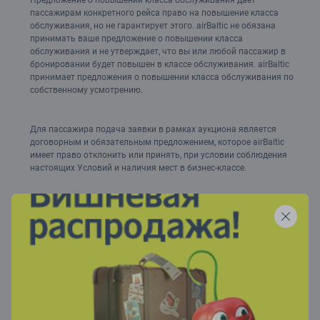
Предложение о повышении класса обслуживания дает
пассажирам конкретного рейса право на повышение класса
обслуживания, но не гарантирует этого. airBaltic не обязана
принимать ваше предложение о повышении класса
обслуживания и не утверждает, что вы или любой пассажир в
бронировании будет повышен в классе обслуживания. airBaltic
принимает предложения о повышении класса обслуживания по
собственному усмотрению.
Для пассажира подача заявки в рамках аукциона является
договорным и обязательным предложением, которое airBaltic
имеет право отклонить или принять, при условии соблюдения
настоящих Условий и наличия мест в бизнес-классе.
Перед тем, как указать данные банковской карты, пассажиры
увидят общую сумму платы за повышение класса
обслуживания для конкретного рейса и для всех пассажиров в
бронировании. Предложения по повышению класса
обслуживания всегда необходимо совершать и оплачивать с
помощью банковской карты.
Допускается только одно активное предложение по повышению