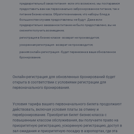
предварительный заказ питания - если это возможно, мы постараемся
предоставить вам как первоначально забронированное питание, так и
питание бизнес-класса. Обратите внимание, что наборы блюд в
большинстве случаев предоставлены не будут. Даже если
предварительно заказанное питание не было предоставлено, вы не
сможете получить возмещение;
регистрация в бизнес-классе - возврат не производится;
ускоренная регистрация - возврат не производится;
ранняя онлайн-регистрация - будет перенесена в ваше обновленное
бронирование.
Онлайн-регистрация для обновленных бронирований будет
открыта в соответствии с условиями регистрации для
первоначального бронирования.
Условия тарифа вашего первоначального билета продолжают
действовать, включая условия платы за отмену и
перебронирование. Приобретая билет бизнес-класса с
повышенным классом обслуживания, вы получаете право на
приоритетную регистрацию, ускоренную регистрацию, доступ в
зал ожидания и приоритетную посадку в аэропортах, где эта