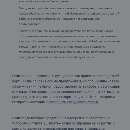
класса обслуживания, был отменен;
Рейс, для которого была принята заявка и произведено повышение
класса обслуживания, отменен, и airBaltic перерегистрирует вас на другой
рейс, но с классом обслуживания вашего первоначального
бронирования;
Заявка была принята, и вам было предоставлено повышение класса
обслуживания, но вы не смогли разместиться в салоне с повышенным
классом обслуживания по причинам, связанным с airBaltic, включая (но не
только) изменение типа самолета и/или оператора, и задержку
стыковочного рейса, в результате чего вы не успели на стыковочный
рейс, для которого был повышен класс обслуживания.
Если заявка на участие в аукционе была принята, и с кредитной
карты была списана сумма предложения, но повышение класса
обслуживания не было предоставлено из-за сбоев в расписании
или класс был понижен по операционным причинам, вы имеете
право подать заявление на возврат средств. Чтобы запросить
возврат, необходимо
заполнить следующую форму
.
Если когда возврат средств был одобрен в соответствии с
условиями пункта 23, платеж будет возвращен на кредитную
карту, которую вы использовали для оплаты заявки на