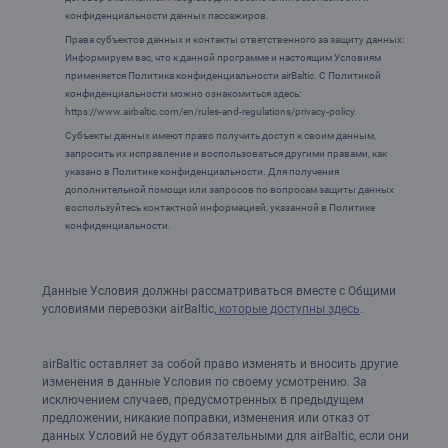
конфиденциальности данных пассажиров.
Права субъектов данных и контакты ответственного за защиту данных:
Информируем вас, что к данной программе и настоящим Условиям
применяется Политика конфиденциальности airBaltic. С Политикой
конфиденциальности можно ознакомиться здесь:
https://www.airbaltic.com/en/rules-and-regulations/privacy-policy.
Субъекты данных имеют право получить доступ к своим данным,
запросить их исправление и воспользоваться другими правами, как
указано в Политике конфиденциальности. Для получения
дополнительной помощи или запросов по вопросам защиты данных
воспользуйтесь контактной информацией, указанной в Политике
конфиденциальности.
Данные Условия должны рассматриваться вместе с Общими
условиями перевозки airBaltic,
которые доступны здесь
.
airBaltic оставляет за собой право изменять и вносить другие
изменения в данные Условия по своему усмотрению. За
исключением случаев, предусмотренных в предыдущем
предложении, никакие поправки, изменения или отказ от
данных Условий не будут обязательными для airBaltic, если они