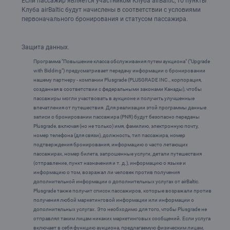
Если пассажир является участником Клуба airBaltic, то пункты
Клуба airBaltic будут начислены в соответствии с условиями
первоначального бронирования и статусом пассажира.
Защита данных.
Программа "Повышение класса обслуживания путем аукциона" ("Upgrade
with Bidding") предусматривает передачу информации о бронировании
нашему партнеру - компании Plusgrade (PLUSGRADE INC., корпорация,
созданная в соответствии с федеральными законами Канады), чтобы
пассажиры могли участвовать в аукционе и получить улучшенные
впечатления от путешествия. Для реализации этой программы данные
записи о бронировании пассажира (PNR) будут безопасно переданы
Plusgrade, включая (но не только) имя, фамилию, электронную почту,
номер телефона (для связи), должность, тип пассажира, номер
подтверждения бронирования, информацию о часто летающих
пассажирах, номер билета, запрошенные услуги, детали путешествия
(отправление, пункт назначения и т. д.), информацию о языке и
информацию о том, возражал ли человек против получения
дополнительной информации о дополнительных услугах от airBaltic.
Plusgrade также получит список пассажиров, которые возражали против
получения любой маркетинговой информации или информации о
дополнительных услугах. Это необходимо для того, чтобы Plusgrade не
отправлял таким лицам никаких маркетинговых сообщений. Если услуга
включает в себя функцию аукциона, предлагаемую физическим лицам,