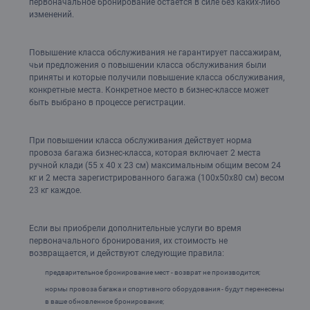
первоначальное бронирование остается в силе без каких-либо
изменений.
Повышение класса обслуживания не гарантирует пассажирам,
чьи предложения о повышении класса обслуживания были
приняты и которые получили повышение класса обслуживания,
конкретные места. Конкретное место в бизнес-классе может
быть выбрано в процессе регистрации.
При повышении класса обслуживания действует норма
провоза багажа бизнес-класса, которая включает 2 места
ручной клади (55 x 40 x 23 см) максимальным общим весом 24
кг и 2 места зарегистрированного багажа (100x50x80 см) весом
23 кг каждое.
Если вы приобрели дополнительные услуги во время
первоначального бронирования, их стоимость не
возвращается, и действуют следующие правила:
предварительное бронирование мест - возврат не производится;
нормы провоза багажа и спортивного оборудования - будут перенесены
в ваше обновленное бронирование;