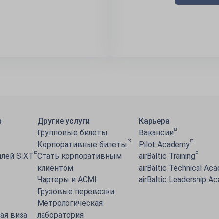
в
Другие услуги
Карьера
Групповые билеты
Вакансии
Корпоративные билеты
Pilot Academy
лей SIXT
Стать корпоративным
airBaltic Training
клиентом
airBaltic Technical Ac
Чартеры и ACMI
airBaltic Leadership A
Грузовые перевозки
Метрологическая
ая виза
лаборатория