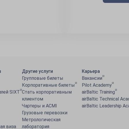
в
Другие услуги
Карьера
Групповые билеты
Вакансии
Корпоративные билеты
Pilot Academy
лей SIXT
Стать корпоративным
airBaltic Training
клиентом
airBaltic Technical Ac
Чартеры и ACMI
airBaltic Leadership A
Грузовые перевозки
Метрологическая
ая виза
лаборатория