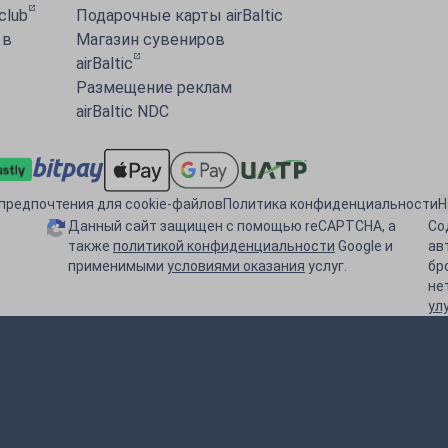
 club
Подарочные карты airBaltic
 в
Магазин сувениров
airBaltic
Размещение реклам
airBaltic NDC
предпочтения для cookie-файлов
Политика конфиденциальности
Н
Данный сайт защищен с помощью reCAPTCHA, а
Со
также
политикой конфиденциальности
Google и
ав
применимыми
условиями оказания
услуг.
бр
не
ул