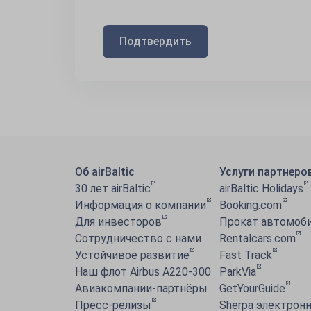
Подтвердить
Об airBaltic
Услуги партнеро
30 лет airBaltic
airBaltic Holidays
Информация o компании
Booking.com
Для инвесторов
Прокат автомоби
Сотрудничество с нами
Rentalcars.com
Устойчивое развитие
Fast Track
Наш флот Airbus A220-300
ParkVia
Авиакомпании-партнёры
GetYourGuide
Пресс-релизы
Sherpa электронн