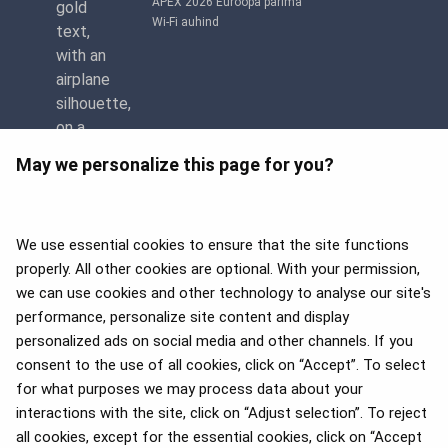
APEX 2026 Euroopa parima
Wi-Fi auhind
May we personalize this page for you?
We use essential cookies to ensure that the site functions
properly. All other cookies are optional. With your permission,
we can use cookies and other technology to analyse our site's
APEX 2026 Five Star Major
Airline Award
performance, personalize site content and display
personalized ads on social media and other channels. If you
consent to the use of all cookies, click on “Accept”. To select
for what purposes we may process data about your
2025. aasta Flyers' Choice
interactions with the site, click on “Adjust selection”. To reject
auhinnad
all cookies, except for the essential cookies, click on “Accept