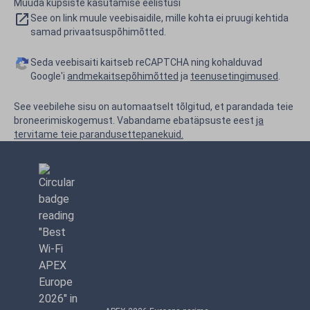
Muuda küpsiste kasutamise eelistusi
See on link muule veebisaidile, mille kohta ei pruugi kehtida
samad privaatsuspõhimõtted.
Seda veebisaiti kaitseb reCAPTCHA ning kohalduvad
Google'i
andmekaitsepõhimõtted
ja
teenusetingimused
.
See veebilehe sisu on automaatselt tõlgitud, et parandada teie
broneerimiskogemust. Vabandame ebatäpsuste eest
ja
tervitame teie parandusettepanekuid.