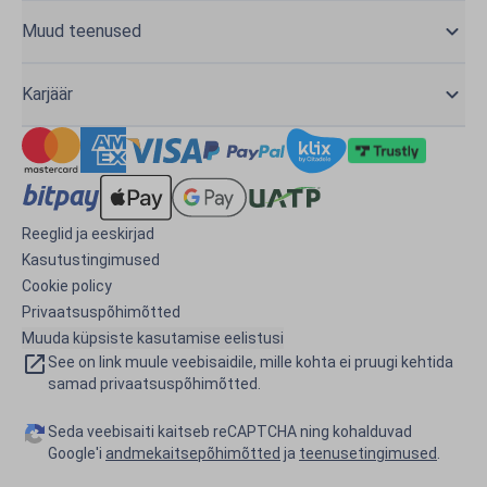
Muud teenused
Karjäär
Reeglid ja eeskirjad
Kasutustingimused
Cookie policy
Privaatsuspõhimõtted
Muuda küpsiste kasutamise eelistusi
See on link muule veebisaidile, mille kohta ei pruugi kehtida
samad privaatsuspõhimõtted.
Seda veebisaiti kaitseb reCAPTCHA ning kohalduvad
Google'i
andmekaitsepõhimõtted
ja
teenusetingimused
.