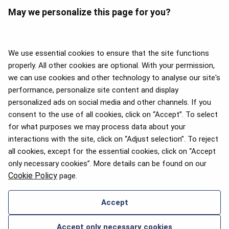
May we personalize this page for you?
We use essential cookies to ensure that the site functions
properly. All other cookies are optional. With your permission,
we can use cookies and other technology to analyse our site's
APEX 2026 Five Star Major
Airline Award
performance, personalize site content and display
personalized ads on social media and other channels. If you
consent to the use of all cookies, click on “Accept”. To select
for what purposes we may process data about your
2025. aasta Flyers' Choice
interactions with the site, click on “Adjust selection”. To reject
auhinnad
all cookies, except for the essential cookies, click on “Accept
only necessary cookies”. More details can be found on our
Cookie Policy
page.
Accept
ABI JA KONTAKTANDMED
Accept only necessary cookies